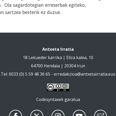
a. Ola sagardotegian erreserbak egiteko,
 sartzea besterik ez duzue.
Antxeta Irratia
18 Lekueder karrika | Eliza kalea, 10
64700 Hendaia | 20304 Irun
Tel: 0033 (0) 5 59 48 36 65 -
erredakzioa@antxetairratia.eus
Codesyntaxek garatua