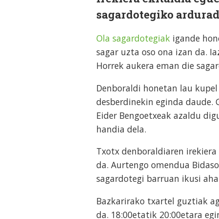
sagardotegiko ardura
Ola sagardotegiak
igande hone
sagar uzta oso ona izan da. Ia
Horrek aukera eman die sagar
Denboraldi honetan lau kupel 
desberdinekin eginda daude. G
Eider Bengoetxeak azaldu digu
handia dela.
Txotx denboraldiaren irekiera 
da. Aurtengo omendua Bidasoa
sagardotegi barruan ikusi ahal
Bazkarirako txartel guztiak a
da. 18:00etatik 20:00etara eg