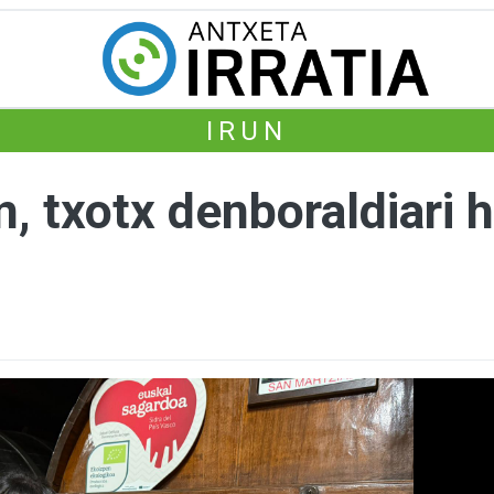
IRUN
n, txotx denboraldiari