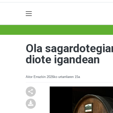
Ola sagardotegia
diote igandean
Aitor Errazkin
2026ko urtarrilaren 15a