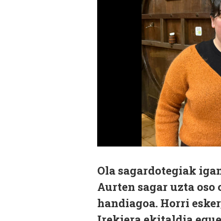
Ola sagardotegiak iga
Aurten sagar uzta oso 
handiagoa. Horri esker
Irekiera ekitaldia egu