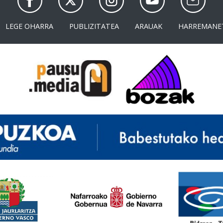
LEGE OHARRA
PUBLIZITATEA
ARAUAK
HARREMANE
<