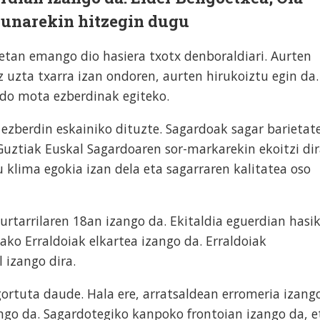
dunarekin hitzegin dugu
tan emango dio hasiera txotx denboraldiari. Aurten
z uzta txarra izan ondoren, aurten hirukoiztu egin da.
do mota ezberdinak egiteko.
ezberdin eskainiko dituzte. Sagardoak sagar barietat
uztiak Euskal Sagardoaren sor-markarekin ekoitzi dir
 klima egokia izan dela eta sagarraren kalitatea oso
urtarrilaren 18an izango da. Ekitaldia eguerdian hasi
ko Erraldoiak elkartea izango da. Erraldoiak
 izango dira.
gortuta daude. Hala ere, arratsaldean erromeria izang
ingo da. Sagardotegiko kanpoko frontoian izango da, e