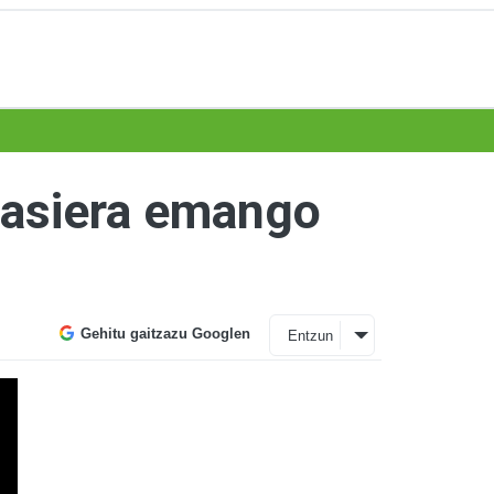
 hasiera emango
Gehitu gaitzazu Googlen
Entzun