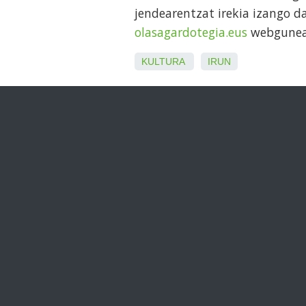
jendearentzat irekia izango d
olasagardotegia.eus
webgunean
KULTURA
IRUN