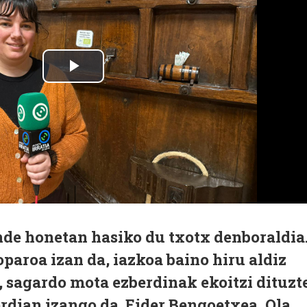
nde honetan hasiko du txotx denboraldia
oparoa izan da, iazkoa baino hiru aldiz
, sagardo mota ezberdinak ekoitzi dituzte
erdian izango da. Eider Bengoetxea, Ola