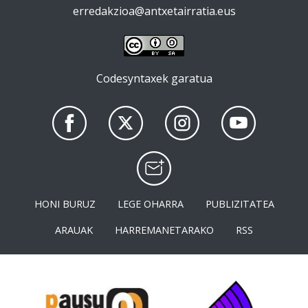
erredakzioa@antxetairratia.eus
Codesyntaxek garatua
HONI BURUZ
LEGE OHARRA
PUBLIZITATEA
ARAUAK
HARREMANETARAKO
RSS