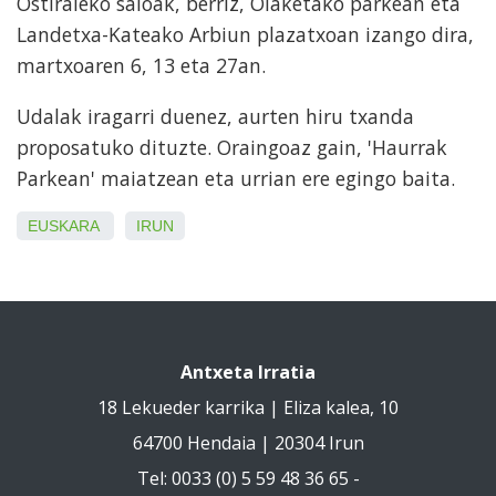
Ostiraleko saioak, berriz, Olaketako parkean eta
Landetxa-Kateako Arbiun plazatxoan izango dira,
martxoaren 6, 13 eta 27an.
Udalak iragarri duenez, aurten hiru txanda
proposatuko dituzte. Oraingoaz gain, 'Haurrak
Parkean' maiatzean eta urrian ere egingo baita.
EUSKARA
IRUN
Antxeta Irratia
18 Lekueder karrika | Eliza kalea, 10
64700 Hendaia | 20304 Irun
Tel: 0033 (0) 5 59 48 36 65 -