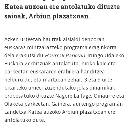
Katea auzoan ere antolatuko dituzte
saioak, Arbiun plazatxoan.
Azken urteetan haurrak aisialdi denboran
euskaraz mintzarazteko programa eraginkorra
dela erakutsi du
Haurrak Parkean
. Irungo Udaleko
Euskara Zerbitzuak antolatuta, hiriko kale eta
parkeetan euskararen erabilera handitzea
helburu du, eta martxoan zehar, 3 eta 9 urte
bitarteko umeei zuzendutako jolas dinamikak
proposatuko dituzte Nagore Laffage, Oinaurre eta
Olaketa parkeetan. Gainera, aurtengo programan
Landetxa-Katea auzoko Arbiun plazatxoan ere
antolatuko dute.