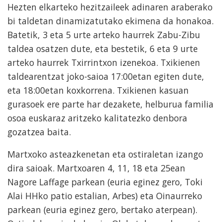
Hezten elkarteko hezitzaileek adinaren araberako
bi taldetan dinamizatutako ekimena da honakoa.
Batetik, 3 eta 5 urte arteko haurrek Zabu-Zibu
taldea osatzen dute, eta bestetik, 6 eta 9 urte
arteko haurrek Txirrintxon izenekoa. Txikienen
taldearentzat joko-saioa 17:00etan egiten dute,
eta 18:00etan koxkorrena. Txikienen kasuan
gurasoek ere parte har dezakete, helburua familia
osoa euskaraz aritzeko kalitatezko denbora
gozatzea baita.
Martxoko asteazkenetan eta ostiraletan izango
dira saioak. Martxoaren 4, 11, 18 eta 25ean
Nagore Laffage parkean (euria eginez gero, Toki
Alai HHko patio estalian, Arbes) eta Oinaurreko
parkean (euria eginez gero, bertako aterpean).