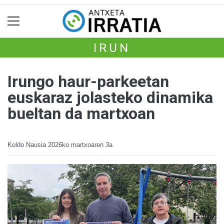
IRUN
Irungo haur-parkeetan
euskaraz jolasteko dinamika
bueltan da martxoan
Koldo Nausia
2026ko martxoaren 3a