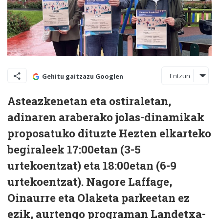
Entzun
Gehitu gaitzazu Googlen
Asteazkenetan eta ostiraletan,
adinaren araberako jolas-dinamikak
proposatuko dituzte Hezten elkarteko
begiraleek 17:00etan (3-5
urtekoentzat) eta 18:00etan (6-9
urtekoentzat). Nagore Laffage,
Oinaurre eta Olaketa parkeetan ez
ezik, aurtengo programan Landetxa-