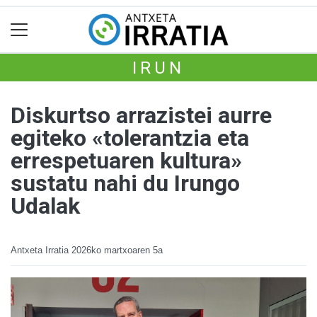
IRUN
Diskurtso arrazistei aurre
egiteko «tolerantzia eta
errespetuaren kultura»
sustatu nahi du Irungo
Udalak
Antxeta Irratia
2026ko martxoaren 5a