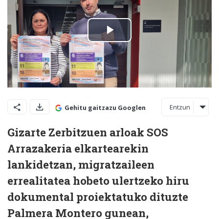
Entzun
Gehitu gaitzazu Googlen
Gizarte Zerbitzuen arloak SOS
Arrazakeria elkartearekin
lankidetzan, migratzaileen
errealitatea hobeto ulertzeko hiru
dokumental proiektatuko dituzte
Palmera Montero gunean,