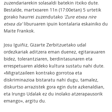
zuzendariarekin solasaldi batekin itxiko dute.
Bestalde, martxoaren 11n (17:00etan) 5 urtetik
gorako haurrei zuzendutako
'Zure etxea nire
etxea da'
liburuaren ipuin kontalaria eskainiko du
Maite Frankok.
Josu Iguiñiz, Gizarte Zerbitzuetako udal
ordezkariak aditzera eman duenez, egitarauaren
bidez, tolerantziaren, berdintasunaren eta
errespetuaren aldeko kultura sustatu nahi dute.
«Migratzaileen kontrako gorrotoa eta
diskriminazioa bistaratu nahi dugu, tamalez,
diskurtso arrazistek gora egin dute azkenaldian,
eta Irungo Udalak ez du inolako atzerapausorik
emango», argitu du.