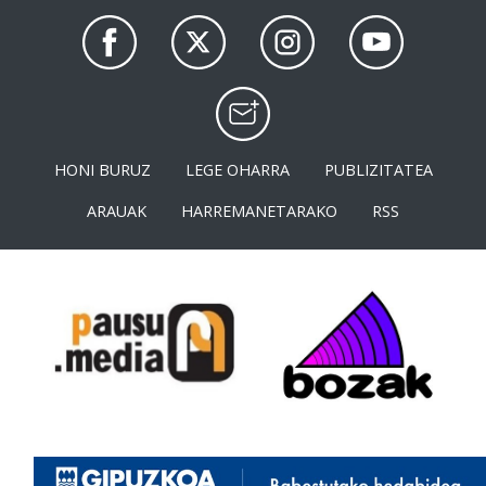
HONI BURUZ
LEGE OHARRA
PUBLIZITATEA
ARAUAK
HARREMANETARAKO
RSS