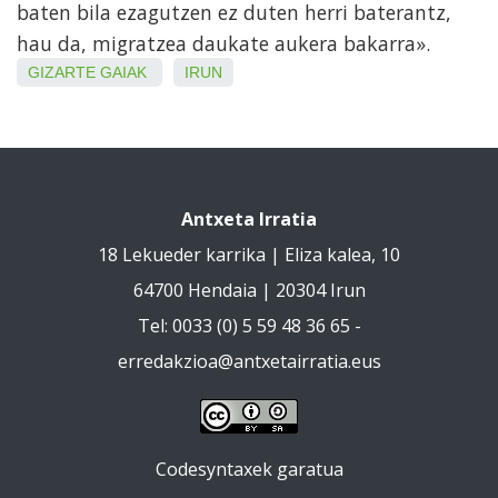
baten bila ezagutzen ez duten herri baterantz,
hau da, migratzea daukate aukera bakarra».
GIZARTE GAIAK
IRUN
Antxeta Irratia
18 Lekueder karrika | Eliza kalea, 10
64700 Hendaia | 20304 Irun
Tel: 0033 (0) 5 59 48 36 65 -
erredakzioa@antxetairratia.eus
Codesyntaxek garatua