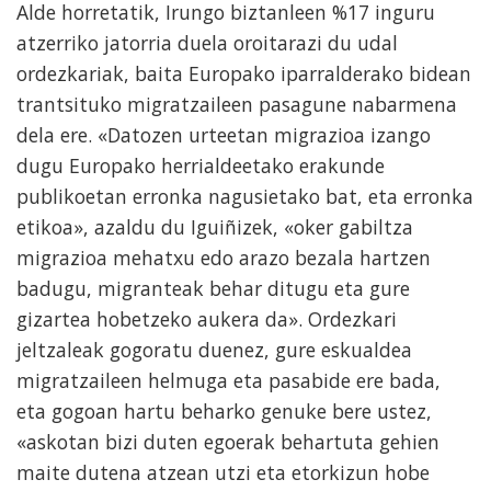
Alde horretatik, Irungo biztanleen %17 inguru
atzerriko jatorria duela oroitarazi du udal
ordezkariak, baita Europako iparralderako bidean
trantsituko migratzaileen pasagune nabarmena
dela ere. «Datozen urteetan migrazioa izango
dugu Europako herrialdeetako erakunde
publikoetan erronka nagusietako bat, eta erronka
etikoa», azaldu du Iguiñizek, «oker gabiltza
migrazioa mehatxu edo arazo bezala hartzen
badugu, migranteak behar ditugu eta gure
gizartea hobetzeko aukera da». Ordezkari
jeltzaleak gogoratu duenez, gure eskualdea
migratzaileen helmuga eta pasabide ere bada,
eta gogoan hartu beharko genuke bere ustez,
«askotan bizi duten egoerak behartuta gehien
maite dutena atzean utzi eta etorkizun hobe