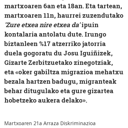
martxoaren 6an eta 18an. Eta tartean,
martxoaren 11n, haurrei zuzendutako
'Zure etxea nire etxea da'
ipuin
kontalaria antolatu dute. Irungo
biztanleen %17 atzerriko jatorria
duela gogoratu du Josu Iguiñizek,
Gizarte Zerbitzuetako zinegotziak,
eta «oker gabiltza migrazioa mehatxu
bezala hartzen badugu, migranteak
behar ditugulako eta gure gizartea
hobetzeko aukera delako».
Martxoaren 21a Arraza Diskriminazioa