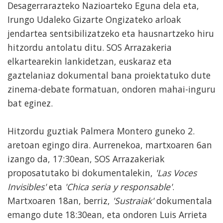
Desagerrarazteko Nazioarteko Eguna dela eta,
Irungo Udaleko Gizarte Ongizateko arloak
jendartea sentsibilizatzeko eta hausnartzeko hiru
hitzordu antolatu ditu. SOS Arrazakeria
elkartearekin lankidetzan, euskaraz eta
gaztelaniaz dokumental bana proiektatuko dute
zinema-debate formatuan, ondoren mahai-inguru
bat eginez.
Hitzordu guztiak Palmera Montero guneko 2.
aretoan egingo dira. Aurrenekoa, martxoaren 6an
izango da, 17:30ean, SOS Arrazakeriak
proposatutako bi dokumentalekin,
'Las Voces
Invisibles'
eta
'Chica seria y responsable'
.
Martxoaren 18an, berriz,
'Sustraiak'
dokumentala
emango dute 18:30ean, eta ondoren Luis Arrieta