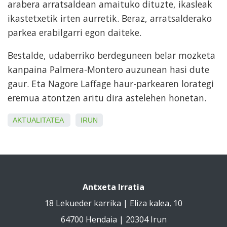
arabera arratsaldean amaituko dituzte, ikasleak
ikastetxetik irten aurretik. Beraz, arratsalderako
parkea erabilgarri egon daiteke.
Bestalde, udaberriko berdeguneen belar mozketa
kanpaina Palmera-Montero auzunean hasi dute
gaur. Eta Nagore Laffage haur-parkearen lorategi
eremua atontzen aritu dira astelehen honetan.
AKTUALITATEA
IRUN
Antxeta Irratia
18 Lekueder karrika | Eliza kalea, 10
64700 Hendaia | 20304 Irun