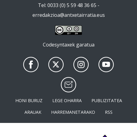
Tel: 0033 (0) 5 59 48 36 65 -
erredakzioa@antxetairratia.eus
Codesyntaxek garatua
HONI BURUZ
LEGE OHARRA
PUBLIZITATEA
ARAUAK
HARREMANETARAKO
RSS