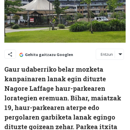
Entzun
Gehitu gaitzazu Googlen
Gaur udaberriko belar mozketa
kanpainaren lanak egin dituzte
Nagore Laffage haur-parkearen
lorategien eremuan. Bihar, maiatzak
19, haur-parkearen aterpe edo
pergolaren garbiketa lanak egingo
dituzte goizean zehar. Parkea itxita