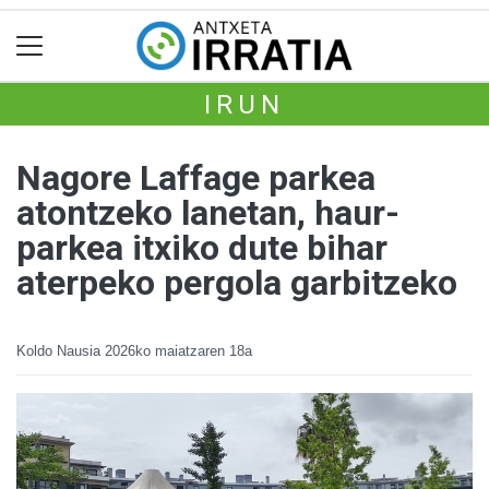
IRUN
Nagore Laffage parkea
atontzeko lanetan, haur-
parkea itxiko dute bihar
aterpeko pergola garbitzeko
Koldo Nausia
2026ko maiatzaren 18a