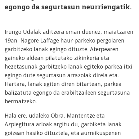
egongo da segurtasun neurriengatik.
Irungo Udalak aditzera eman duenez, maiatzaren
19an, Nagore Laffage haur-parkeko pergolaren
garbitzeko lanak egingo dituzte. Aterpearen
gaineko aldean pilatutako zikinkeria eta
hezetasunak garbitzeko lanak egiteko parkea itxi
egingo dute segurtasun arrazoiak direla eta.
Hartara, lanak egiten diren bitartean, parkea
balizatuta egongo da erabiltzaileen segurtasuna
bermatzeko.
Hala ere, udaleko Obra, Mantentze eta
Azpiegitura arloak argitu du, garbiketa lanak
goizean hasiko dituztela, eta aurreikuspenen