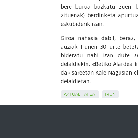
bere burua bozkatu zuen, b
zituenak) berdinketa apurtu
eskubiderik izan.
Giroa nahasia dabil, beraz,
auziak Irunen 30 urte betet
bideratu nahi izan dute ze
deialdiekin. «Betiko Alardea 
da» sareetan Kale Nagusian e
deialdietan.
AKTUALITATEA
IRUN