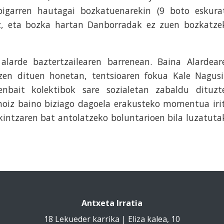
igarren hautagai bozkatuenarekin (9 boto eskura
z, eta bozka hartan Danborradak ez zuen bozkatze
 alarde baztertzailearen barrenean. Baina Alardear
zen dituen honetan, tentsioaren fokua Kale Nagusi
nbait kolektibok sare sozialetan zabaldu dituzt
inoiz baino biziago dagoela erakusteko momentua irit
kintzaren bat antolatzeko boluntarioen bila luzatuta
Antxeta Irratia
18 Lekueder karrika | Eliza kalea, 10