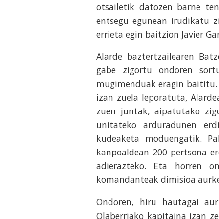
otsailetik datozen barne te
entsegu egunean irudikatu zi
errieta egin baitzion Javier Gar
Alarde baztertzailearen Bat
gabe zigortu ondoren sortu
mugimenduak eragin baititu. 
izan zuela leporatuta, Alarde
zuen juntak, aipatutako zigo
unitateko arduradunen erd
kudeaketa moduengatik. Pa
kanpoaldean 200 pertsona ere
adierazteko. Eta horren on
komandanteak dimisioa aurke
Ondoren, hiru hautagai aurk
Olaberriako kapitaina izan ze