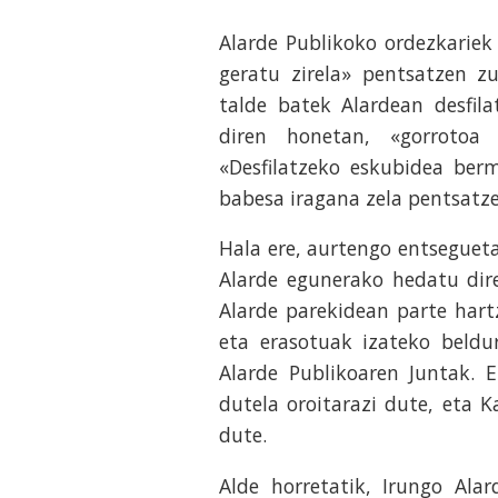
Alarde Publikoko ordezkariek
geratu zirela» pentsatzen z
talde batek Alardean desfila
diren honetan, «gorrotoa 
«Desfilatzeko eskubidea ber
babesa iragana zela pentsat
Hala ere, aurtengo entseguet
Alarde egunerako hedatu dire
Alarde parekidean parte hart
eta erasotuak izateko beldu
Alarde Publikoaren Juntak. E
dutela oroitarazi dute, eta K
dute.
Alde horretatik, Irungo Ala