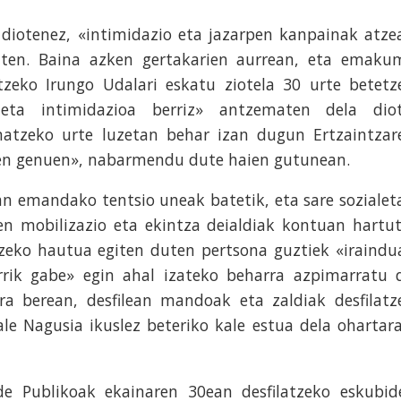
 diotenez, «intimidazio eta jazarpen kanpainak atze
uten. Baina azken gertakarien aurrean, eta emaku
tzeko Irungo Udalari eskatu ziotela 30 urte betetz
eta intimidazioa berriz» antzematen dela diot
matzeko urte luzetan behar izan dugun Ertzaintzar
zen genuen», nabarmendu dute haien gutunean.
an emandako tentsio uneak batetik, eta sare sozialet
n mobilizazio eta ekintza deialdiak kontuan hartut
zeko hautua egiten duten pertsona guztiek «iraindu
rrik gabe» egin ahal izateko beharra azpimarratu 
ra berean, desfilean mandoak eta zaldiak desfilatz
ale Nagusia ikuslez beteriko kale estua dela ohartara
rde Publikoak ekainaren 30ean desfilatzeko eskubid