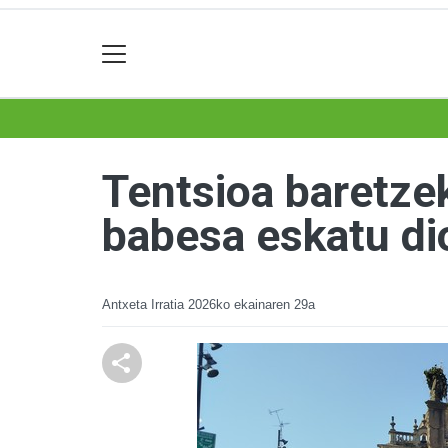
Tentsioa baretzek
babesa eskatu dio
Antxeta Irratia
2026ko ekainaren 29a