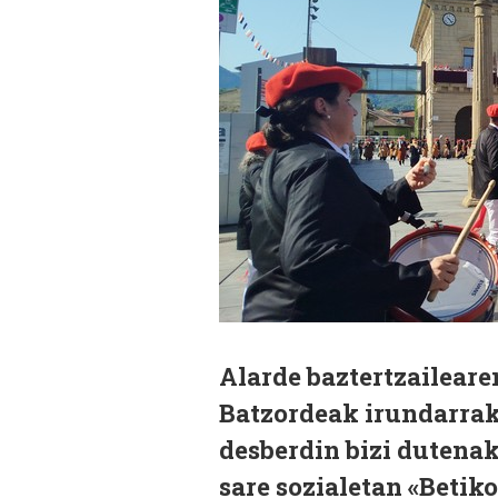
Alarde baztertzailear
Batzordeak irundarrak 
desberdin bizi dutenak
sare sozialetan
«Betiko