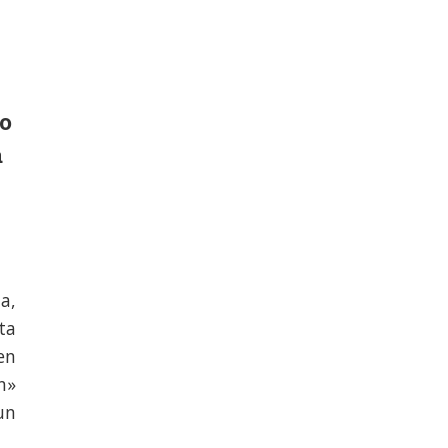
go
a
a,
ta
en
n»
un