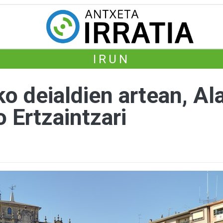
IRUN
o deialdien artean, Al
 Ertzaintzari