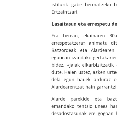
istilurik gabe bermatzeko b
Ertzaintzari.
Lasaitasun eta errespetu de
Era berean, ekainaren 30a
errespetatzera» animatu di
Batzordeak eta Alardearen
egunean izandako gertakarie
bidez, «jaiak elkarbizitzati
dute. Haien ustez, azken urte
dela egun hauek arduraz os
Alardearentzat hain garrantzi
Alarde parekide eta bazte
emandako tentsio uneez hara
desadostasunak ere gogoan ha