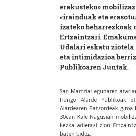
erakusteko» mobilizazi
«irainduak eta erasotu
izateko beharrezkoak d
Ertzaintzari. Emakume
Udalari eskatu ziotela
eta intimidazioa berri
Publikoaren Juntak.
San Martzial egunaren atarian
Irungo Alarde Publikoak et
Alardearen Batzordeak giroa 
30ean Kale Nagusian mobiliza
kezka adierazi zion Ertzaint
baten bidez.