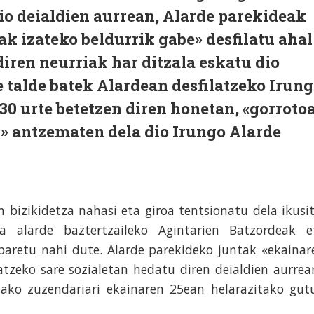
o deialdien aurrean,
Alarde parekideak
ak izateko beldurrik gabe» desfilatu ahal
iren neurriak har ditzala eskatu dio
 talde batek Alardean desfilatzeko Irun
 30 urte betetzen diren honetan, «gorroto
z» antzematen dela dio Irungo Alarde
 bizikidetza nahasi eta giroa tentsionatu dela ikusit
a alarde baztertzaileko Agintarien Batzordeak e
baretu nahi dute. Alarde parekideko juntak «ekainar
tzeko sare sozialetan hedatu diren deialdien aurrea
zako zuzendariari ekainaren 25ean helarazitako gut