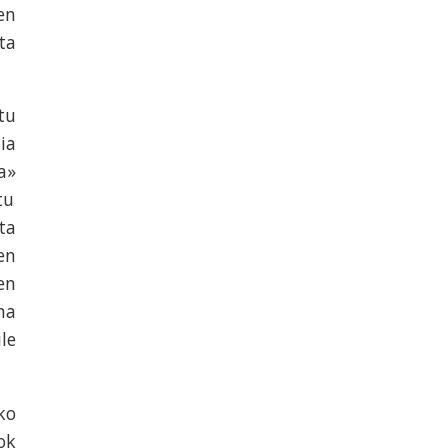
en
ta
tu
ia
a»
tu
ta
en
en
na
le
ko
ok