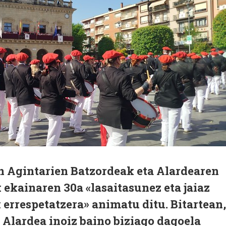
en Agintarien Batzordeak eta Alardearen
ekainaren 30a «lasaitasunez eta jaiaz
 errespetatzera» animatu ditu. Bitartean,
 Alardea inoiz baino biziago dagoela