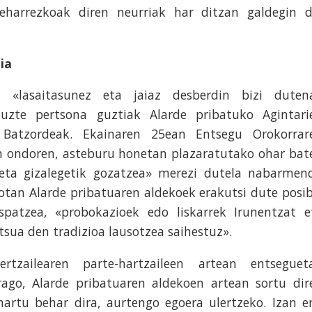
eharrezkoak diren neurriak har ditzan galdegin d
ia
 «lasaitasunez eta jaiaz desberdin bizi duten
tuzte pertsona guztiak Alarde pribatuko Agintari
 Batzordeak. Ekainaren 25ean Entsegu Orokorrar
n ondoren, asteburu honetan plazaratutako ohar bat
k eta gizalegetik gozatzea» merezi dutela nabarmen
otan Alarde pribatuaren aldekoek erakutsi dute posib
patzea, «probokazioek edo liskarrek Irunentzat e
tsua den tradizioa lausotzea saihestuz».
rtzailearen parte-hartzaileen artean entseguet
go, Alarde pribatuaren aldekoen artean sortu dir
rtu behar dira, aurtengo egoera ulertzeko. Izan er