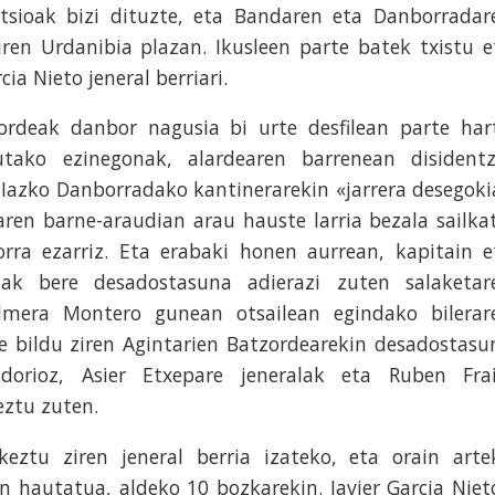
ntsioak bizi dituzte, eta Bandaren eta Danborradar
ren Urdanibia plazan. Ikusleen parte batek txistu e
cia Nieto jeneral berriari.
zordeak danbor nagusia bi urte desfilean parte har
tako ezinegonak, alardearen barrenean disidentz
Iazko Danborradako kantinerarekin «jarrera desegoki
aren barne-araudian arau hauste larria bezala sailka
rra ezarriz. Eta e
rabaki honen aurrean, kapitain e
iak bere desadostasuna adierazi zuten salaketar
lmera Montero gunean otsailean egindako bilerar
 bildu ziren Agintarien Batzordearekin desadostasu
dorioz, Asier Etxepare jeneralak eta Ruben Frai
ztu zuten.
eztu ziren jeneral berria izateko, eta orain arte
n hautatua, aldeko 10 bozkarekin. Javier Garcia Niet