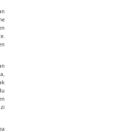
an
me
en
e.
en
an
a,
ak
du
en
zi
ea