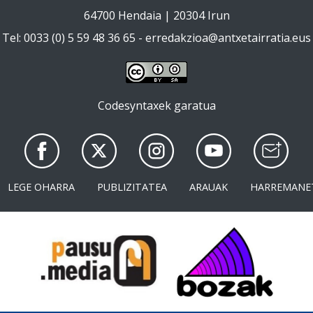
64700 Hendaia | 20304 Irun
Tel: 0033 (0) 5 59 48 36 65 -
erredakzioa@antxetairratia.eus
Codesyntaxek garatua
LEGE OHARRA
PUBLIZITATEA
ARAUAK
HARREMANE