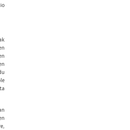
io
ak
en
en
en
du
le
ta
an
en
e,