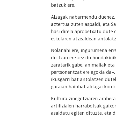
batzuk ere.
Alzagak nabarmendu duenez, oh
aztertua zuten aspaldi, eta 
hasi direla aprobetxatu dute 
eskolaren atzealdean antolatz
Nolanahi ere, ingurumena erre
du. Izan ere «ez du hondakini
zaratarik gabe, animaliak eta
pertsonentzat ere egokia da»
ikusgarri bat antolatzen dutel
garaian hainbat aldagai kont
Kultura zinegotziaren arabera
artifizialen harrabotsak gaix
asaldatu egiten dituzte, eta 