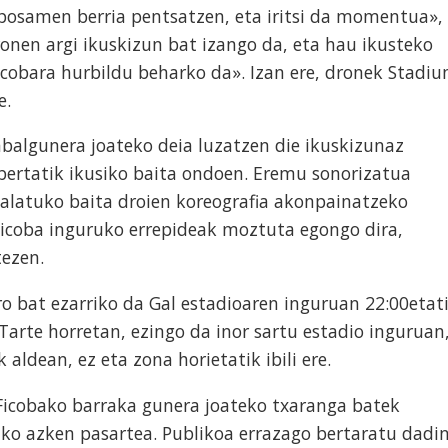
oposamen berria pentsatzen, eta iritsi da momentua»,
onen argi ikuskizun bat izango da, eta hau ikusteko
icobara hurbildu beharko da». Izan ere, dronek Stadi
e.
balgunera joateko deia luzatzen die ikuskizunaz
 bertatik ikusiko baita ondoen. Eremu sonorizatua
talatuko baita droien koreografia akonpainatzeko
Ficoba inguruko errepideak moztuta egongo dira,
tezen.
o bat ezarriko da Gal estadioaren inguruan 22:00etat
Tarte horretan, ezingo da inor sartu estadio inguruan
 aldean, ez eta zona horietatik ibili ere.
 Ficobako barraka gunera joateko txaranga batek
ko azken pasartea. Publikoa errazago bertaratu dadin