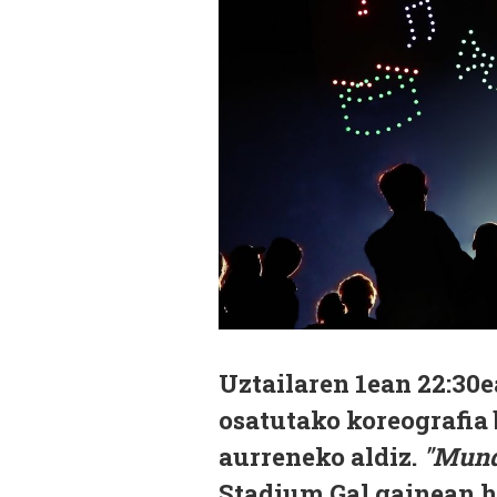
Uztailaren 1ean 22:30
osatutako koreografia 
aurreneko aldiz.
"Mund
Stadium Gal gainean h