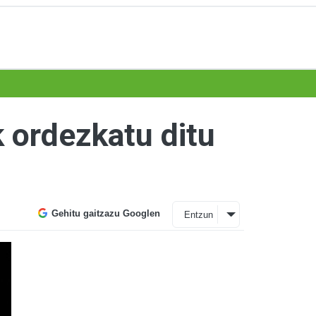
k ordezkatu ditu
Gehitu gaitzazu Googlen
Entzun