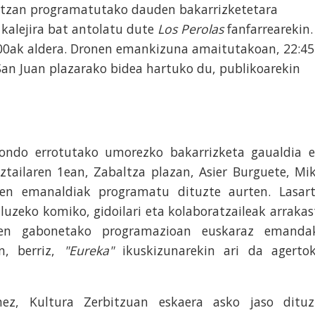
altzan programatutako dauden bakarrizketetara
 kalejira bat antolatu dute
Los Perolas
fanfarrearekin.
:00ak aldera. Dronen emankizuna amaitutakoan, 22:45
 San Juan plazarako bidea hartuko du, publikoarekin
 ondo errotutako umorezko bakarrizketa gaualdia e
ztailaren 1ean, Zabaltza plazan, Asier Burguete, Mik
nen emanaldiak programatu dituzte aurten. Lasart
 luzeko komiko, gidoilari eta kolaboratzaileak arrakas
den gabonetako programazioan euskaraz emanda
n, berriz,
"Eureka"
ikuskizunarekin ari da agertok
nez, Kultura Zerbitzuan eskaera asko jaso dituz