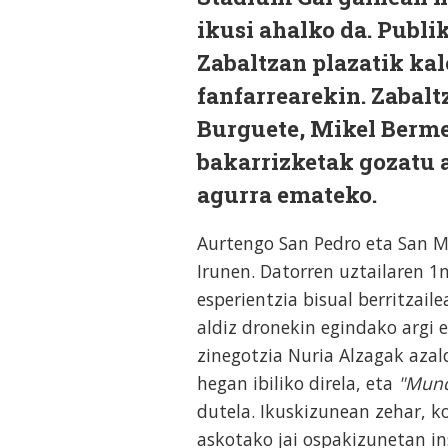
ikusi ahalko da. Publi
Zabaltzan plazatik kal
fanfarrearekin. Zabalt
Burguete, Mikel Berme
bakarrizketak gozatu 
agurra emateko.
Aurtengo San Pedro eta San Ma
Irunen. Datorren uztailaren 1
esperientzia bisual berritzai
aldiz dronekin egindako argi 
zinegotzia Nuria Alzagak aza
hegan ibiliko direla, eta
"Mund
dutela. Ikuskizunean zehar, ko
askotako jai ospakizunetan in