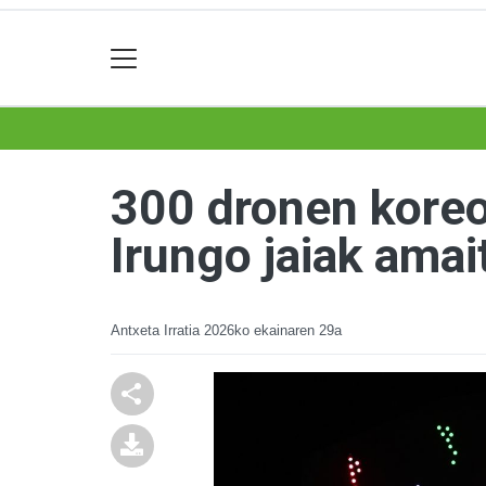
300 dronen koreog
Irungo jaiak amai
Antxeta Irratia
2026ko ekainaren 29a