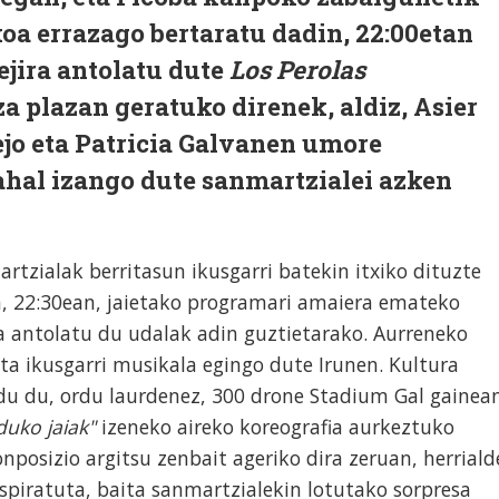
koa errazago bertaratu dadin, 22:00etan
ejira antolatu dute
Los Perolas
za plazan geratuko direnek, aldiz, Asier
jo eta Patricia Galvanen umore
ahal izango dute sanmartzialei azken
rtzialak berritasun ikusgarri batekin itxiko dituzte
n, 22:30ean, jaietako programari amaiera emateko
lea antolatu du udalak adin guztietarako. Aurreneko
eta ikusgarri musikala egingo dute Irunen. Kultura
ldu du, ordu laurdenez, 300 drone Stadium Gal gainea
uko jaiak"
izeneko aireko koreografia aurkeztuko
nposizio argitsu zenbait ageriko dira zeruan, herriald
spiratuta, baita sanmartzialekin lotutako sorpresa