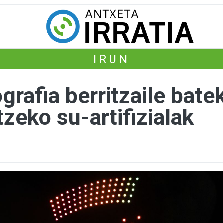
IRUN
rafia berritzaile bate
tzeko su-artifizialak