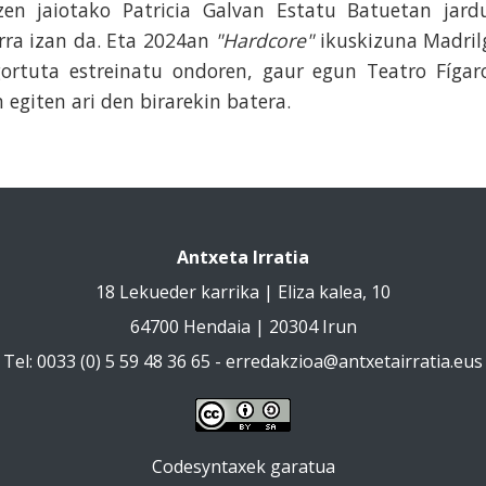
ezen jaiotako Patricia Galvan Estatu Batuetan jard
rra izan da. Eta 2024an
"Hardcore"
ikuskizuna Madril
gortuta estreinatu ondoren, gaur egun Teatro Fígar
 egiten ari den birarekin batera.
Antxeta Irratia
18 Lekueder karrika | Eliza kalea, 10
64700 Hendaia | 20304 Irun
Tel: 0033 (0) 5 59 48 36 65 -
erredakzioa@antxetairratia.eus
Codesyntaxek garatua