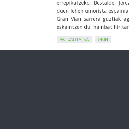
errepikatzeko. Bestalde, Jer
duen lehen umorista espainia
Gran Vían sarrera guztiak a
eskaintzen du, hainbat hiritan
AKTUALITATEA
IRUN