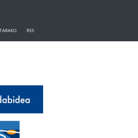
TARAKO
RSS