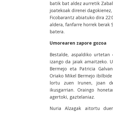
batik bat aldez aurretik Zab
joatekoak direnei dagokienez,
Ficobarantz abiatuko dira 22
aldera, fanfarre horrek berak
batera.
Umorearen zapore gozoa
Bestalde, aspaldiko urtetan
izango da jaiak amaitzeko. U
Bermejo eta Patricia Galva
Oriako Mikel Bermejo ibilbide
lortu zuen Irunen, joan 
ikusgarrian. Oraingo honeta
agertoki, gaztelaniaz.
Nuria Alzagak aitortu due