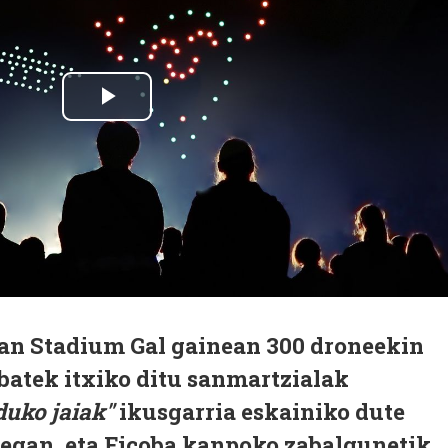
ean Stadium Gal gainean 300 droneekin
batek itxiko ditu sanmartzialak
uko jaiak"
ikusgarria eskainiko dute
egan, eta Ficoba kanpoko zabalgunetik