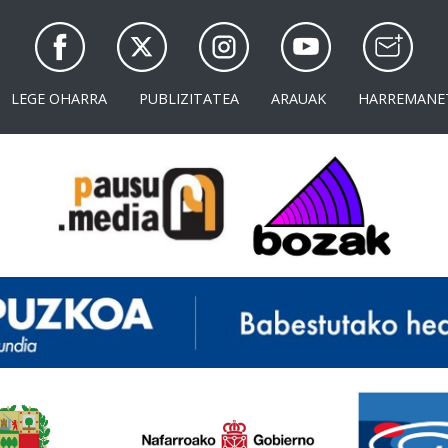
LEGE OHARRA
PUBLIZITATEA
ARAUAK
HARREMANE
<