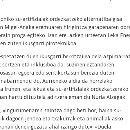
iko su-artifizialak ordezkatzeko alternatiba gisa
San Migel-Anaka eremuaren hirigintza garapenaren obr
orain proga egiteko. Izan ere, azken urteetan Leka Ene
en zuten ikusgarri piroteknikoa.
spetatzen duen ikusgarri berritzailea dela azpimarra
k sortzen eta inklusiboa da, suzirien eztandaren
 osasun egoera edo sentikortasun berezia duten
, nabarmendu du. Aurreneko aldia da horrelako
a Irunen, eta lekua eta su-artifizialak ordezkatzerako
uan hartu dituztela aditzera eman du Nuria Alzagak.
, «ingurumenaren zaintza dago beti hor, baina su-
orik dagoen jendea eta txakurrak eta animaliak asko
dronak denek gozatu ahal izango dute». «Duela