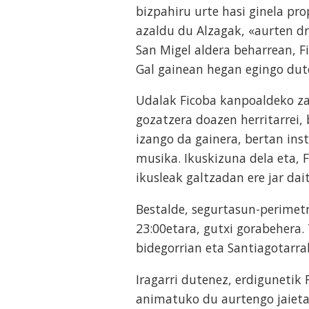
bizpahiru urte hasi ginela pr
azaldu du Alzagak, «aurten dr
San Migel aldera beharrean, F
Gal gainean hegan egingo dut
Udalak Ficoba kanpoaldeko za
gozatzera doazen herritarrei,
izango da gainera, bertan ins
musika. Ikuskizuna dela eta, 
ikusleak galtzadan ere jar dai
Bestalde, segurtasun-perimetr
23:00etara, gutxi gorabehera. 
bidegorrian eta Santiagotarrak
Iragarri dutenez, erdigunetik
animatuko du aurtengo jaieta