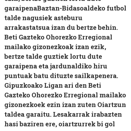
garaipenaBaztan-Bidasoaldeko futbol
talde nagusiek asteburu
arrakastatsua izan du bertze behin.
Beti Gazteko Ohorezko Erregional
mailako gizonezkoak izan ezik,
bertze talde guztiek lortu dute
garaipena eta jardunaldiko hiru
puntuak batu dituzte sailkapenera.
Gipuzkoako Ligan ari den Beti
Gazteko Ohorezko Erregional mailako
gizonezkoek ezin izan zuten Oiartzun
taldea garaitu. Lesakarrak irabazten
hasi baziren ere, oiartzurrek bi gol