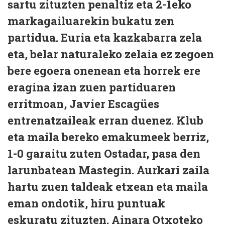
sartu zituzten penaltiz eta 2-1eko
markagailuarekin bukatu zen
partidua. Euria eta kazkabarra zela
eta, belar naturaleko zelaia ez zegoen
bere egoera onenean eta horrek ere
eragina izan zuen partiduaren
erritmoan, Javier Escagües
entrenatzaileak erran duenez. Klub
eta maila bereko emakumeek berriz,
1-0 garaitu zuten Ostadar, pasa den
larunbatean Mastegin. Aurkari zaila
hartu zuen taldeak etxean eta maila
eman ondotik, hiru puntuak
eskuratu zituzten. Ainara Otxoteko