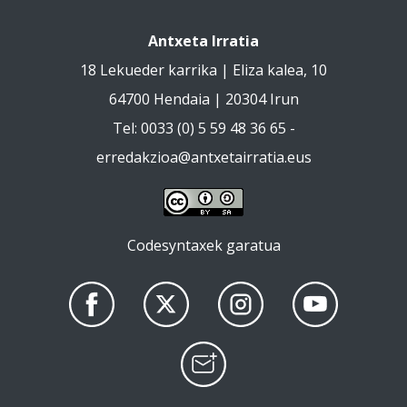
Antxeta Irratia
18 Lekueder karrika | Eliza kalea, 10
64700 Hendaia | 20304 Irun
Tel: 0033 (0) 5 59 48 36 65 -
erredakzioa@antxetairratia.eus
Codesyntaxek garatua