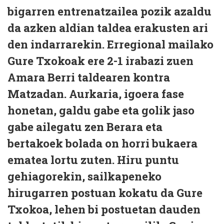
bigarren entrenatzailea pozik azaldu
da azken aldian taldea erakusten ari
den indarrarekin. Erregional mailako
Gure Txokoak ere 2-1 irabazi zuen
Amara Berri taldearen kontra
Matzadan. Aurkaria, igoera fase
honetan, galdu gabe eta golik jaso
gabe ailegatu zen Berara eta
bertakoek bolada on horri bukaera
ematea lortu zuten. Hiru puntu
gehiagorekin, sailkapeneko
hirugarren postuan kokatu da Gure
Txokoa, lehen bi postuetan dauden