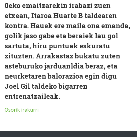
0eko emaitzarekin irabazi zuen
etxean, Itaroa Huarte B taldearen
kontra. Hauek ere maila ona emanda,
golik jaso gabe eta beraiek lau gol
sartuta, hiru puntuak eskuratu
zituzten. Arrakastaz bukatu zuten
asteburuko jarduanldia beraz, eta
neurketaren balorazioa egin digu
Joel Gil taldeko bigarren
entrenatzaileak.
Osorik irakurri