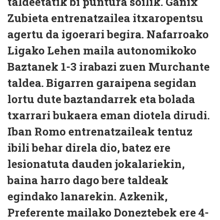
taldeetatik bi puntura soilik. Ganix
Zubieta entrenatzailea itxaropentsu
agertu da igoerari begira. Nafarroako
Ligako Lehen maila autonomikoko
Baztanek 1-3 irabazi zuen Murchante
taldea. Bigarren garaipena segidan
lortu dute baztandarrek eta bolada
txarrari bukaera eman diotela dirudi.
Iban Romo entrenatzaileak tentuz
ibili behar direla dio, batez ere
lesionatuta dauden jokalariekin,
baina harro dago bere taldeak
egindako lanarekin. Azkenik,
Preferente mailako Doneztebek ere 4-