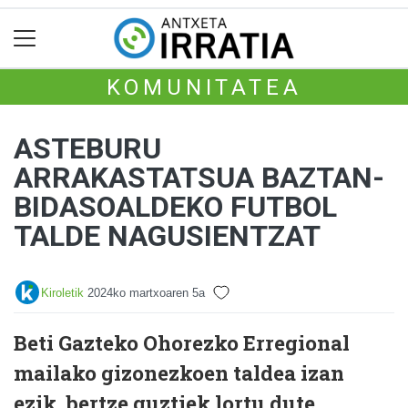
KOMUNITATEA
ASTEBURU
ARRAKASTATSUA BAZTAN-
BIDASOALDEKO FUTBOL
TALDE NAGUSIENTZAT
Kiroletik
2024ko martxoaren 5a
Beti Gazteko Ohorezko Erregional
mailako gizonezkoen taldea izan
ezik, bertze guztiek lortu dute