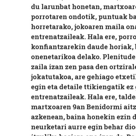
du larunbat honetan, martxoar
porrotaren ondotik, puntuak bat
horretarako, jokoaren maila on
entrenatzaileak. Hala ere, porr
konfiantzarekin daude horiak, 
onenetarikoa delako. Plenitud
zaila izan zen pasa den ortzira
jokatutakoa, are gehiago etxet
egin eta detaile ttikiengatik e
entrenatzaileak. Hala ere, tal
martxoaren 9an Benidormi aitzi
azkenean, baina honekin ezin d
neurketari aurre egin behar di