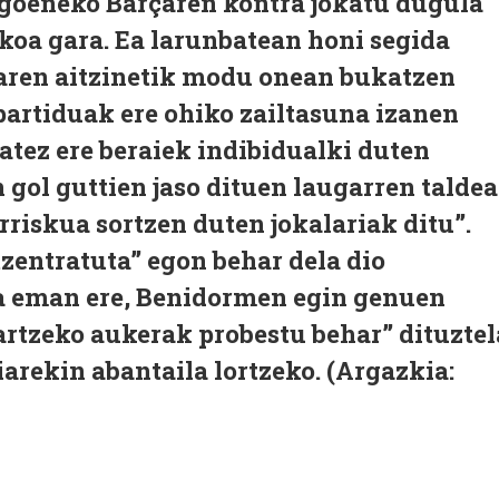
Dagoeneko Barçaren kontra jokatu dugula
koa gara. Ea larunbatean honi segida
aren aitzinetik modu onean bukatzen
artiduak ere ohiko zailtasuna izanen
atez ere beraiek indibidualki duten
gol guttien jaso dituen laugarren taldea
arriskua sortzen duten jokalariak ditu”.
zentratuta” egon behar dela dio
na eman ere, Benidormen egin genuen
artzeko aukerak probestu behar” dituztel
iarekin abantaila lortzeko. (Argazkia: