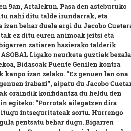
en 9an, Artalekun. Pasa den asteburuko
u nahi ditu talde irundarrak, eta
a izan behar duela argi du Jacobo Cuetar
otak ez ditu euren animoak jeitsi eta
bigarren zatiaren hasierako talderik
e ASOBAL Ligako neurketa guztiak bezala
lekoa, Bidasoak Puente Genilen kontra
ik kanpo izan zelako. “Ez genuen lan ona
z genuen irabazi”, aipatu du Jacobo Cueta
deak oraindik konfidantza du heldu den
n egiteko: “Porrotak ailegatzen dira
itugu intseguritateak sortu. Hurrengo
ogula pentsatu behar dugu. Bigarren