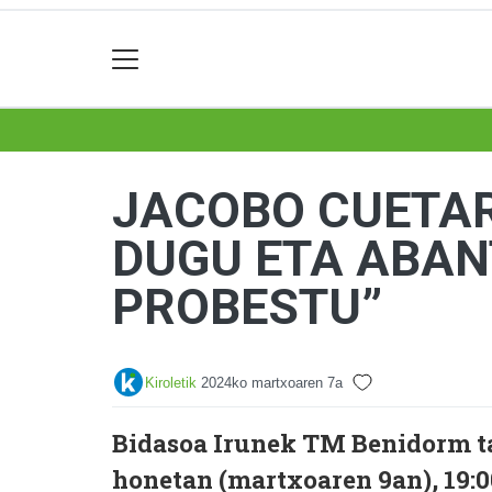
JACOBO CUETAR
DUGU ETA ABA
PROBESTU”
Kiroletik
2024ko martxoaren 7a
Bidasoa Irunek TM Benidorm ta
honetan (martxoaren 9an), 19: