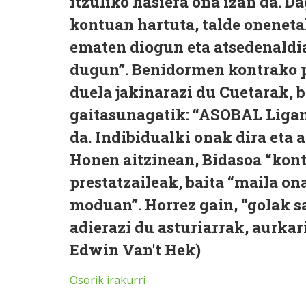
itzuliko hasiera ona izan da. 
kontuan hartuta, talde oneneta
ematen diogun eta atsedenaldi
dugun”. Benidormen kontrako p
duela jakinarazi du Cuetarak, b
gaitasunagatik: “ASOBAL Ligan 
da. Indibidualki onak dira eta 
Honen aitzinean, Bidasoa “kont
prestatzaileak, baita “maila o
moduan”. Horrez gain, “golak s
adierazi du asturiarrak, aurkar
Edwin Van't Hek)
Osorik irakurri