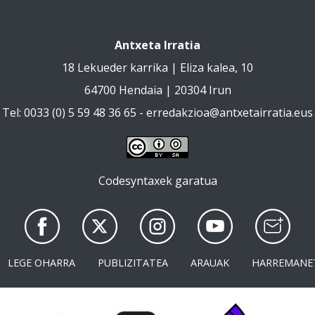
Antxeta Irratia
18 Lekueder karrika | Eliza kalea, 10
64700 Hendaia | 20304 Irun
Tel: 0033 (0) 5 59 48 36 65 -
erredakzioa@antxetairratia.eus
Codesyntaxek garatua
LEGE OHARRA
PUBLIZITATEA
ARAUAK
HARREMANE