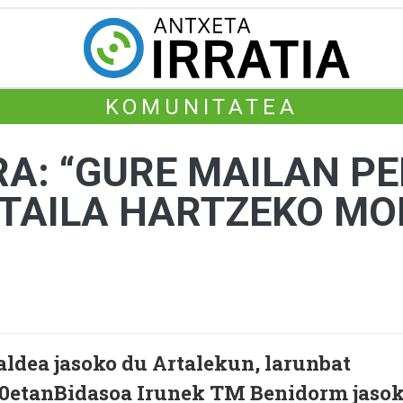
KOMUNITATEA
A: “GURE MAILAN P
NTAILA HARTZEKO M
ldea jasoko du Artalekun, larunbat
00etanBidasoa Irunek TM Benidorm jaso