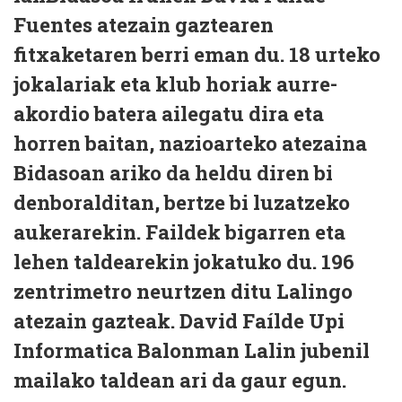
Fuentes atezain gaztearen
fitxaketaren berri eman du. 18 urteko
jokalariak eta klub horiak aurre-
akordio batera ailegatu dira eta
horren baitan, nazioarteko atezaina
Bidasoan ariko da heldu diren bi
denboralditan, bertze bi luzatzeko
aukerarekin. Faildek bigarren eta
lehen taldearekin jokatuko du. 196
zentrimetro neurtzen ditu Lalingo
atezain gazteak. David Faílde Upi
Informatica Balonman Lalin jubenil
mailako taldean ari da gaur egun.