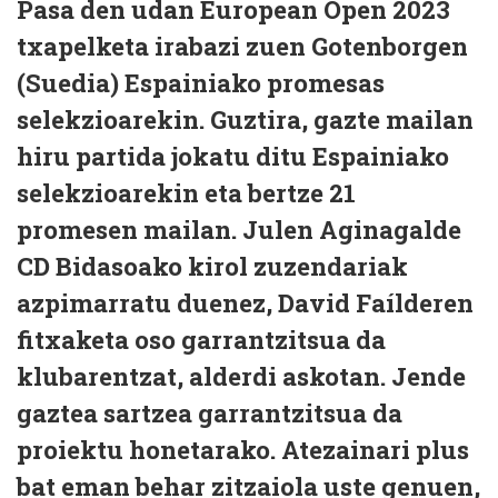
Pasa den udan European Open 2023
txapelketa irabazi zuen Gotenborgen
(Suedia) Espainiako promesas
selekzioarekin. Guztira, gazte mailan
hiru partida jokatu ditu Espainiako
selekzioarekin eta bertze 21
promesen mailan. Julen Aginagalde
CD Bidasoako kirol zuzendariak
azpimarratu duenez, David Faílderen
fitxaketa oso garrantzitsua da
klubarentzat, alderdi askotan. Jende
gaztea sartzea garrantzitsua da
proiektu honetarako. Atezainari plus
bat eman behar zitzaiola uste genuen,