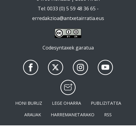
Tel: 0033 (0) 5 59 48 36 65 -
erredakzioa@antxetairratia.eus
Codesyntaxek garatua
HONI BURUZ
LEGE OHARRA
PUBLIZITATEA
ARAUAK
HARREMANETARAKO
RSS