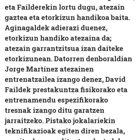
eta Faílderekin lortu dugu, atezain
gaztea eta etorkizun handikoa baita.
Aginagaldek adierazi duenez,
etorkizun handiko atezaina da;
atezain garrantzitsua izan daiteke
etorkizunean. Datorren denboraldian
Jorge Martínez atezainen
entrenatzailea izango denez, David
Faíldek prestakuntza fisikorako eta
entrenamendu espezifikorako
tresnak izango ditu garatzen
jarraitzeko. Pistako jokalariekin
teknifikazioak egiten diren bezala,