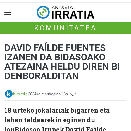
KOMUNITATEA
DAVID FAÍLDE FUENTES
IZANEN DA BIDASOAKO
ATEZAINA HELDU DIREN BI
DENBORALDITAN
Kiroletik
2024ko martxoaren 13a
18 urteko jokalariak bigarren eta
lehen taldearekin eginen du
lanBidasoa Irunek David Faílde