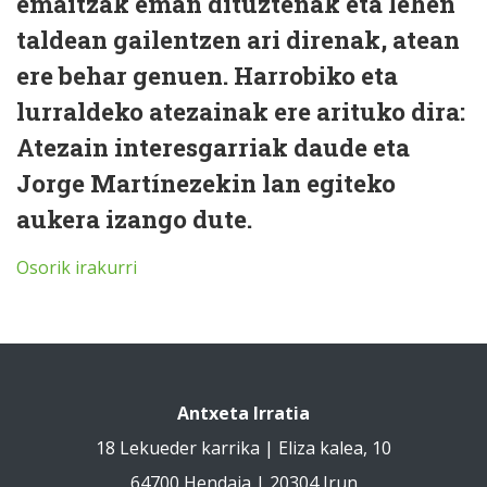
emaitzak eman dituztenak eta lehen
taldean gailentzen ari direnak, atean
ere behar genuen. Harrobiko eta
lurraldeko atezainak ere arituko dira:
Atezain interesgarriak daude eta
Jorge Martínezekin lan egiteko
aukera izango dute.
Osorik irakurri
Antxeta Irratia
18 Lekueder karrika | Eliza kalea, 10
64700 Hendaia | 20304 Irun