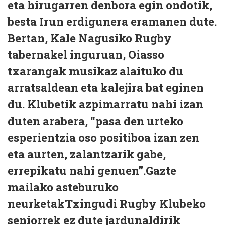
eta hirugarren denbora egin ondotik,
besta Irun erdigunera eramanen dute.
Bertan, Kale Nagusiko Rugby
tabernakel inguruan, Oiasso
txarangak musikaz alaituko du
arratsaldean eta kalejira bat eginen
du. Klubetik azpimarratu nahi izan
duten arabera, “pasa den urteko
esperientzia oso positiboa izan zen
eta aurten, zalantzarik gabe,
errepikatu nahi genuen”.Gazte
mailako asteburuko
neurketakTxingudi Rugby Klubeko
seniorrek ez dute jardunaldirik