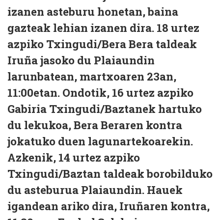
izanen asteburu honetan, baina
gazteak lehian izanen dira. 18 urtez
azpiko Txingudi/Bera Bera taldeak
Iruña jasoko du Plaiaundin
larunbatean, martxoaren 23an,
11:00etan. Ondotik, 16 urtez azpiko
Gabiria Txingudi/Baztanek hartuko
du lekukoa, Bera Beraren kontra
jokatuko duen lagunartekoarekin.
Azkenik, 14 urtez azpiko
Txingudi/Baztan taldeak borobilduko
du asteburua Plaiaundin. Hauek
igandean ariko dira, Iruñaren kontra,