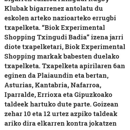
Klubak bigarrenez antolatu du
eskolen arteko nazioarteko errugbi
txapelketa. “Biok Experimental
Shopping Txingudi Badia” izena jarri
diote txapelketari, Biok Experimental
Shopping markak babesten duelako
txapelketa. Txapelketa apirilaren 6an
eginen da Plaiaundin eta bertan,
Asturias, Kantabria, Nafarroa,
Iparralde, Errioxa eta Gipuzkoako
taldeek hartuko dute parte. Goizean
zehar 10 eta 12 urtez azpiko taldeak
ariko dira elkarren kontra jokatzen