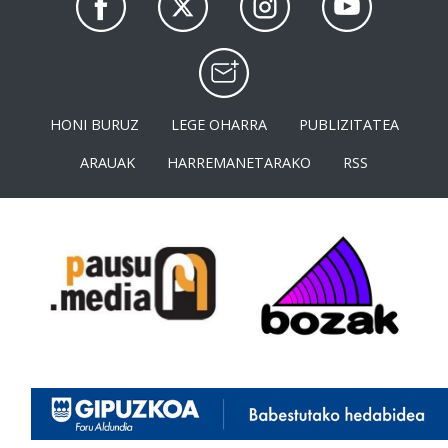
HONI BURUZ
LEGE OHARRA
PUBLIZITATEA
ARAUAK
HARREMANETARAKO
RSS