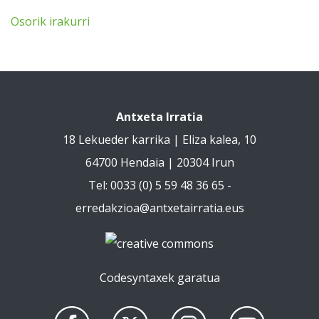
Osorik irakurri
Antxeta Irratia
18 Lekueder karrika | Eliza kalea, 10
64700 Hendaia | 20304 Irun
Tel: 0033 (0) 5 59 48 36 65 -
erredakzioa@antxetairratia.eus
Codesyntaxek garatua