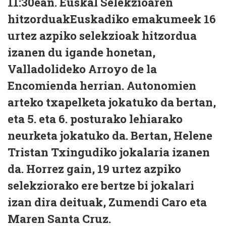
11:30ean. Euskal Selekzioaren
hitzorduakEuskadiko emakumeek 16
urtez azpiko selekzioak hitzordua
izanen du igande honetan,
Valladolideko Arroyo de la
Encomienda herrian. Autonomien
arteko txapelketa jokatuko da bertan,
eta 5. eta 6. posturako lehiarako
neurketa jokatuko da. Bertan, Helene
Tristan Txingudiko jokalaria izanen
da. Horrez gain, 19 urtez azpiko
selekziorako ere bertze bi jokalari
izan dira deituak, Zumendi Caro eta
Maren Santa Cruz.