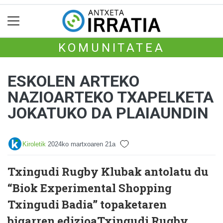
KOMUNITATEA
ESKOLEN ARTEKO
NAZIOARTEKO TXAPELKETA
JOKATUKO DA PLAIAUNDIN
Kiroletik
2024ko martxoaren 21a
Txingudi Rugby Klubak antolatu du
“Biok Experimental Shopping
Txingudi Badia” topaketaren
bigarren edizioaTxingudi Rugby