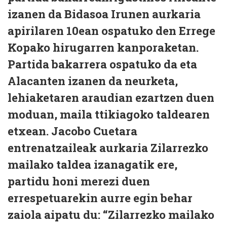
izanen da Bidasoa Irunen aurkaria
apirilaren 10ean ospatuko den Errege
Kopako hirugarren kanporaketan.
Partida bakarrera ospatuko da eta
Alacanten izanen da neurketa,
lehiaketaren araudian ezartzen duen
moduan, maila ttikiagoko taldearen
etxean. Jacobo Cuetara
entrenatzaileak aurkaria Zilarrezko
mailako taldea izanagatik ere,
partidu honi merezi duen
errespetuarekin aurre egin behar
zaiola aipatu du: “Zilarrezko mailako