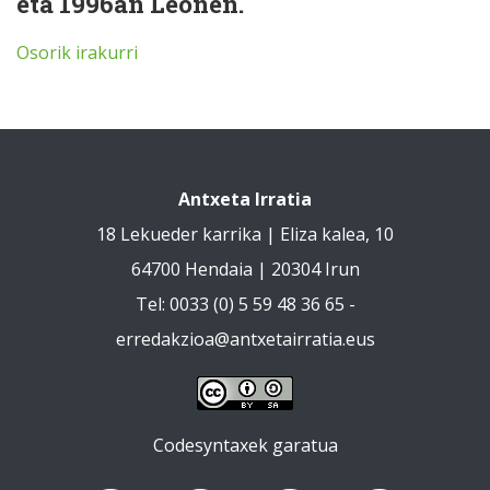
eta 1996an Leonen.
Osorik irakurri
Antxeta Irratia
18 Lekueder karrika | Eliza kalea, 10
64700 Hendaia | 20304 Irun
Tel: 0033 (0) 5 59 48 36 65 -
erredakzioa@antxetairratia.eus
Codesyntaxek garatua