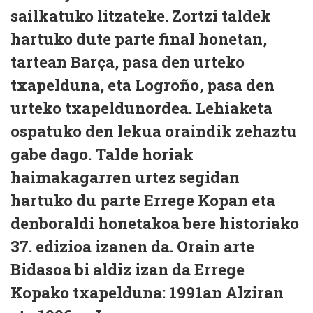
sailkatuko litzateke. Zortzi taldek
hartuko dute parte final honetan,
tartean Barça, pasa den urteko
txapelduna, eta Logroño, pasa den
urteko txapeldunordea. Lehiaketa
ospatuko den lekua oraindik zehaztu
gabe dago. Talde horiak
haimakagarren urtez segidan
hartuko du parte Errege Kopan eta
denboraldi honetakoa bere historiako
37. edizioa izanen da. Orain arte
Bidasoa bi aldiz izan da Errege
Kopako txapelduna: 1991an Alziran