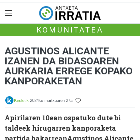
KOMUNITATEA
AGUSTINOS ALICANTE
IZANEN DA BIDASOAREN
AURKARIA ERREGE KOPAKO
KANPORAKETAN
Kiroletik
2024ko martxoaren 27a
Apirilaren 10ean ospatuko dute bi
taldeek hirugarren kanporaketa
partida bakarreanAgustinos Alicante