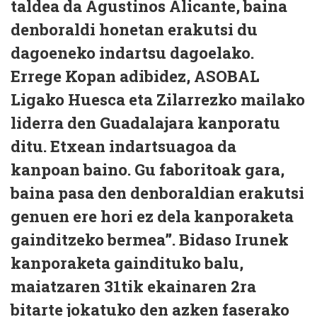
taldea da Agustinos Alicante, baina
denboraldi honetan erakutsi du
dagoeneko indartsu dagoelako.
Errege Kopan adibidez, ASOBAL
Ligako Huesca eta Zilarrezko mailako
liderra den Guadalajara kanporatu
ditu. Etxean indartsuagoa da
kanpoan baino. Gu faboritoak gara,
baina pasa den denboraldian erakutsi
genuen ere hori ez dela kanporaketa
gainditzeko bermea”. Bidaso Irunek
kanporaketa gaindituko balu,
maiatzaren 31tik ekainaren 2ra
bitarte jokatuko den azken faserako