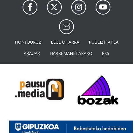
HONI BURUZ
LEGE OHARRA
PUBLIZITATEA
ARAUAK
HARREMANETARAKO
RSS