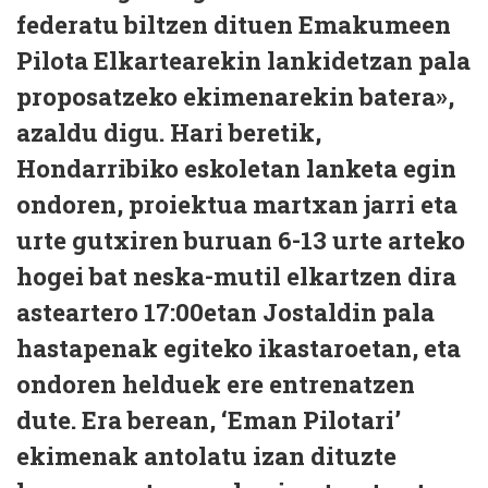
federatu biltzen dituen Emakumeen
Pilota Elkartearekin lankidetzan pala
proposatzeko ekimenarekin batera»,
azaldu digu. Hari beretik,
Hondarribiko eskoletan lanketa egin
ondoren, proiektua martxan jarri eta
urte gutxiren buruan 6-13 urte arteko
hogei bat neska-mutil elkartzen dira
asteartero 17:00etan Jostaldin pala
hastapenak egiteko ikastaroetan, eta
ondoren helduek ere entrenatzen
dute. Era berean, ‘Eman Pilotari’
ekimenak antolatu izan dituzte