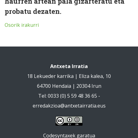
haurren artean pala gizarteratu eta
probatu dezaten.
Osorik irakurri
Antxeta Irratia
18 Lekueder karrika | Eliza kalea, 10
64700 Hendaia | 20304 Irun
Tel: 0033 (0) 5 59 48 36 65 -
erredakzioa@antxetairratia.eus
Codesyntaxek garatua