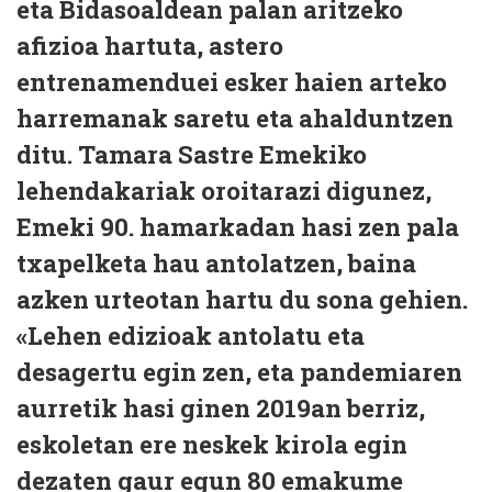
eta Bidasoaldean palan aritzeko
afizioa hartuta, astero
entrenamenduei esker haien arteko
harremanak saretu eta ahalduntzen
ditu. Tamara Sastre Emekiko
lehendakariak oroitarazi digunez,
Emeki 90. hamarkadan hasi zen pala
txapelketa hau antolatzen, baina
azken urteotan hartu du sona gehien.
«Lehen edizioak antolatu eta
desagertu egin zen, eta pandemiaren
aurretik hasi ginen 2019an berriz,
eskoletan ere neskek kirola egin
dezaten gaur egun 80 emakume