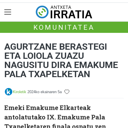
KOMUNITATEA
AGURTZANE BERASTEGI
ETA LOIOLA ZUAZU
NAGUSITU DIRA EMAKUME
PALA TXAPELKETAN
Kiroletik
2024ko ekainaren 5a
Emeki Emakume Elkarteak
antolatutako IX. Emakume Pala
Txapelketaren finala ospatu zen