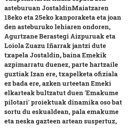
asteburuan JostaldinMaiatzaren
18eko eta 25eko kanporaketa eta joan
den asteburuko lehiaren ondoren,
Agurtzane Berastegi Aizpuruak eta
Loiola Zuazu Iñarrak jantzi dute
txapela Jostaldin, baina Emekik
azpimarratu duenez, parte hartzaile
guztiak Izan ere, txapelketa ofiziala
ez bada ere, azken urteetan Emeki
elkarteak bultzatut duen 'Emakume
pilotari' proiektuak dinamika oso bat
sortu du eskualdean, pala emakume
eta neska gazteen artean suspertuz,