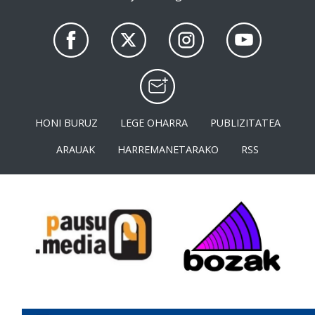
HONI BURUZ
LEGE OHARRA
PUBLIZITATEA
ARAUAK
HARREMANETARAKO
RSS