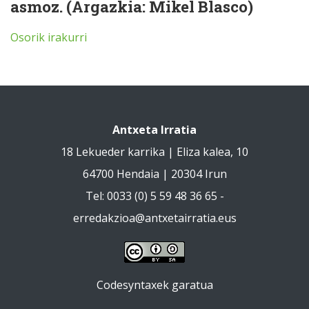
asmoz. (Argazkia: Mikel Blasco)
Osorik irakurri
Antxeta Irratia
18 Lekueder karrika | Eliza kalea, 10
64700 Hendaia | 20304 Irun
Tel: 0033 (0) 5 59 48 36 65 -
erredakzioa@antxetairratia.eus
Codesyntaxek garatua