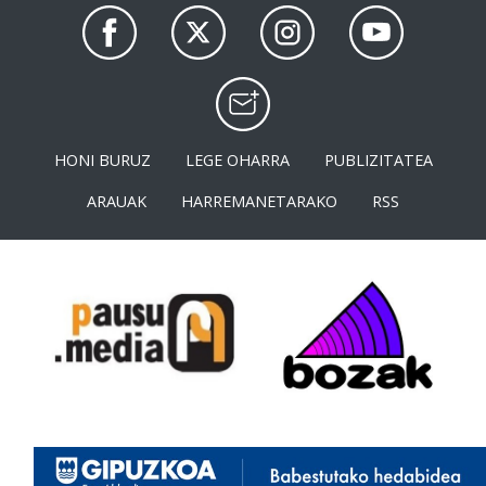
HONI BURUZ
LEGE OHARRA
PUBLIZITATEA
ARAUAK
HARREMANETARAKO
RSS