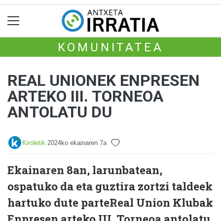
KOMUNITATEA
REAL UNIONEK ENPRESEN
ARTEKO III. TORNEOA
ANTOLATU DU
Kiroletik
2024ko ekainaren 7a
Ekainaren 8an, larunbatean,
ospatuko da eta guztira zortzi taldeek
hartuko dute parteReal Union Klubak
Enpresen arteko III. Torneoa antolatu