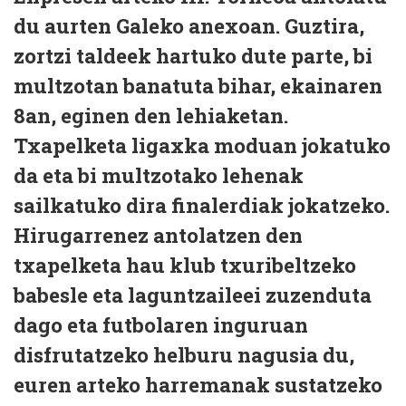
du aurten Galeko anexoan. Guztira,
zortzi taldeek hartuko dute parte, bi
multzotan banatuta bihar, ekainaren
8an, eginen den lehiaketan.
Txapelketa ligaxka moduan jokatuko
da eta bi multzotako lehenak
sailkatuko dira finalerdiak jokatzeko.
Hirugarrenez antolatzen den
txapelketa hau klub txuribeltzeko
babesle eta laguntzaileei zuzenduta
dago eta futbolaren inguruan
disfrutatzeko helburu nagusia du,
euren arteko harremanak sustatzeko