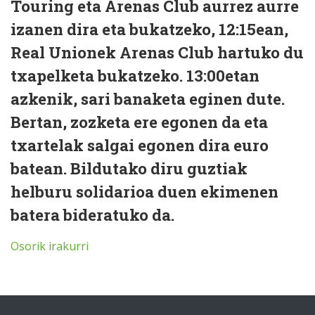
Touring eta Arenas Club aurrez aurre
izanen dira eta bukatzeko, 12:15ean,
Real Unionek Arenas Club hartuko du
txapelketa bukatzeko. 13:00etan
azkenik, sari banaketa eginen dute.
Bertan, zozketa ere egonen da eta
txartelak salgai egonen dira euro
batean. Bildutako diru guztiak
helburu solidarioa duen ekimenen
batera bideratuko da.
Osorik irakurri