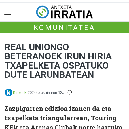
KOMUNITATEA
REAL UNIONGO
BETERANOEK IRUN HIRIA
TXAPELKETA OSPATUKO
DUTE LARUNBATEAN
Kiroletik
2024ko ekainaren 12a
Zazpigarren edizioa izanen da eta
txapelketa triangularrean, Touring
KEk eta Arenas Clubak parte hartuko