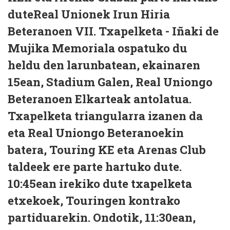
duteReal Unionek Irun Hiria
Beteranoen VII. Txapelketa - Iñaki de
Mujika Memoriala ospatuko du
heldu den larunbatean, ekainaren
15ean, Stadium Galen, Real Uniongo
Beteranoen Elkarteak antolatua.
Txapelketa triangularra izanen da
eta Real Uniongo Beteranoekin
batera, Touring KE eta Arenas Club
taldeek ere parte hartuko dute.
10:45ean irekiko dute txapelketa
etxekoek, Touringen kontrako
partiduarekin. Ondotik, 11:30ean,