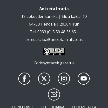
Antxeta Irratia
18 Lekueder karrika | Eliza kalea, 10
64700 Hendaia | 20304 Irun
Tel: 0033 (0) 5 59 48 36 65 -
erredakzioa@antxetairratia.eus
Codesyntaxek garatua
HONI BURUZ
LEGE OHARRA
PUBLIZITATEA