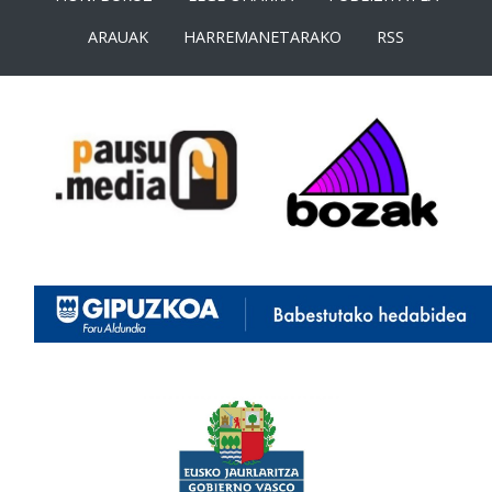
ARAUAK
HARREMANETARAKO
RSS
<