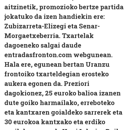
aitzinetik, promozioko bertze partida
jokatuko da izen handiekin ere:
Zubizarreta-Elizegi eta Senar-
Morgaetxeberria. Txartelak
dagoeneko salgai daude
entradasfronton.com webgunean.
Hala ere, egunean bertan Uranzu
frontoiko txarteldegian erosteko
aukera egonen da. Preziori
dagokionez, 25 euroko balioa izanen
dute goiko harmailako, erreboteko
eta kantxaren goialdeko sarrerek eta
30 eurokoa kantxako eta erdiko