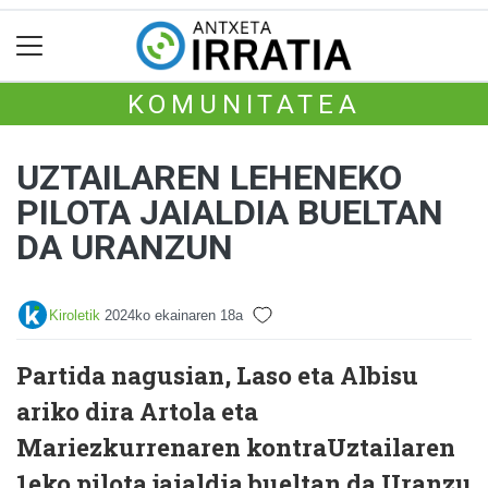
KOMUNITATEA
UZTAILAREN LEHENEKO
PILOTA JAIALDIA BUELTAN
DA URANZUN
Kiroletik
2024ko ekainaren 18a
Partida nagusian, Laso eta Albisu
ariko dira Artola eta
Mariezkurrenaren kontraUztailaren
1eko pilota jaialdia bueltan da Uranzu