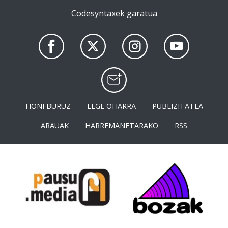
Codesyntaxek garatua
HONI BURUZ
LEGE OHARRA
PUBLIZITATEA
ARAUAK
HARREMANETARAKO
RSS