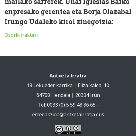
mailako sarrerek. Unai Iglesias Baiko
enpresako gerentea eta Borja Olazabal
Irungo Udaleko kirol zinegotzia:
Osorik irakurri
Antxeta Irratia
18 Lekueder karrika | Eliza kalea, 10
64700 Hendaia | 20304 Irun
Tel: 0033 (0) 5 59 48 36 65 -
erredakzioa@antxetairratia.eus