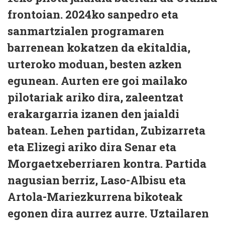
frontoian. 2024ko sanpedro eta
sanmartzialen programaren
barrenean kokatzen da ekitaldia,
urteroko moduan, besten azken
egunean. Aurten ere goi mailako
pilotariak ariko dira, zaleentzat
erakargarria izanen den jaialdi
batean. Lehen partidan, Zubizarreta
eta Elizegi ariko dira Senar eta
Morgaetxeberriaren kontra. Partida
nagusian berriz, Laso-Albisu eta
Artola-Mariezkurrena bikoteak
egonen dira aurrez aurre. Uztailaren