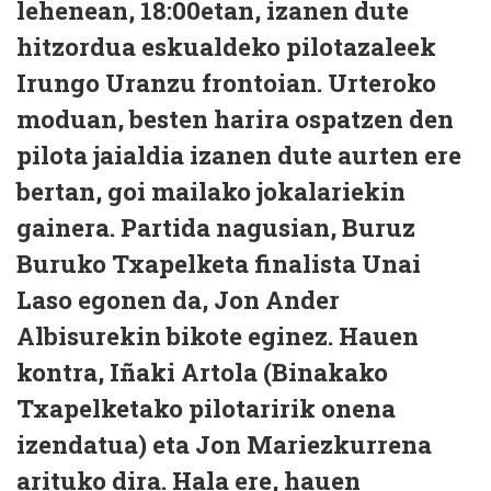
lehenean, 18:00etan, izanen dute
hitzordua eskualdeko pilotazaleek
Irungo Uranzu frontoian. Urteroko
moduan, besten harira ospatzen den
pilota jaialdia izanen dute aurten ere
bertan, goi mailako jokalariekin
gainera. Partida nagusian, Buruz
Buruko Txapelketa finalista Unai
Laso egonen da, Jon Ander
Albisurekin bikote eginez. Hauen
kontra, Iñaki Artola (Binakako
Txapelketako pilotaririk onena
izendatua) eta Jon Mariezkurrena
arituko dira. Hala ere, hauen