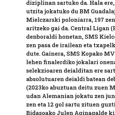
diziplinan sartuko da. Hala ere
utzita jokatuko du BM Guadalaja
Mielczarski poloniarra, 197 zen
aritzeko gai da. Central Ligan 
denboraldi honetan, SMS Kielce
zen pasa de irailean eta txapel
dute. Gainera, SMS Kopako MVPa
lehen finalerdiko jokalari onen
selekzioaren deialditan ere sart
absolutuaren deialdi batean de
(2023ko abuztuan deitu zuen M
udan Alemanian jokatu zen ju
zen eta 12 gol sartu zituen guzt
Bidasoako Julen Aginagalde ki