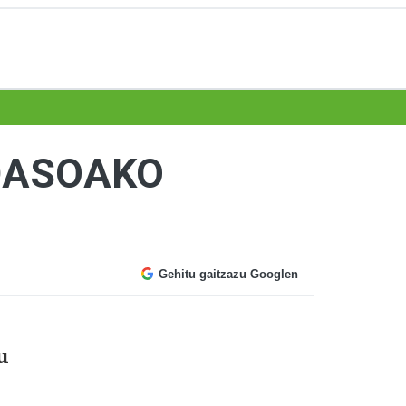
IDASOAKO
Gehitu gaitzazu Googlen
u