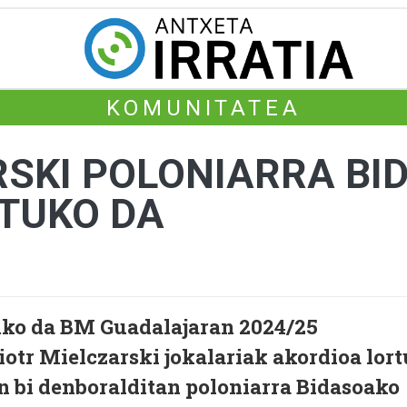
KOMUNITATEA
RSKI POLONIARRA B
RTUKO DA
ariko da BM Guadalajaran 2024/25
otr Mielczarski jokalariak akordioa lort
en bi denboralditan poloniarra Bidasoako