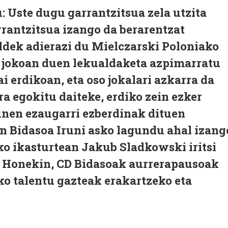
u: Uste dugu garrantzitsua zela utzita
rrantzitsua izango da berarentzat
ldek adierazi du Mielczarski Poloniako
a jokoan duen lekualdaketa azpimarratu
ai erdikoan, eta oso jokalari azkarra da
ra egokitu daiteke, erdiko zein ezker
unen ezaugarri ezberdinak dituen
an Bidasoa Iruni asko lagundu ahal izang
eko ikasturtean Jakub Sladkowski iritsi
i. Honekin, CD Bidasoak aurrerapausoak
ko talentu gazteak erakartzeko eta