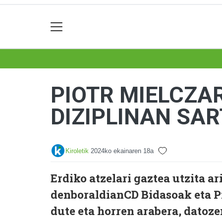
PIOTR MIELCZA
DIZIPLINAN SA
Kiroletik
2024ko ekainaren 18a
Erdiko atzelari gaztea utzita 
denboraldianCD Bidasoak eta Pi
dute eta horren arabera, datoz