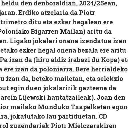
, heldu den denboraldian, 2024/25ean,
ran. Erdiko atzelaria da Piotr
trimetro ditu eta ezker hegalean ere
(Poloniako Bigarren Mailan) aritu da
n. Ligako jokalari onena izendatua izan
ketako ezker hegal onena bezala ere aritu
 izan da (hiru aldiz irabazi du Kopa) et
a ere izan da poloniarra. Bere herrialdeko
u izan da, beteko mailetan, eta selekzio
but egin duen jokalaririk gazteena da
arcin Lijewski hautatzaileak). Joan den
nior mailako Munduko Txapelketan egon
ira, jokatutako lau partiduetan. CD
rol zuzendariak Piotr Mielczarskiren