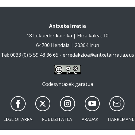
Antxeta Irratia
18 Lekueder karrika | Eliza kalea, 10
64700 Hendaia | 20304 Irun
Tel: 0033 (0) 5 59 48 36 65 -
erredakzioa@antxetairratia.eus
Codesyntaxek garatua
LEGE OHARRA
PUBLIZITATEA
ARAUAK
HARREMANE