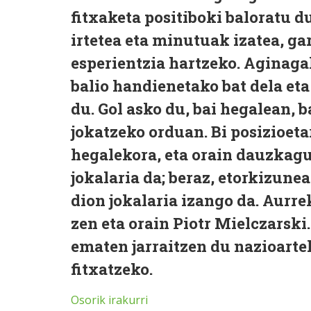
fitxaketa positiboki baloratu d
irtetea eta minutuak izatea, ga
esperientzia hartzeko. Aginaga
balio handienetako bat dela et
du. Gol asko du, bai hegalean, b
jokatzeko orduan. Bi posizioeta
hegalekora, eta orain dauzkag
jokalaria da; beraz, etorkizune
dion jokalaria izango da. Aurr
zen eta orain Piotr Mielczarsk
ematen jarraitzen du nazioarte
fitxatzeko.
Osorik irakurri