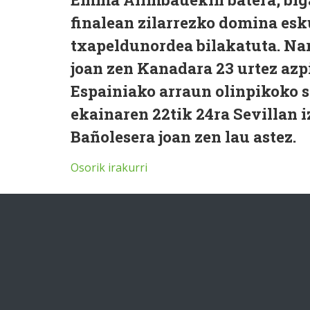
finalean zilarrezko domina es
txapeldunordea bilakatuta. Na
joan zen Kanadara 23 urtez az
Espainiako arraun olinpikoko s
ekainaren 22tik 24ra Sevillan i
Bañolesera joan zen lau astez.
Osorik irakurri