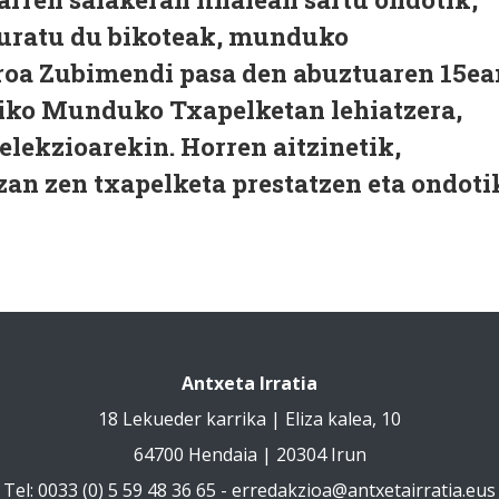
kuratu du bikoteak, munduko
roa Zubimendi pasa den abuztuaren 15ea
piko Munduko Txapelketan lehiatzera,
elekzioarekin. Horren aitzinetik,
zan zen txapelketa prestatzen eta ondoti
Antxeta Irratia
18 Lekueder karrika | Eliza kalea, 10
64700 Hendaia | 20304 Irun
Tel: 0033 (0) 5 59 48 36 65 -
erredakzioa@antxetairratia.eus