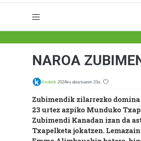
NAROA ZUBIME
Kiroletik
2024ko abuztuaren 23a
Zubimendik zilarrezko domina
23 urtez azpiko Munduko Txap
Zubimendi Kanadan izan da as
Txapelketa jokatzen. Lemazain
Emma Alimbauekin batera, biga