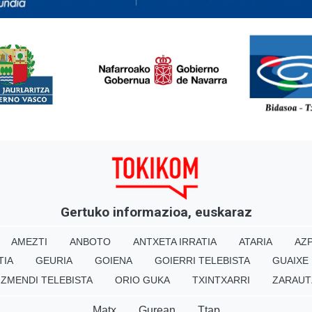
<
Gertuko informazioa, euskaraz
AMEZTI
ANBOTO
ANTXETA IRRATIA
ATARIA
AZP
TIA
GEURIA
GOIENA
GOIERRI TELEBISTA
GUAIXE
IZMENDI TELEBISTA
ORIO GUKA
TXINTXARRI
ZARAUT
Matx
Gurean
Ttap