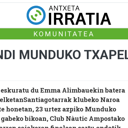
KOMUNITATEA
NDI MUNDUKO TXAPE
 eskuratu du Emma Alimbauekin batera
elketanSantiagotarrak klubeko Naroa
te honetan, 23 urtez azpiko Munduko
 gabeko bikoan, Club Nàutic Ampostako
rren saiakeran finalean sartu ondotik,