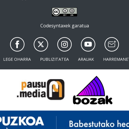
Codesyntaxek garatua
LEGE OHARRA
PUBLIZITATEA
ARAUAK
HARREMANE