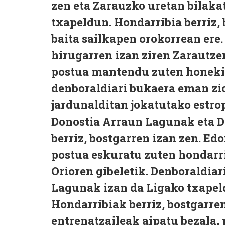
zen eta Zarauzko uretan bilak
txapeldun. Hondarribia berriz,
baita sailkapen orokorrean ere.
hirugarren izan ziren Zarautze
postua mantendu zuten honekin
denboraldiari bukaera eman zi
jardunalditan jokatutako estro
Donostia Arraun Lagunak eta Do
berriz, bostgarren izan zen. Ed
postua eskuratu zuten hondarr
Orioren gibeletik. Denboraldia
Lagunak izan da Ligako txapeld
Hondarribiak berriz, bostgarren
entrenatzaileak aipatu bezala,