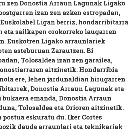
atu zen Donostia Arraun Lagunak Ligako
 bostgarren izan zen azken estropadan,
 Euskolabel Ligan berriz, hondarribitarr
n eta sailkapen orokorreko laugarren
. Euskotren Ligako arraunlariek
oten asteburuan Zarautzen. Bi
padan, Tolosaldea izan zen garailea,
nostiarraren aitzinetik. Hondarribia
onola ere, lehen jardunaldian hirugarren
ibitarrek, Donostia Arraun Lagunak eta
ri bukaera emanda, Donostia Arraun
una, Tolosaldea eta Orioren aitzinetik.
 postua eskuratu du. Iker Cortes
 pozik daude arraunlari eta teknikariak