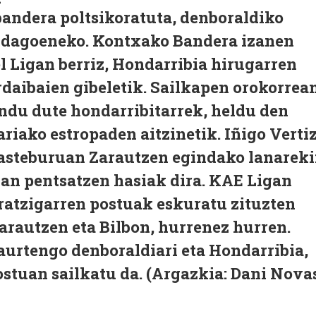
bandera poltsikoratuta, denboraldiko
e dagoeneko. Kontxako Bandera izanen
el Ligan berriz, Hondarribia hirugarren
rdaibaien gibeletik. Sailkapen orokorrea
ndu dute hondarribitarrek, heldu den
riako estropaden aitzinetik. Iñigo Verti
 asteburuan Zarautzen egindako lanarek
an pentsatzen hasiak dira. KAE Ligan
ratzigarren postuak eskuratu zituzten
arautzen eta Bilbon, hurrenez hurren.
urtengo denboraldiari eta Hondarribia,
ostuan sailkatu da. (Argazkia: Dani Nova