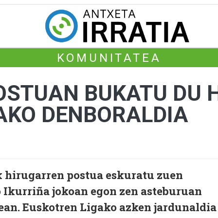
KOMUNITATEA
OSTUAN BUKATU DU 
AKO DENBORALDIA
k hirugarren postua eskuratu zuen
Ikurriña jokoan egon zen asteburuan
ean. Euskotren Ligako azken jardunaldia