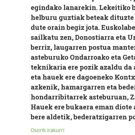
egindako lanarekin. Lekeitiko 
helburu guztiak beteak dituzt
dute orain begiz jota. Euskolab
sailkatu zen, Donostiarra eta U
berriz, laugarren postua mante
asteburuko Ondarroako eta Geta
teknikaria ere pozik azaldu da
eta hauek ere dagoeneko Kontx
azkenik, hamargarren eta bede
hondarribitarrek asteburuan, Z
Hauek ere bukaera eman diote a
bere aldetik, bederatzigarren p
Osorik irakurri