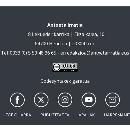
Antxeta Irratia
18 Lekueder karrika | Eliza kalea, 10
64700 Hendaia | 20304 Irun
Tel: 0033 (0) 5 59 48 36 65 -
erredakzioa@antxetairratia.eus
Codesyntaxek garatua
LEGE OHARRA
PUBLIZITATEA
ARAUAK
HARREMANE