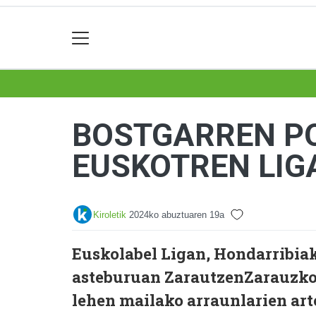
BOSTGARREN P
EUSKOTREN LIG
Kiroletik
2024ko abuztuaren 19a
Euskolabel Ligan, Hondarribia
asteburuan ZarautzenZarauzko 
lehen mailako arraunlarien art