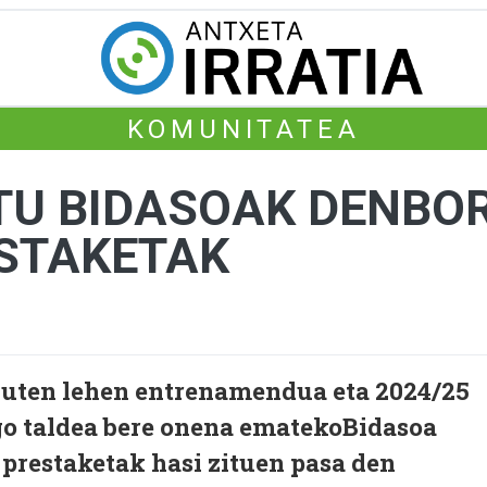
KOMUNITATEA
ITU BIDASOAK DENBO
STAKETAK
zuten lehen entrenamendua eta 2024/25
go taldea bere onena ematekoBidasoa
prestaketak hasi zituen pasa den