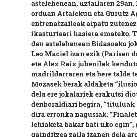
astelehenean, uztailaren 29an
orduan Artalekun eta Gurutz A
entrenatzaileak aipatu zutenez,
ikasturteari hasiera emateko. 
den astelehenean Bidasoako jok
Leo Maciel izan ezik (Parisen d
eta Alex Raix jubenilak kendut
madrildarraren eta bere talde t
Mozasek berak aldaketa “ilusioz
dela ere jokalariek erakutsi di
denboraldiari begira, “tituluak 
dira erronka nagusiak. “Finale
lehiaketa bakar bati uko egin”,
gainditzea zaila izanen dela ar