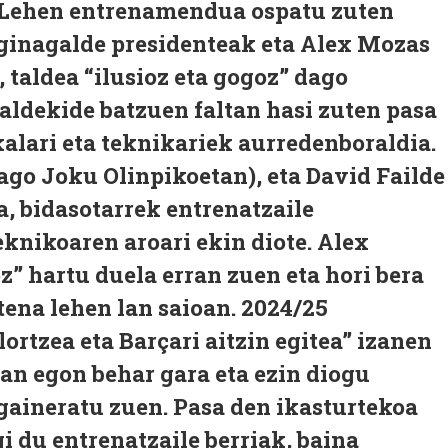
. Lehen entrenamendua ospatu zuten
ginagalde presidenteak eta Alex Mozas
 taldea “ilusioz eta gogoz” dago
Taldekide batzuen faltan hasi zuten pasa
alari eta teknikariek aurredenboraldia.
ago Joku Olinpikoetan), eta David Failde
a, bidasotarrek entrenatzaile
eknikoaren aroari ekin diote. Alex
” hartu duela erran zuen eta hori bera
otena lehen lan saioan. 2024/25
lortzea eta Barçari aitzin egitea” izanen
tan egon behar gara eta ezin diogu
 gaineratu zuen. Pasa den ikasturtekoa
gi du entrenatzaile berriak, baina