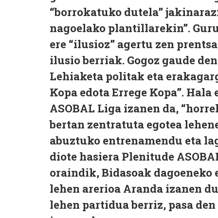
“borrokatuko dutela” jakinarazi
nagoelako plantillarekin”. Gur
ere “ilusioz” agertu zen prentsa
ilusio berriak. Gogoz gaude den
Lehiaketa politak eta erakagarg
Kopa edota Errege Kopa”. Hala 
ASOBAL Liga izanen da, “horrek
bertan zentratuta egotea lehen
abuztuko entrenamendu eta la
diote hasiera Plenitude ASOBA
oraindik, Bidasoak dagoeneko 
lehen arerioa Aranda izanen du
lehen partidua berriz, pasa de