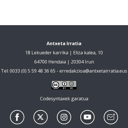
Antxeta Irratia
18 Lekueder karrika | Eliza kalea, 10
64700 Hendaia | 20304 Irun
Tel: 0033 (0) 5 59 48 36 65 -
erredakzioa@antxetairratia.eus
Codesyntaxek garatua