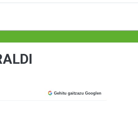
RALDI
Gehitu gaitzazu Googlen