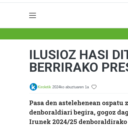
ILUSIOZ HASI D
BERRIRAKO PRE
Kiroletik
2024ko abuztuaren 1a
Pasa den astelehenean ospatu 
denboraldiari begira, gogoz da
Irunek 2024/25 denboraldirako 