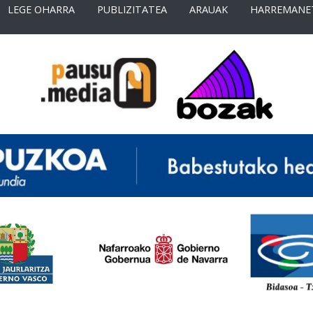
LEGE OHARRA
PUBLIZITATEA
ARAUAK
HARREMANE
<