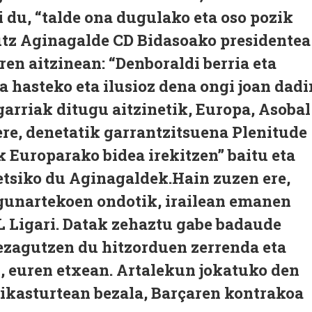
 du, “talde ona dugulako eta oso pozik
utz Aginagalde CD Bidasoako presidentea
ren aitzinean: “Denboraldi berria eta
a hasteko eta ilusioz dena ongi joan dadi
arriak ditugu aitzinetik, Europa, Asobal
ere, denetatik garrantzitsuena Plenitude
 Europarako bidea irekitzen” baitu eta
etsiko du Aginagaldek.Hain zuzen ere,
gunartekoen ondotik, irailean emanen
L Ligari. Datak zehaztu gabe badaude
ezagutzen du hitzorduen zerrenda eta
, euren etxean. Artalekun jokatuko den
n ikasturtean bezala, Barçaren kontrakoa