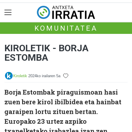
KOMUNITATEA
KIROLETIK - BORJA
ESTOMBA
Kiroletik
2024ko irailaren 5a
Borja Estombak piraguismoan hasi
zuen bere kirol ibilbidea eta hainbat
garaipen lortu zituen bertan.
Europako 23 urtez azpiko
txapelketako irabazlea izan zen