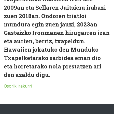
2009an eta Sellaren Jaitsiera irabazi
zuen 2018an. Ondoren triatloi
mundura egin zuen jauzi, 2023an
Gasteizko Ironmanen hirugarren izan
eta aurten, berriz, txapeldun.
Hawaiien jokatuko den Munduko
Txapelketarako sarbidea eman dio
eta horretarako nola prestatzen ari
den azaldu digu.
Osorik irakurri