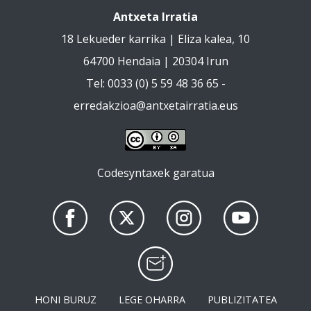
Antxeta Irratia
18 Lekueder karrika | Eliza kalea, 10
64700 Hendaia | 20304 Irun
Tel: 0033 (0) 5 59 48 36 65 -
erredakzioa@antxetairratia.eus
Codesyntaxek garatua
HONI BURUZ
LEGE OHARRA
PUBLIZITATEA