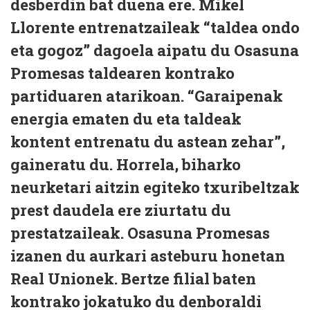
desberdin bat duena ere. Mikel
Llorente entrenatzaileak “taldea ondo
eta gogoz” dagoela aipatu du Osasuna
Promesas taldearen kontrako
partiduaren atarikoan. “Garaipenak
energia ematen du eta taldeak
kontent entrenatu du astean zehar”,
gaineratu du. Horrela, biharko
neurketari aitzin egiteko txuribeltzak
prest daudela ere ziurtatu du
prestatzaileak. Osasuna Promesas
izanen du aurkari asteburu honetan
Real Unionek. Bertze filial baten
kontrako jokatuko du denboraldi