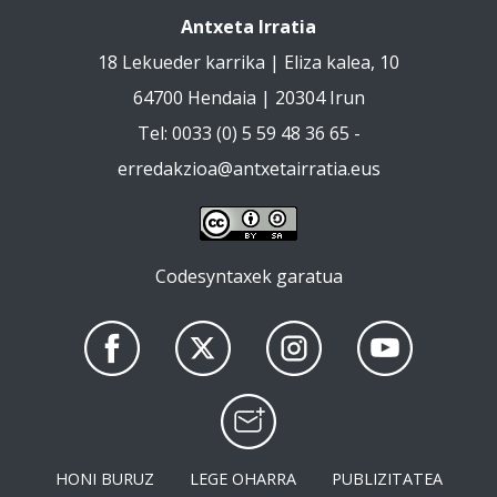
Antxeta Irratia
18 Lekueder karrika | Eliza kalea, 10
64700 Hendaia | 20304 Irun
Tel: 0033 (0) 5 59 48 36 65 -
erredakzioa@antxetairratia.eus
Codesyntaxek garatua
HONI BURUZ
LEGE OHARRA
PUBLIZITATEA