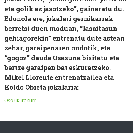
eta golik ez jasotzeko”, gaineratu du.
Edonola ere, jokalari gernikarrak
berretsi duen moduan, “lasaitasun
gehiagorekin” entrenatu dute astean
zehar, garaipenaren ondotik, eta
“gogoz” daude Osasuna bisitatu eta
bertze garaipen bat eskuratzeko.
Mikel Llorente entrenatzailea eta
Koldo Obieta jokalaria:
Osorik irakurri