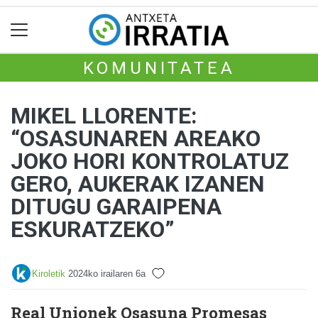
KOMUNITATEA
MIKEL LLORENTE:
“OSASUNAREN AREAKO
JOKO HORI KONTROLATUZ
GERO, AUKERAK IZANEN
DITUGU GARAIPENA
ESKURATZEKO”
Kiroletik
2024ko irailaren 6a
Real Unionek Osasuna Promesas