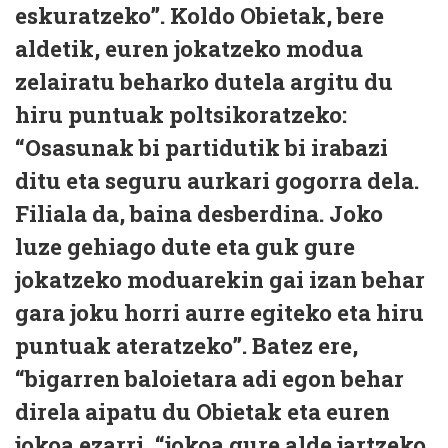
eskuratzeko”. Koldo Obietak, bere
aldetik, euren jokatzeko modua
zelairatu beharko dutela argitu du
hiru puntuak poltsikoratzeko:
“Osasunak bi partidutik bi irabazi
ditu eta seguru aurkari gogorra dela.
Filiala da, baina desberdina. Joko
luze gehiago dute eta guk gure
jokatzeko moduarekin gai izan behar
gara joku horri aurre egiteko eta hiru
puntuak ateratzeko”. Batez ere,
“bigarren baloietara adi egon behar
direla aipatu du Obietak eta euren
jokoa ezarri, “jokoa gure alde jartzeko