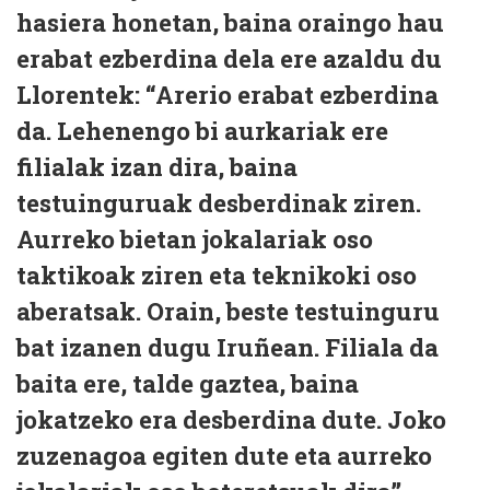
hasiera honetan, baina oraingo hau
erabat ezberdina dela ere azaldu du
Llorentek: “Arerio erabat ezberdina
da. Lehenengo bi aurkariak ere
filialak izan dira, baina
testuinguruak desberdinak ziren.
Aurreko bietan jokalariak oso
taktikoak ziren eta teknikoki oso
aberatsak. Orain, beste testuinguru
bat izanen dugu Iruñean. Filiala da
baita ere, talde gaztea, baina
jokatzeko era desberdina dute. Joko
zuzenagoa egiten dute eta aurreko