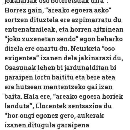
jokalariak oso boteretsuak dira”.
Horrez gain, “areako egoera asko”
sortzen dituztela ere azpimarratu du
entrenatzaileak, eta horren aitzinean
“joko zuzenetan sendo” egon beharko
direla ere onartu du. Neurketa “oso
exigentea” izanen dela jakinarazi du,
Osasunak lehen bi jardunalditan bi
garaipen lortu baititu eta bere atea
ere hutsean mantentzeko gai izan
baita. Hala ere, “areako egoera horiek
landuta”, Llorentek sentsazioa du
“hor ongi egonez gero, aukerak
izanen ditugula garaipena