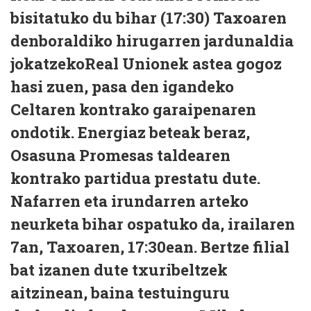
bisitatuko du bihar (17:30) Taxoaren
denboraldiko hirugarren jardunaldia
jokatzekoReal Unionek astea gogoz
hasi zuen, pasa den igandeko
Celtaren kontrako garaipenaren
ondotik. Energiaz beteak beraz,
Osasuna Promesas taldearen
kontrako partidua prestatu dute.
Nafarren eta irundarren arteko
neurketa bihar ospatuko da, irailaren
7an, Taxoaren, 17:30ean. Bertze filial
bat izanen dute txuribeltzek
aitzinean, baina testuinguru