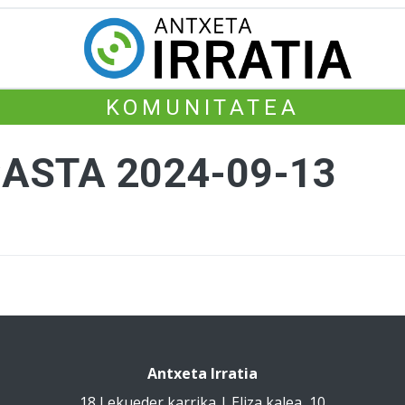
KOMUNITATEA
CASTA 2024-09-13
Antxeta Irratia
18 Lekueder karrika | Eliza kalea, 10