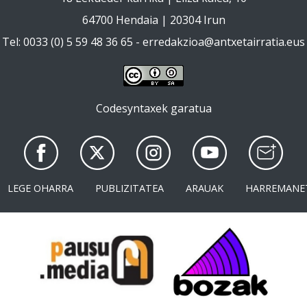
64700 Hendaia | 20304 Irun
Tel: 0033 (0) 5 59 48 36 65 -
erredakzioa@antxetairratia.eus
Codesyntaxek garatua
LEGE OHARRA
PUBLIZITATEA
ARAUAK
HARREMANE