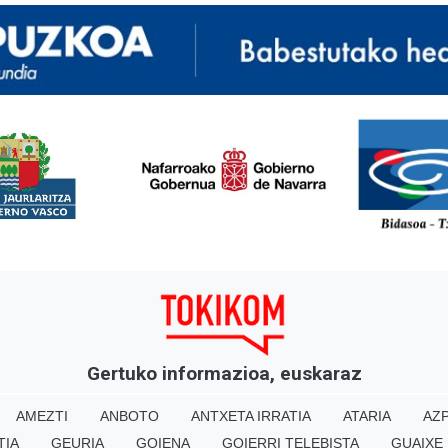
<
Gertuko informazioa, euskaraz
AMEZTI
ANBOTO
ANTXETA IRRATIA
ATARIA
AZP
TIA
GEURIA
GOIENA
GOIERRI TELEBISTA
GUAIXE