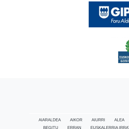
AIARALDEA
AIKOR
AIURRI
ALEA
BEGITU
ERRAN
EUSKALERRIA IRRA