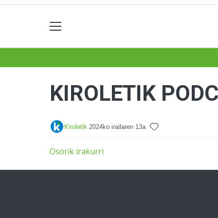
KIROLETIK POD
Kiroletik
2024ko irailaren 13a
Osorik irakurri