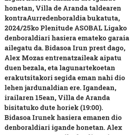
honetan, Villa de Aranda taldearen
kontraAurredenboraldia bukatuta,
2024/25ko Plenitude ASOBAL Ligako
denboraldiari hasiera emateko garaia
ailegatu da. Bidasoa Irun prest dago,
Alex Mozas entrenatzaileak aipatu
duen bezala, eta lagunartekoetan
erakutsitakori segida eman nahi dio
lehen jardunaldian ere. Igandean,
irailaren 15ean, Villa de Aranda
bisitatuko dute horiek (19:00).
Bidasoa Irunek hasiera emanen dio
denboraldiari igande honetan. Alex