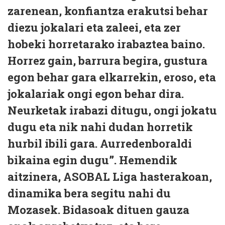
zarenean, konfiantza erakutsi behar
diezu jokalari eta zaleei, eta zer
hobeki horretarako irabaztea baino.
Horrez gain, barrura begira, gustura
egon behar gara elkarrekin, eroso, eta
jokalariak ongi egon behar dira.
Neurketak irabazi ditugu, ongi jokatu
dugu eta nik nahi dudan horretik
hurbil ibili gara. Aurredenboraldi
bikaina egin dugu”. Hemendik
aitzinera, ASOBAL Liga hasterakoan,
dinamika bera segitu nahi du
Mozasek. Bidasoak dituen gauza