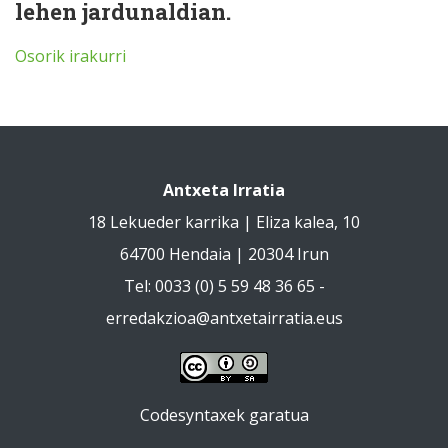
lehen jardunaldian.
Osorik irakurri
Antxeta Irratia
18 Lekueder karrika | Eliza kalea, 10
64700 Hendaia | 20304 Irun
Tel: 0033 (0) 5 59 48 36 65 -
erredakzioa@antxetairratia.eus
Codesyntaxek garatua