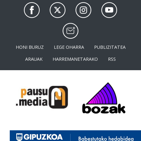
HONI BURUZ
LEGE OHARRA
PUBLIZITATEA
ARAUAK
HARREMANETARAKO
RSS