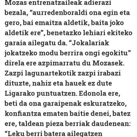
Mozas entrenatzaileak adierazi
bezala, “aurredenboraldi ona egin eta
gero, bai emaitza aldetik, baita joko
aldetik ere”, benetazko lehiari ekiteko
garaia ailegatu da. “Jokalariak
jokatzeko modu berrira ongi egokitu”
direla ere azpimarratu du Mozasek.
Zazpi lagunartekotik zazpi irabazi
dituzte, nahiz eta hauek ez dute
Ligarako puntuatzen. Edonola ere,
beti da ona garaipenak eskuratzeko,
konfiantza ematen baitie denei, batez
ere, taldean pieza berriak daudenean:
“Leku berri batera ailegatzen