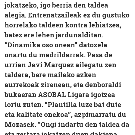
jokatzeko, igo berria den taldea
alegia. Entrenatzaileak ez du gustuko
horrelako taldeen kontra lehiatzea,
batez ere lehen jardunalditan.
“Dinamika oso onean” datozela
onartu du madrildarrak. Pasa de
urrian Javi Marquez ailegatu zen
taldera, bere mailako azken
aurrekoak zirenean, eta denboraldi
bukaeran ASOBAL Ligara igotzea
lortu zuten. “Plantilla luze bat dute
eta kalitate onekoa”, azpimarratu du
Mozasek. “Ongi indartu den taldea da
eta zertara jokatzen duen dakiena.