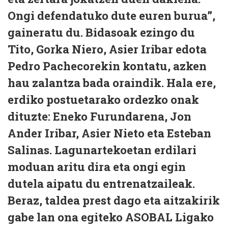
Ongi defendatuko dute euren burua”,
gaineratu du. Bidasoak ezingo du
Tito, Gorka Niero, Asier Iribar edota
Pedro Pachecorekin kontatu, azken
hau zalantza bada oraindik. Hala ere,
erdiko postuetarako ordezko onak
dituzte: Eneko Furundarena, Jon
Ander Iribar, Asier Nieto eta Esteban
Salinas. Lagunartekoetan erdilari
moduan aritu dira eta ongi egin
dutela aipatu du entrenatzaileak.
Beraz, taldea prest dago eta aitzakirik
gabe lan ona egiteko ASOBAL Ligako