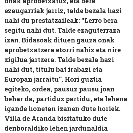
onak aprobetxatuz, eta bere
ezaugarriak jarriz, talde bezala hazi
nahi du prestatzaileak: “Lerro bera
segitu nahi dut. Talde ezaguterraza
izan. Bidasoak dituen gauza onak
aprobetxatzera etorri nahiz eta nire
zigilua jartzera. Talde bezala hazi
nahi dut, titulu bat irabazi eta
Europan jarraitu”. Hori guztia
egiteko, ordea, pausuz pausu joan
behar da, partiduz partidu, eta lehena
igande honetan izanen dute horiek.
Villa de Aranda bisitatuko dute
denboraldiko lehen jardunaldia