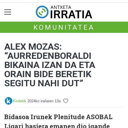
KOMUNITATEA
ALEX MOZAS:
“AURREDENBORALDI
BIKAINA IZAN DA ETA
ORAIN BIDE BERETIK
SEGITU NAHI DUT”
Kiroletik
2024ko irailaren 13a
Bidasoa Irunek Plenitude ASOBAL
Ligari hasiera emanen dio igande