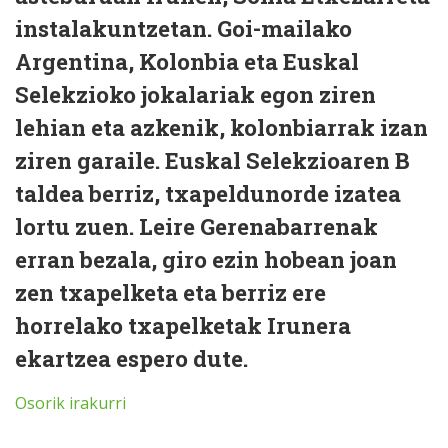
instalakuntzetan. Goi-mailako
Argentina, Kolonbia eta Euskal
Selekzioko jokalariak egon ziren
lehian eta azkenik, kolonbiarrak izan
ziren garaile. Euskal Selekzioaren B
taldea berriz, txapeldunorde izatea
lortu zuen. Leire Gerenabarrenak
erran bezala, giro ezin hobean joan
zen txapelketa eta berriz ere
horrelako txapelketak Irunera
ekartzea espero dute.
Osorik irakurri