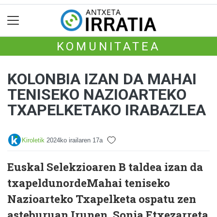
KOMUNITATEA
KOLONBIA IZAN DA MAHAI
TENISEKO NAZIOARTEKO
TXAPELKETAKO IRABAZLEA
Kiroletik
2024ko irailaren 17a
Euskal Selekzioaren B taldea izan da
txapeldunordeMahai teniseko
Nazioarteko Txapelketa ospatu zen
asteburuan Irunen, Sonia Etxezarreta