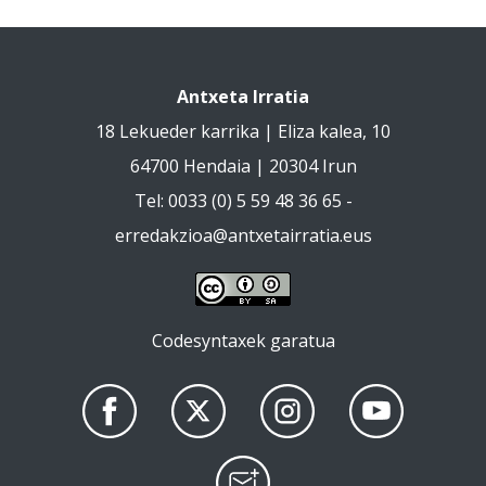
Antxeta Irratia
18 Lekueder karrika | Eliza kalea, 10
64700 Hendaia | 20304 Irun
Tel: 0033 (0) 5 59 48 36 65 -
erredakzioa@antxetairratia.eus
Codesyntaxek garatua