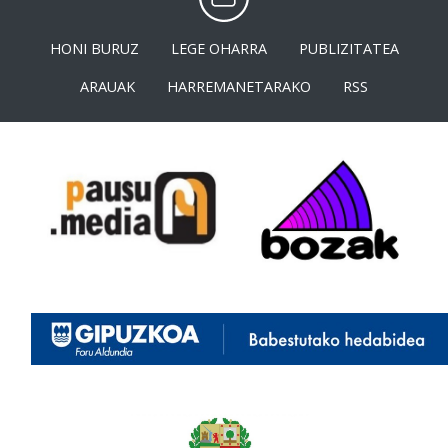
HONI BURUZ
LEGE OHARRA
PUBLIZITATEA
ARAUAK
HARREMANETARAKO
RSS