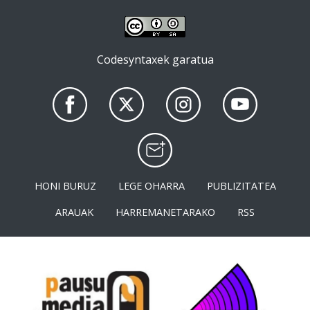
Codesyntaxek garatua
HONI BURUZ
LEGE OHARRA
PUBLIZITATEA
ARAUAK
HARREMANETARAKO
RSS