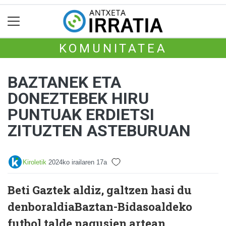
KOMUNITATEA
BAZTANEK ETA
DONEZTEBEK HIRU
PUNTUAK ERDIETSI
ZITUZTEN ASTEBURUAN
Kiroletik
2024ko irailaren 17a
Beti Gaztek aldiz, galtzen hasi du
denboraldiaBaztan-Bidasoaldeko
futbol talde nagusien artean,