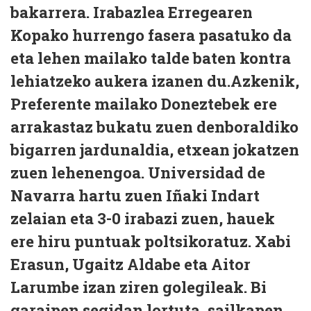
bakarrera. Irabazlea Erregearen
Kopako hurrengo fasera pasatuko da
eta lehen mailako talde baten kontra
lehiatzeko aukera izanen du.Azkenik,
Preferente mailako Doneztebek ere
arrakastaz bukatu zuen denboraldiko
bigarren jardunaldia, etxean jokatzen
zuen lehenengoa. Universidad de
Navarra hartu zuen Iñaki Indart
zelaian eta 3-0 irabazi zuen, hauek
ere hiru puntuak poltsikoratuz. Xabi
Erasun, Ugaitz Aldabe eta Aitor
Larumbe izan ziren golegileak. Bi
garaipen segidan lortuta, sailkapen