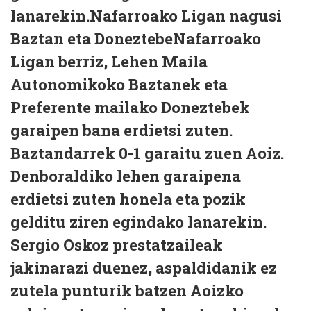
lanarekin.Nafarroako Ligan nagusi
Baztan eta DoneztebeNafarroako
Ligan berriz, Lehen Maila
Autonomikoko Baztanek eta
Preferente mailako Doneztebek
garaipen bana erdietsi zuten.
Baztandarrek 0-1 garaitu zuen Aoiz.
Denboraldiko lehen garaipena
erdietsi zuten honela eta pozik
gelditu ziren egindako lanarekin.
Sergio Oskoz prestatzaileak
jakinarazi duenez, aspaldidanik ez
zutela punturik batzen Aoizko