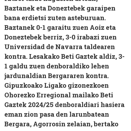
Baztanek eta Doneztebek garaipen
bana erdietsi zuten asteburuan.
Baztanek 0-1 garaitu zuen Aoiz eta
Doneztebek berriz, 3-0 irabazi zuen
Universidad de Navarra taldearen
kontra. Lesakako Beti Gaztek aldiz, 3-
1 galdu zuen denboraldiko lehen
jardunaldian Bergararen kontra.
Gipuzkoako Ligako gizonezkoen
Ohorezko Erregional mailako Beti
Gaztek 2024/25 denboraldiari hasiera
eman zion pasa den larunbatean
Bergara, Agorrosin zelaian, bertako