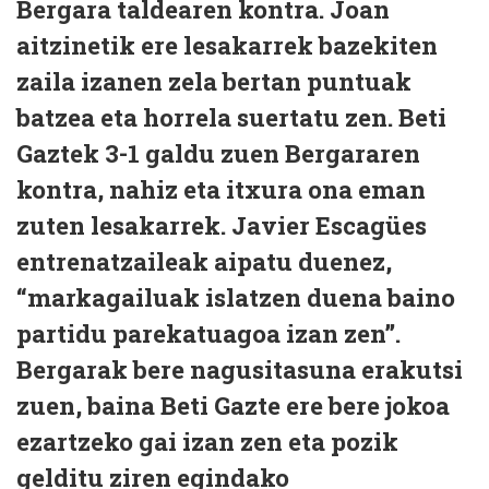
Bergara taldearen kontra. Joan
aitzinetik ere lesakarrek bazekiten
zaila izanen zela bertan puntuak
batzea eta horrela suertatu zen. Beti
Gaztek 3-1 galdu zuen Bergararen
kontra, nahiz eta itxura ona eman
zuten lesakarrek. Javier Escagües
entrenatzaileak aipatu duenez,
“markagailuak islatzen duena baino
partidu parekatuagoa izan zen”.
Bergarak bere nagusitasuna erakutsi
zuen, baina Beti Gazte ere bere jokoa
ezartzeko gai izan zen eta pozik
gelditu ziren egindako