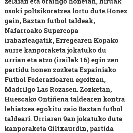
zelaian eta oraingo honetan, hiruak
osoki poltsikoratzea lortu dute.Honez
gain, Baztan futbol taldeak,
Nafarroako Supercopa
irabazteagatik, Erregearen Kopako
aurre kanporaketa jokatuko du
urrian eta atzo (irailak 16) egin zen
partidu honen zozketa Espainiako
Futbol Federazioaren egoitzan,
Madrilgo Las Rozasen. Zozketan,
Huescako Ontiñena taldearen kontra
lehiatzea egokitu zaio Baztan futbol
taldeari. Urriaren 9an jokatuko dute
kanporaketa Giltxaurdin, partida