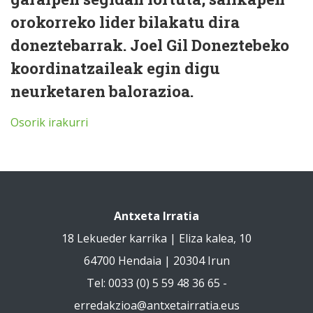
orokorreko lider bilakatu dira
doneztebarrak. Joel Gil Doneztebeko
koordinatzaileak egin digu
neurketaren balorazioa.
Osorik irakurri
Antxeta Irratia
18 Lekueder karrika | Eliza kalea, 10
64700 Hendaia | 20304 Irun
Tel: 0033 (0) 5 59 48 36 65 -
erredakzioa@antxetairratia.eus