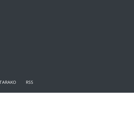
TARAKO
RSS