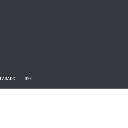
TARAKO
RSS