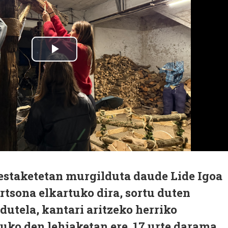
staketetan murgilduta daude Lide Igoa
ertsona elkartuko dira, sortu duten
dutela, kantari aritzeko herriko
tuko den lehiaketan ere. 17 urte darama