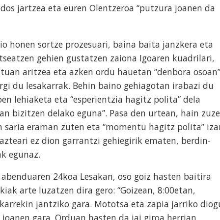
 ados jartzea eta euren Olentzeroa “putzura joanen da
io honen sortze prozesuari, baina baita janzkera eta
tseatzen gehien gustatzen zaiona Igoaren kuadrilari,
ntuan aritzea eta azken ordu hauetan “denbora osoan
rgi du lesakarrak. Behin baino gehiagotan irabazi du
en lehiaketa eta “esperientzia hagitz polita” dela
an bizitzen delako eguna”. Pasa den urtean, hain zuz
n saria eraman zuten eta “momentu hagitz polita” iza
bazteari ez dion garrantzi gehiegirik ematen, berdin-
ak egunaz.
 abenduaren 24koa Lesakan, oso goiz hasten baitira
ikiak arte luzatzen dira gero: “Goizean, 8:00etan,
karrekin jantziko gara. Mototsa eta zapia jarriko diog
a joanen gara. Orduan hasten da jai giroa herrian.