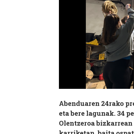
Abenduaren 24rako pre
eta bere lagunak. 34 p
Olentzeroa bizkarrean 
karriketan, baita ospa