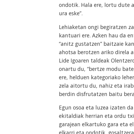
ondotik. Hala ere, lortu dute
ura eske”.
Lehiaketan ongi begiratzen za
kantuari ere. Azken hau da en
“anitz gustatzen” baitzaie ka
ahotsa berotzen ariko direla a
Lide Igoaren taldeak Olentzero
onartu du, “bertze modu bate
ere, helduen kategoriako lehe
zela aitortu du, nahiz eta ira
berdin disfrutatzen baitu ber
Egun osoa eta luzea izaten da
ekitaldiak herrian eta ordu tx
garajean elkartuko gara eta el
elkarri eta ondotik, gosaltzer