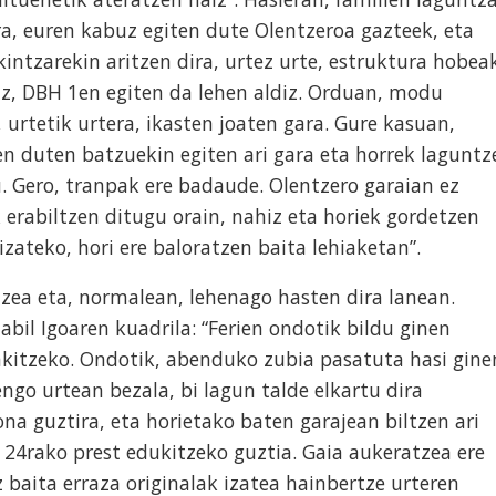
ra, euren kabuz egiten dute Olentzeroa gazteek, eta
intzarekin aritzen dira, urtez urte, estruktura hobea
uz, DBH 1en egiten da lehen aldiz. Orduan, modu
 urtetik urtera, ikasten joaten gara. Gure kasuan,
en duten batzuekin egiten ari gara eta horrek laguntz
. Gero, tranpak ere badaude. Olentzero garaian ez
 erabiltzen ditugu orain, nahiz eta horiek gordetzen
izateko, hori ere baloratzen baita lehiaketan”.
zea eta, normalean, lehenago hasten dira lanean.
abil Igoaren kuadrila: “Ferien ondotik bildu ginen
akitzeko. Ondotik, abenduko zubia pasatuta hasi gine
hengo urtean bezala, bi lagun talde elkartu dira
na guztira, eta horietako baten garajean biltzen ari
 24rako prest edukitzeko guztia. Gaia aukeratzea ere
 baita erraza originalak izatea hainbertze urteren