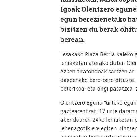
Igoak Olentzero egunek
egun berezienetako bat
bizitzen du berak ohit
berean.
Lesakako Plaza Berria kaleko 
lehiaketan aterako duten Olen
Azken tirafondoak sartzen ari 
dagoeneko bero-bero dituzte. 
beterikoa, eta ongi pasatzea 
Olentzero Eguna “urteko egun 
gaztearentzat. 17 urte daram
abenduaren 24ko lehiaketan pa
lehenagotik ere egiten nintze
lehiaketan bortz urte inguru n