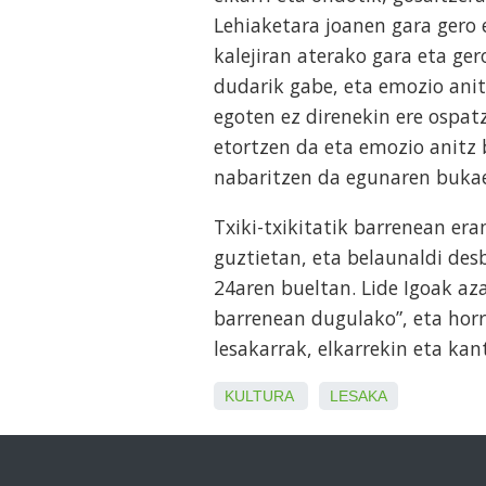
Lehiaketara joanen gara gero 
kalejiran aterako gara eta ger
dudarik gabe, eta emozio anit
egoten ez direnekin ere ospa
etortzen da eta emozio anitz b
nabaritzen da egunaren bukae
Txiki-txikitatik barrenean er
guztietan, eta belaunaldi des
24aren bueltan. Lide Igoak az
barrenean dugulako”, eta horre
lesakarrak, elkarrekin eta ka
KULTURA
LESAKA