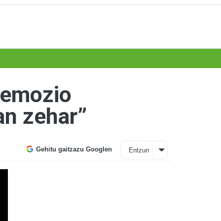
, emozio
an zehar”
Gehitu gaitzazu Googlen
Entzun