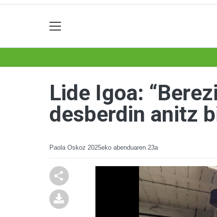
Lide Igoa: “Bere
desberdin anitz b
Paola Oskoz
2025eko abenduaren 23a