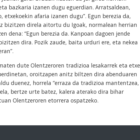
eta bazkaria izanen dugu eguerdian. Arratsaldean,
o, etxekoekin afaria izanen dugu”. Egun berezia da,
z bizitzen direla aitortu du Igoak, normalean herrian
tzen dena: “Egun berezia da. Kanpoan dagoen jende
izitzen dira. Pozik zaude, baita urduri ere, eta nekea
ran”.
amaten dute Olentzeroren tradizioa lesakarrek eta etxe
berdinetan, oroitzapen anitz biltzen dira abenduaren
aldu duenez, horrela “erraza da tradizioa mantentzea,
la, bertze urte batez, kalera aterako dira bihar
ntuan Olentzeroren etorrera ospatzeko.