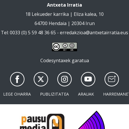
Antxeta Irratia
18 Lekueder karrika | Eliza kalea, 10
64700 Hendaia | 20304 Irun
Tel: 0033 (0) 5 59 48 36 65 -
erredakzioa@antxetairratia.eus
Codesyntaxek garatua
LEGE OHARRA
PUBLIZITATEA
ARAUAK
HARREMANE