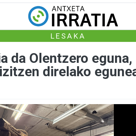
LESAKA
zia da Olentzero eguna
izitzen direlako egune