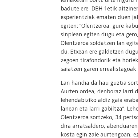
badute ere, DBH 1etik aitzine
esperientziak ematen duen jak
egiten: “Olentzeroa, gure kab
sinplean egiten dugu eta gero,
Olentzeroa soldatzen lan egit
du. Etxean ere galdetzen dugu
zegoen tirafondorik eta horiek
saiatzen garen errealistagoak 
Lan handia da hau guztia sort
Aurten ordea, denboraz larri d
lehendabiziko aldiz gaia erab
lanean eta larri gabiltza”. Le
Olentzeroa sortzeko, 34 pertso
dira arratsaldero, abenduaren
kosta egin zaie aurtengoan, ez