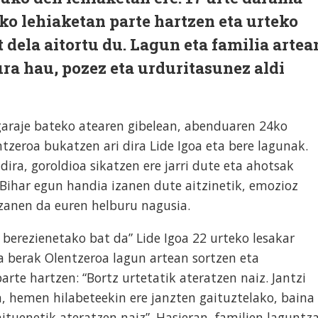
o lehiaketan parte hartzen eta urteko
 dela aitortu du. Lagun eta familia artea
ura hau, pozez eta urduritasunez aldi
garaje bateko atearen gibelean, abenduaren 24ko
tzeroa bukatzen ari dira Lide Igoa eta bere lagunak.
dira, goroldioa sikatzen ere jarri dute eta ahotsak
Bihar egun handia izanen dute aitzinetik, emozioz
izanen da euren helburu nagusia.
berezienetako bat da” Lide Igoa 22 urteko lesakar
a berak Olentzeroa lagun artean sortzen eta
rte hartzen: “Bortz urtetatik ateratzen naiz. Jantzi
n, hemen hilabeteekin ere janzten gaituztelako, baina
ituenetik ateratzen naiz”. Hasieran, familien laguntz