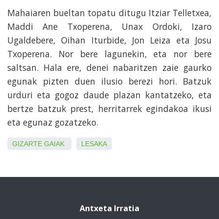
Mahaiaren bueltan topatu ditugu Itziar Telletxea,
Maddi Ane Txoperena, Unax Ordoki, Izaro
Ugaldebere, Oihan Iturbide, Jon Leiza eta Josu
Txoperena. Nor bere lagunekin, eta nor bere
saltsan. Hala ere, denei nabaritzen zaie gaurko
egunak pizten duen ilusio berezi hori. Batzuk
urduri eta gogoz daude plazan kantatzeko, eta
bertze batzuk prest, herritarrek egindakoa ikusi
eta egunaz gozatzeko.
GIZARTE GAIAK
LESAKA
Antxeta Irratia