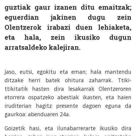
guztiak gaur izanen ditu emaitzak;
eguerdian jakinen dugu zein
Olentzerok irabazi duen lehiaketa,
eta hala, zein ikusiko dugun
arratsaldeko kalejiran.
Jaso, eutsi, egokitu eta eman; hala mantendu
ditzake herri batek ohitura zaharrak. Ttiki-
ttikitatik hasten dira lesakarrak Olentzeroren
etorrera ospatzeko abestiak ikasten, eta haien
iruditerian hagitz presente dagoen eguna da
gaurkoa: abenduaren 24a.
Goizetik hasi, eta ilunabarrerarte ikusiko dira