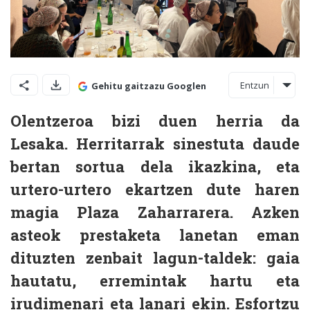
Entzun
Gehitu gaitzazu Googlen
Olentzeroa bizi duen herria da
Lesaka. Herritarrak sinestuta daude
bertan sortua dela ikazkina, eta
urtero-urtero ekartzen dute haren
magia Plaza Zaharrarera. Azken
asteok prestaketa lanetan eman
dituzten zenbait lagun-taldek: gaia
hautatu, erremintak hartu eta
irudimenari eta lanari ekin. Esfortzu