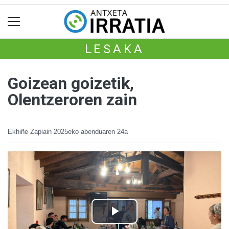
LESAKA
Goizean goizetik,
Olentzeroren zain
Ekhiñe Zapiain
2025eko abenduaren 24a