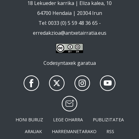
18 Lekueder karrika | Eliza kalea, 10
64700 Hendaia | 20304 Irun
Tel: 0033 (0) 5 59 48 36 65 -
erredakzioa@antxetairratia.eus
Codesyntaxek garatua
HONI BURUZ
LEGE OHARRA
PUBLIZITATEA
ARAUAK
HARREMANETARAKO
RSS