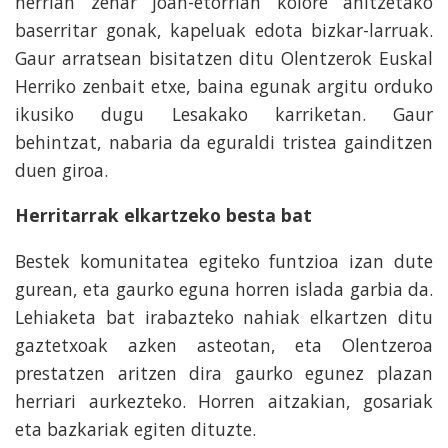
herrian zehar joan-etorrian kolore anitzetako
baserritar gonak, kapeluak edota bizkar-larruak.
Gaur arratsean bisitatzen ditu Olentzerok Euskal
Herriko zenbait etxe, baina egunak argitu orduko
ikusiko dugu Lesakako karriketan. Gaur
behintzat, nabaria da eguraldi tristea gainditzen
duen giroa.
Herritarrak elkartzeko besta bat
Bestek komunitatea egiteko funtzioa izan dute
gurean, eta gaurko eguna horren islada garbia da.
Lehiaketa bat irabazteko nahiak elkartzen ditu
gaztetxoak azken asteotan, eta Olentzeroa
prestatzen aritzen dira gaurko egunez plazan
herriari aurkezteko. Horren aitzakian, gosariak
eta bazkariak egiten dituzte.