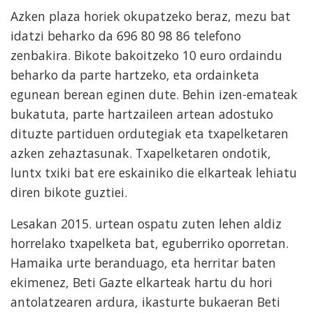
Azken plaza horiek okupatzeko beraz, mezu bat
idatzi beharko da 696 80 98 86 telefono
zenbakira. Bikote bakoitzeko 10 euro ordaindu
beharko da parte hartzeko, eta ordainketa
egunean berean eginen dute. Behin izen-emateak
bukatuta, parte hartzaileen artean adostuko
dituzte partiduen ordutegiak eta txapelketaren
azken zehaztasunak. Txapelketaren ondotik,
luntx txiki bat ere eskainiko die elkarteak lehiatu
diren bikote guztiei.
Lesakan 2015. urtean ospatu zuten lehen aldiz
horrelako txapelketa bat, eguberriko oporretan.
Hamaika urte beranduago, eta herritar baten
ekimenez, Beti Gazte elkarteak hartu du hori
antolatzearen ardura, ikasturte bukaeran Beti