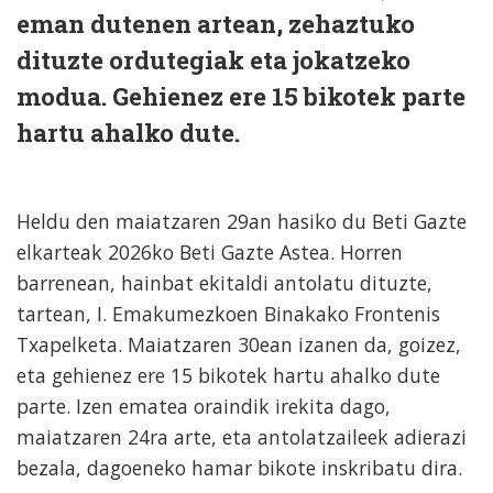
eman dutenen artean, zehaztuko
dituzte ordutegiak eta jokatzeko
modua. Gehienez ere 15 bikotek parte
hartu ahalko dute.
Heldu den maiatzaren 29an hasiko du Beti Gazte
elkarteak 2026ko Beti Gazte Astea. Horren
barrenean, hainbat ekitaldi antolatu dituzte,
tartean, I. Emakumezkoen Binakako Frontenis
Txapelketa. Maiatzaren 30ean izanen da, goizez,
eta gehienez ere 15 bikotek hartu ahalko dute
parte. Izen ematea oraindik irekita dago,
maiatzaren 24ra arte, eta antolatzaileek adierazi
bezala, dagoeneko hamar bikote inskribatu dira.