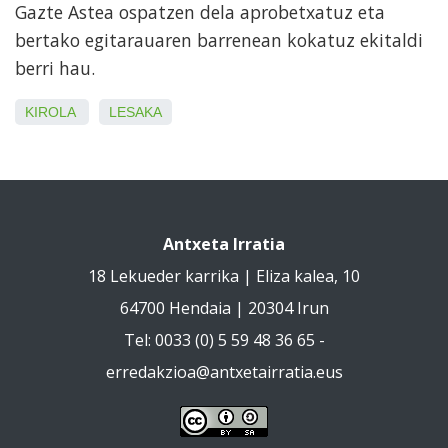
Gazte Astea ospatzen dela aprobetxatuz eta
bertako egitarauaren barrenean kokatuz ekitaldi
berri hau.
KIROLA
LESAKA
Antxeta Irratia
18 Lekueder karrika | Eliza kalea, 10
64700 Hendaia | 20304 Irun
Tel: 0033 (0) 5 59 48 36 65 -
erredakzioa@antxetairratia.eus