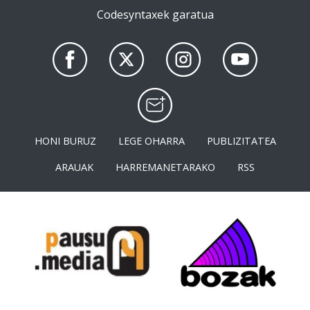
Codesyntaxek garatua
HONI BURUZ
LEGE OHARRA
PUBLIZITATEA
ARAUAK
HARREMANETARAKO
RSS