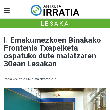
LESAKA
I. Emakumezkoen Binakako
Frontenis Txapelketa
ospatuko dute maiatzaren
30ean Lesakan
Paola Oskoz
2026ko maiatzaren 21a