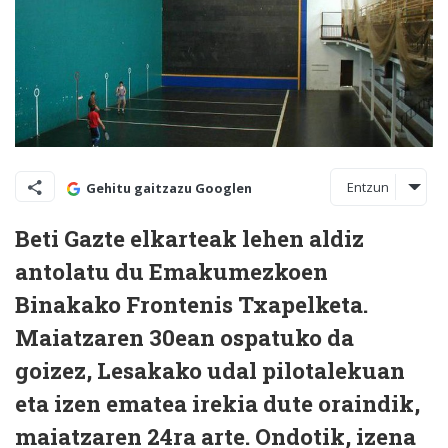
Entzun
Gehitu gaitzazu Googlen
Beti Gazte elkarteak lehen aldiz
antolatu du Emakumezkoen
Binakako Frontenis Txapelketa.
Maiatzaren 30ean ospatuko da
goizez, Lesakako udal pilotalekuan
eta izen ematea irekia dute oraindik,
maiatzaren 24ra arte. Ondotik, izena