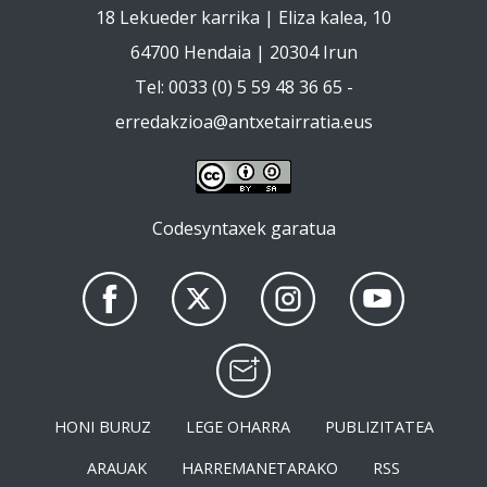
18 Lekueder karrika | Eliza kalea, 10
64700 Hendaia | 20304 Irun
Tel: 0033 (0) 5 59 48 36 65 -
erredakzioa@antxetairratia.eus
Codesyntaxek garatua
HONI BURUZ
LEGE OHARRA
PUBLIZITATEA
ARAUAK
HARREMANETARAKO
RSS