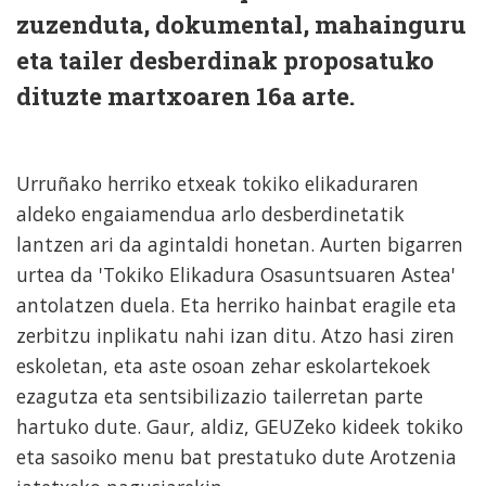
zuzenduta, dokumental, mahainguru
eta tailer desberdinak proposatuko
dituzte martxoaren 16a arte.
Urruñako herriko etxeak tokiko elikaduraren
aldeko engaiamendua arlo desberdinetatik
lantzen ari da agintaldi honetan. Aurten bigarren
urtea da 'Tokiko Elikadura Osasuntsuaren Astea'
antolatzen duela. Eta herriko hainbat eragile eta
zerbitzu inplikatu nahi izan ditu. Atzo hasi ziren
eskoletan, eta aste osoan zehar eskolartekoek
ezagutza eta sentsibilizazio tailerretan parte
hartuko dute. Gaur, aldiz, GEUZeko kideek tokiko
eta sasoiko menu bat prestatuko dute Arotzenia