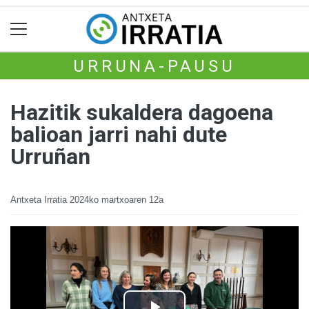
URRUNA-PAUSU
Hazitik sukaldera dagoena
balioan jarri nahi dute
Urruñan
Antxeta Irratia
2024ko martxoaren 12a