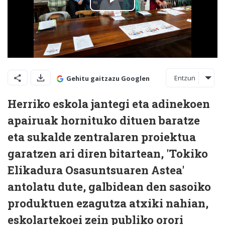
Entzun
Gehitu gaitzazu Googlen
Herriko eskola jantegi eta adinekoen
apairuak hornituko dituen baratze
eta sukalde zentralaren proiektua
garatzen ari diren bitartean, 'Tokiko
Elikadura Osasuntsuaren Astea'
antolatu dute, galbidean den sasoiko
produktuen ezagutza atxiki nahian,
eskolartekoei zein publiko orori