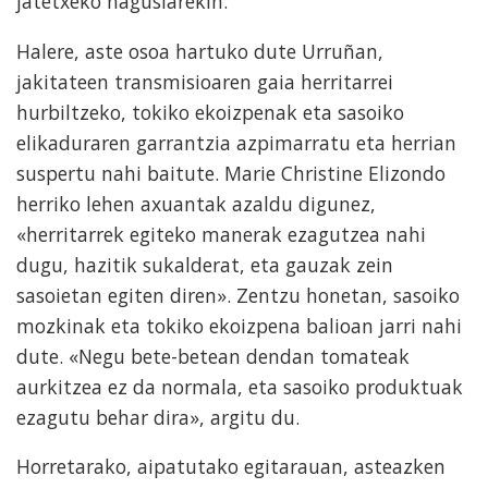
jatetxeko nagusiarekin.
Halere, aste osoa hartuko dute Urruñan,
jakitateen transmisioaren gaia herritarrei
hurbiltzeko, tokiko ekoizpenak eta sasoiko
elikaduraren garrantzia azpimarratu eta herrian
suspertu nahi baitute. Marie Christine Elizondo
herriko lehen axuantak azaldu digunez,
«herritarrek egiteko manerak ezagutzea nahi
dugu, hazitik sukalderat, eta gauzak zein
sasoietan egiten diren». Zentzu honetan, sasoiko
mozkinak eta tokiko ekoizpena balioan jarri nahi
dute. «Negu bete-betean dendan tomateak
aurkitzea ez da normala, eta sasoiko produktuak
ezagutu behar dira», argitu du.
Horretarako, aipatutako egitarauan, asteazken