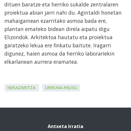
dituen baratze eta herriko sukalde zentralaren
proiektua abian jarri nahi du. Agintaldi honetan
mahaigainean ezarritako asmoa bada ere,
plantan emateko bidean direla aipatu digu
Elizondok. Arkitektoa hautatu eta proiektua
garatzeko lekua ere finkatu baitute. Iragarri
digunez, haien asmoa da herriko laborariekin
elkarlanean aurrera eramatea.
NEKAZARITZA
URRUNA-PAUSU
Antxeta Irratia