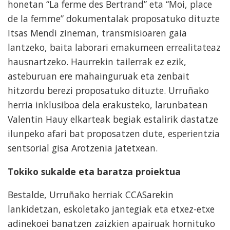
honetan “La ferme des Bertrand” eta “Moi, place
de la femme” dokumentalak proposatuko dituzte
Itsas Mendi zineman, transmisioaren gaia
lantzeko, baita laborari emakumeen errealitateaz
hausnartzeko. Haurrekin tailerrak ez ezik,
asteburuan ere mahainguruak eta zenbait
hitzordu berezi proposatuko dituzte. Urruñako
herria inklusiboa dela erakusteko, larunbatean
Valentin Hauy elkarteak begiak estalirik dastatze
ilunpeko afari bat proposatzen dute, esperientzia
sentsorial gisa Arotzenia jatetxean.
Tokiko sukalde eta baratza proiektua
Bestalde, Urruñako herriak CCASarekin
lankidetzan, eskoletako jantegiak eta etxez-etxe
adinekoei banatzen zaizkien apairuak hornituko