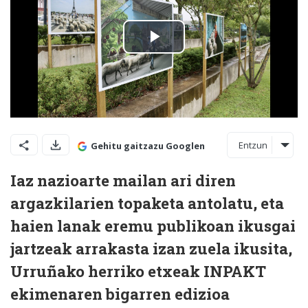
Entzun
Gehitu gaitzazu Googlen
Iaz nazioarte mailan ari diren
argazkilarien topaketa antolatu, eta
haien lanak eremu publikoan ikusgai
jartzeak arrakasta izan zuela ikusita,
Urruñako herriko etxeak INPAKT
ekimenaren bigarren edizioa