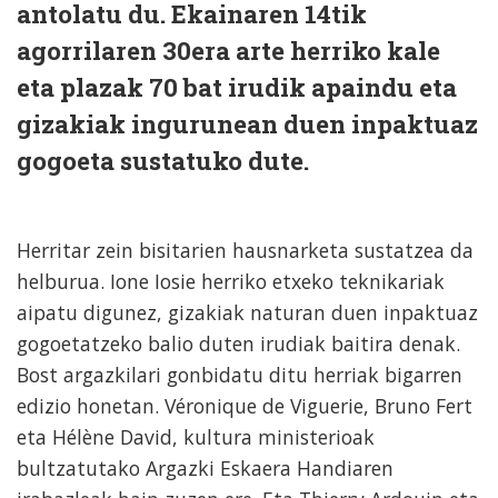
antolatu du. Ekainaren 14tik
agorrilaren 30era arte herriko kale
eta plazak 70 bat irudik apaindu eta
gizakiak ingurunean duen inpaktuaz
gogoeta sustatuko dute.
Herritar zein bisitarien hausnarketa sustatzea da
helburua. Ione Iosie herriko etxeko teknikariak
aipatu digunez, gizakiak naturan duen inpaktuaz
gogoetatzeko balio duten irudiak baitira denak.
Bost argazkilari gonbidatu ditu herriak bigarren
edizio honetan. Véronique de Viguerie, Bruno Fert
eta Hélène David, kultura ministerioak
bultzatutako Argazki Eskaera Handiaren