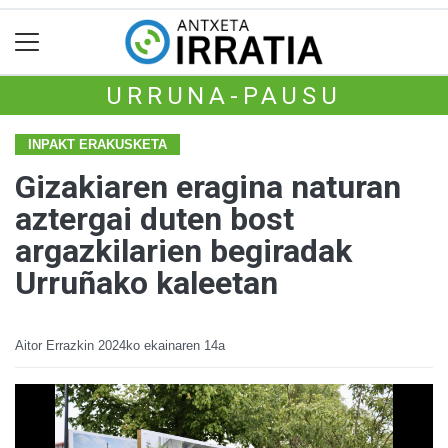
URRUNA-PAUSU
INPAKT ERAKUSKETA
Gizakiaren eragina naturan
aztergai duten bost
argazkilarien begiradak
Urruñako kaleetan
Aitor Errazkin
2024ko ekainaren 14a