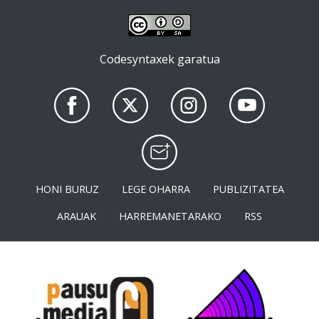
Codesyntaxek garatua
HONI BURUZ
LEGE OHARRA
PUBLIZITATEA
ARAUAK
HARREMANETARAKO
RSS