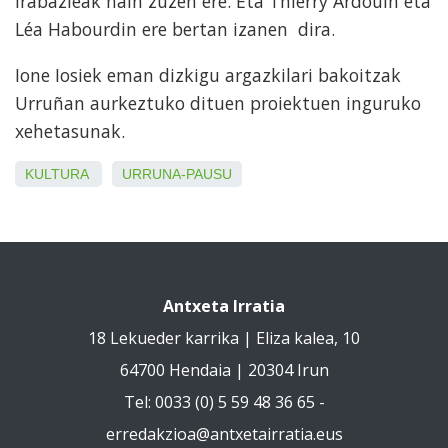
irabazleak hain zuzen ere. Eta Thierry Ardouin eta
Léa Habourdin ere bertan izanen dira.
Ione Iosiek eman dizkigu argazkilari bakoitzak
Urruñan aurkeztuko dituen proiektuen inguruko
xehetasunak.
KULTURA
URRUNA-PAUSU
Antxeta Irratia
18 Lekueder karrika | Eliza kalea, 10
64700 Hendaia | 20304 Irun
Tel: 0033 (0) 5 59 48 36 65 -
erredakzioa@antxetairratia.eus