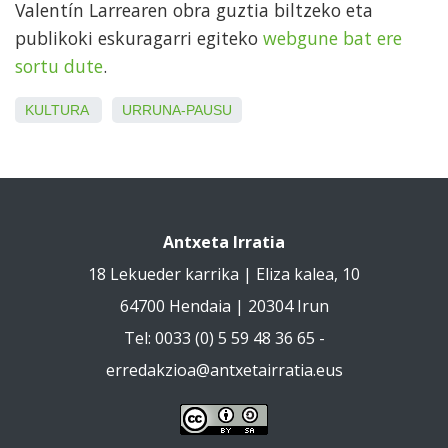
Valentín Larrearen obra guztia biltzeko eta
publikoki eskuragarri egiteko
webgune bat ere
sortu dute
.
KULTURA
URRUNA-PAUSU
Antxeta Irratia
18 Lekueder karrika | Eliza kalea, 10
64700 Hendaia | 20304 Irun
Tel: 0033 (0) 5 59 48 36 65 -
erredakzioa@antxetairratia.eus