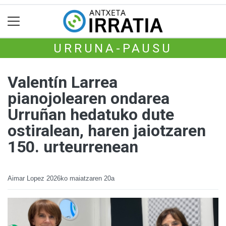
URRUNA-PAUSU
Valentín Larrea
pianojolearen ondarea
Urruñan hedatuko dute
ostiralean, haren jaiotzaren
150. urteurrenean
Aimar Lopez
2026ko maiatzaren 20a