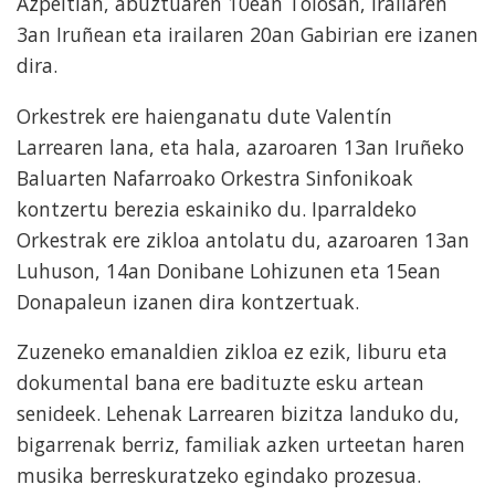
Azpeitian, abuztuaren 10ean Tolosan, irailaren
3an Iruñean eta irailaren 20an Gabirian ere izanen
dira.
Orkestrek ere haienganatu dute Valentín
Larrearen lana, eta hala, azaroaren 13an Iruñeko
Baluarten Nafarroako Orkestra Sinfonikoak
kontzertu berezia eskainiko du. Iparraldeko
Orkestrak ere zikloa antolatu du, azaroaren 13an
Luhuson, 14an Donibane Lohizunen eta 15ean
Donapaleun izanen dira kontzertuak.
Zuzeneko emanaldien zikloa ez ezik, liburu eta
dokumental bana ere badituzte esku artean
senideek. Lehenak Larrearen bizitza landuko du,
bigarrenak berriz, familiak azken urteetan haren
musika berreskuratzeko egindako prozesua.