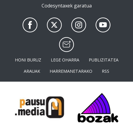
Codesyntaxek garatua
HONI BURUZ
LEGE OHARRA
PUBLIZITATEA
ARAUAK
HARREMANETARAKO
RSS