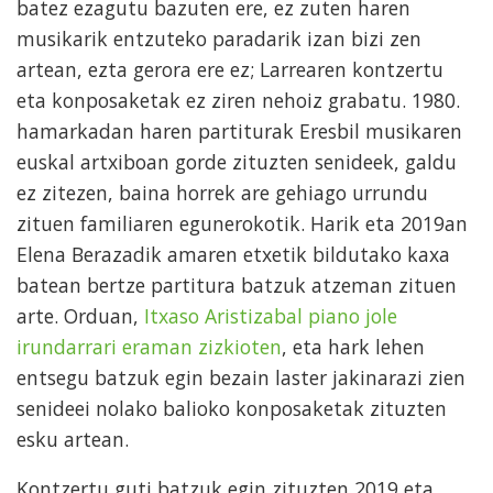
batez ezagutu bazuten ere, ez zuten haren
musikarik entzuteko paradarik izan bizi zen
artean, ezta gerora ere ez; Larrearen kontzertu
eta konposaketak ez ziren nehoiz grabatu. 1980.
hamarkadan haren partiturak Eresbil musikaren
euskal artxiboan gorde zituzten senideek, galdu
ez zitezen, baina horrek are gehiago urrundu
zituen familiaren egunerokotik. Harik eta 2019an
Elena Berazadik amaren etxetik bildutako kaxa
batean bertze partitura batzuk atzeman zituen
arte. Orduan,
Itxaso Aristizabal piano jole
irundarrari eraman zizkioten
, eta hark lehen
entsegu batzuk egin bezain laster jakinarazi zien
senideei nolako balioko konposaketak zituzten
esku artean.
Kontzertu guti batzuk egin zituzten 2019 eta