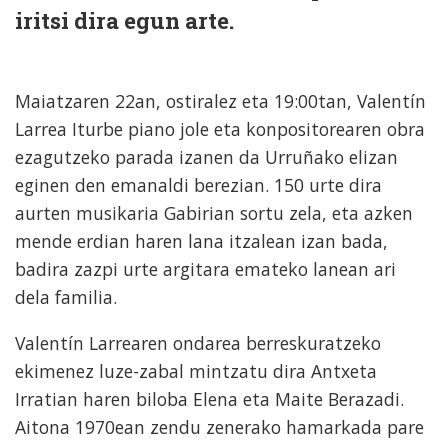
iritsi dira egun arte.
Maiatzaren 22an, ostiralez eta 19:00tan, Valentín
Larrea Iturbe piano jole eta konpositorearen obra
ezagutzeko parada izanen da Urruñako elizan
eginen den emanaldi berezian. 150 urte dira
aurten musikaria Gabirian sortu zela, eta azken
mende erdian haren lana itzalean izan bada,
badira zazpi urte argitara emateko lanean ari
dela familia.
Valentín Larrearen ondarea berreskuratzeko
ekimenez luze-zabal mintzatu dira Antxeta
Irratian haren biloba Elena eta Maite Berazadi.
Aitona 1970ean zendu zenerako hamarkada pare