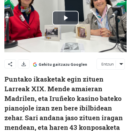
Entzun
Gehitu gaitzazu Googlen
Puntako ikasketak egin zituen
Larreak XIX. Mende amaieran
Madrilen, eta Iruñeko kasino bateko
pianojole izan zen bere ibilbidean
zehar. Sari andana jaso zituen iragan
mendean, eta haren 43 konposaketa