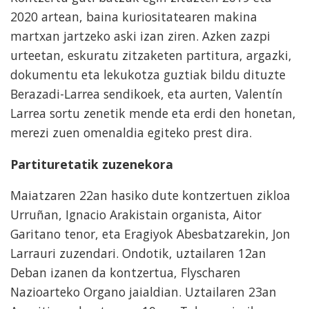
2020 artean, baina kuriositatearen makina
martxan jartzeko aski izan ziren. Azken zazpi
urteetan, eskuratu zitzaketen partitura, argazki,
dokumentu eta lekukotza guztiak bildu dituzte
Berazadi-Larrea sendikoek, eta aurten, Valentín
Larrea sortu zenetik mende eta erdi den honetan,
merezi zuen omenaldia egiteko prest dira.
Partituretatik zuzenekora
Maiatzaren 22an hasiko dute kontzertuen zikloa
Urruñan, Ignacio Arakistain organista, Aitor
Garitano tenor, eta Eragiyok Abesbatzarekin, Jon
Larrauri zuzendari. Ondotik, uztailaren 12an
Deban izanen da kontzertua, Flyscharen
Nazioarteko Organo jaialdian. Uztailaren 23an