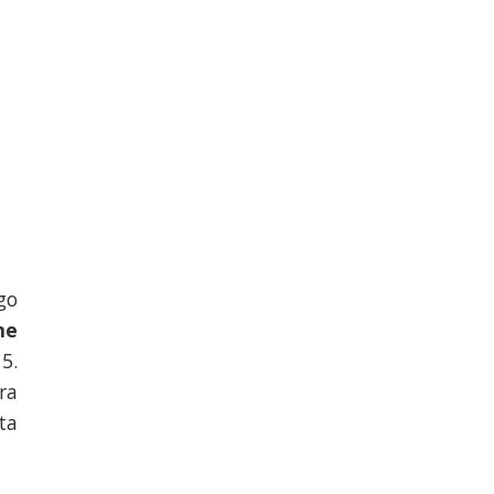
go
me
5.
ra
ta