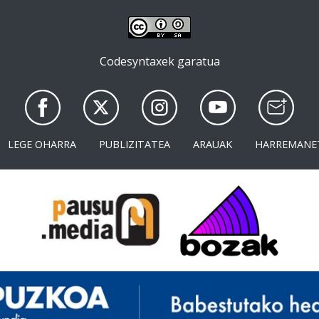
Codesyntaxek garatua
LEGE OHARRA
PUBLIZITATEA
ARAUAK
HARREMANE