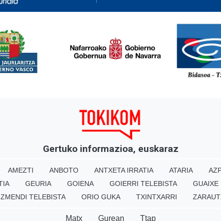
<
Gertuko informazioa, euskaraz
AMEZTI
ANBOTO
ANTXETA IRRATIA
ATARIA
AZP
TIA
GEURIA
GOIENA
GOIERRI TELEBISTA
GUAIXE
IZMENDI TELEBISTA
ORIO GUKA
TXINTXARRI
ZARAUT
Matx
Gurean
Ttap