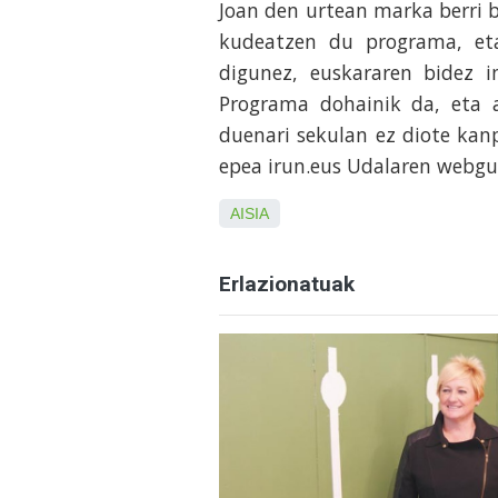
Joan den urtean marka berri b
kudeatzen du programa, et
digunez, euskararen bidez i
Programa dohainik da, eta 
duenari sekulan ez diote kan
epea irun.eus Udalaren webgu
AISIA
Erlazionatuak