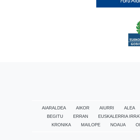
AIARALDEA
AIKOR
AIURRI
ALEA
BEGITU
ERRAN
EUSKALERRIA IRRA
KRONIKA
MAILOPE
NOAUA
O