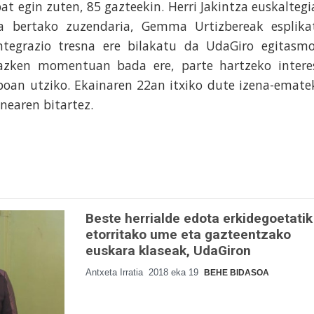
at egin zuten, 85 gazteekin. Herri Jakintza euskaltegi
a bertako zuzendaria, Gemma Urtizbereak esplika
ntegrazio tresna ere bilakatu da UdaGiro egitasmo
azken momentuan bada ere, parte hartzeko intere
poan utziko. Ekainaren 22an itxiko dute izena-emate
nearen bitartez.
Beste herrialde edota erkidegoetatik
etorritako ume eta gazteentzako
euskara klaseak, UdaGiron
Antxeta Irratia
2018 eka 19
BEHE BIDASOA