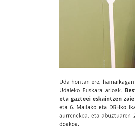
Uda hontan ere, hamaikagarr
Udaleko Euskara arloak.
Bes
eta gazteei eskaintzen zai
eta 6. Mailako eta DBHko ika
aurrenekoa, eta abuztuaren 2
doakoa.