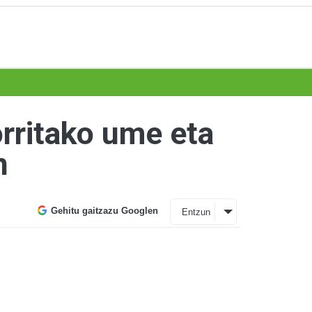
orritako ume eta
n
Gehitu gaitzazu Googlen
Entzun