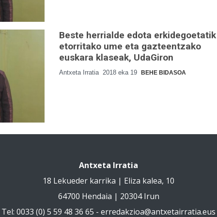
Beste herrialde edota erkidegoetatik
etorritako ume eta gazteentzako
euskara klaseak, UdaGiron
Antxeta Irratia
2018 eka 19
BEHE BIDASOA
Antxeta Irratia
18 Lekueder karrika | Eliza kalea, 10
64700 Hendaia | 20304 Irun
Tel: 0033 (0) 5 59 48 36 65 -
erredakzioa@antxetairratia.eus