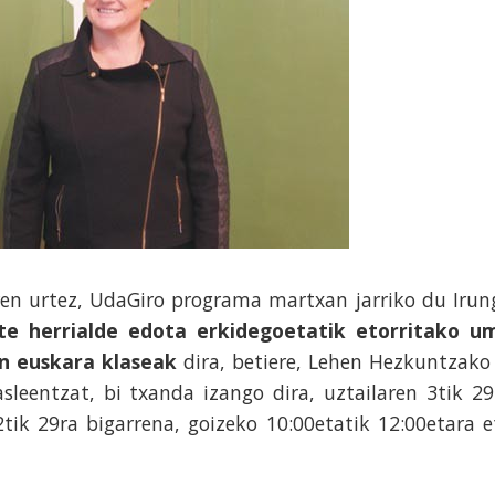
en urtez, UdaGiro programa martxan jarriko du Irun
te herrialde edota erkidegoetatik etorritako u
en euskara klaseak
dira, betiere, Lehen Hezkuntzako 
sleentzat, bi txanda izango dira, uztailaren 3tik 29
tik 29ra bigarrena, goizeko 10:00etatik 12:00etara e