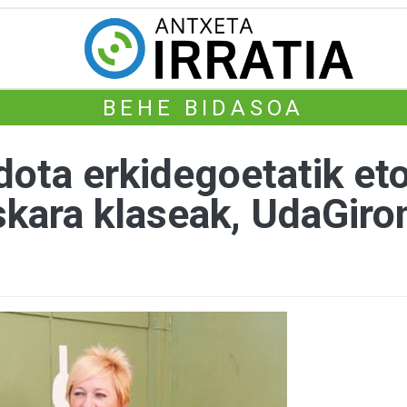
BEHE BIDASOA
dota erkidegoetatik et
kara klaseak, UdaGiro