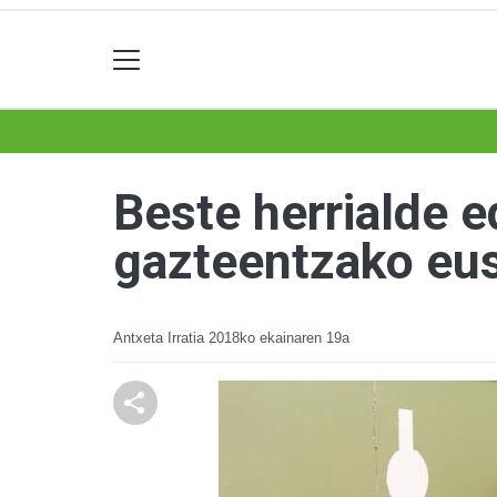
Beste herrialde e
gazteentzako eus
Antxeta Irratia
2018ko ekainaren 19a