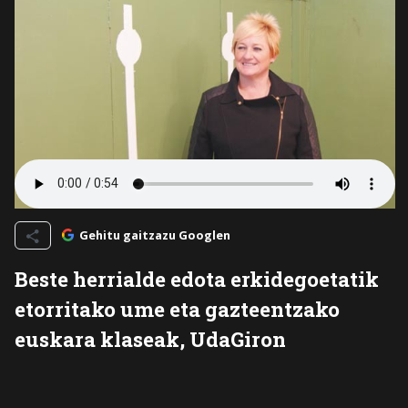
Gehitu gaitzazu Googlen
Beste herrialde edota erkidegoetatik
etorritako ume eta gazteentzako
euskara klaseak, UdaGiron