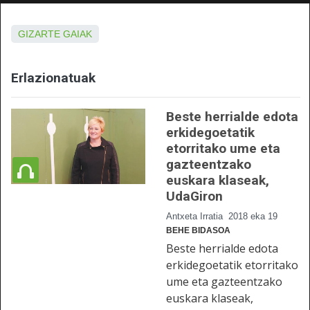
GIZARTE GAIAK
Erlazionatuak
Beste herrialde edota
erkidegoetatik
etorritako ume eta
gazteentzako
euskara klaseak,
UdaGiron
Antxeta Irratia
2018 eka 19
BEHE BIDASOA
Beste herrialde edota
erkidegoetatik etorritako
ume eta gazteentzako
euskara klaseak,