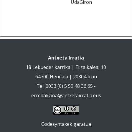
UdaGiron
Antxeta Irratia
18 Lekueder karrika | Eliza kalea, 10
64700 Hendaia | 20304 Irun
Tel: 0033 (0) 5 59 48 36 65 -
erredakzioa@antxetairratia.eus
Codesyntaxek garatua