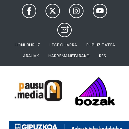
HONI BURUZ
LEGE OHARRA
PUBLIZITATEA
ARAUAK
HARREMANETARAKO
RSS