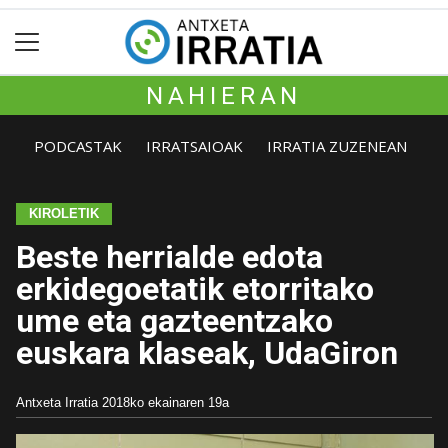
NAHIERAN
PODCASTAK
IRRATSAIOAK
IRRATIA ZUZENEAN
KIROLETIK
Beste herrialde edota
erkidegoetatik etorritako
ume eta gazteentzako
euskara klaseak, UdaGiron
Antxeta Irratia
2018ko ekainaren 19a