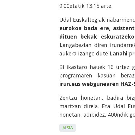
9:00etatik 13:15 arte.
Udal Euskaltegiak nabarmen
eurokoa bada ere, asisten
dituen bekak eskuratzeko
L
angabezian diren irundarre
aukera izango dute
Lanahi
pr
Bi ikastaro hauek 16 urtez 
programaren kasuan beraz
irun.eus webgunearen HAZ-
Zentzu honetan, badira biz
martxan direla. Eta Udal Eus
honetan, adibidez, 400ndik go
AISIA