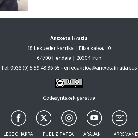
Antxeta Irratia
18 Lekueder karrika | Eliza kalea, 10
64700 Hendaia | 20304 Irun
Tel: 0033 (0) 5 59 48 36 65 -
erredakzioa@antxetairratia.eus
Codesyntaxek garatua
LEGE OHARRA
PUBLIZITATEA
ARAUAK
HARREMANE