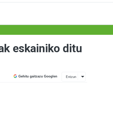
ak eskainiko ditu
Gehitu gaitzazu Googlen
Entzun