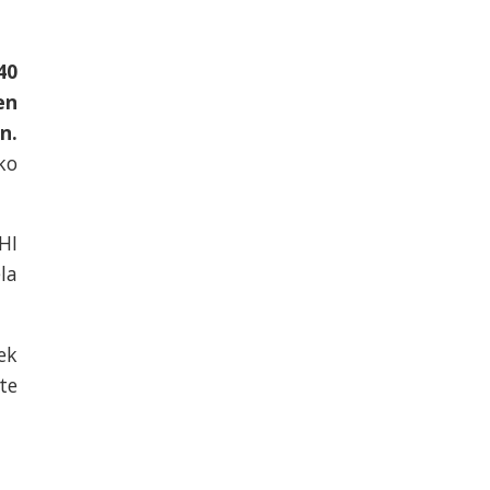
40
en
n.
ko
HI
la
ek
te