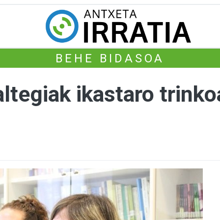
BEHE BIDASOA
ltegiak ikastaro trinko