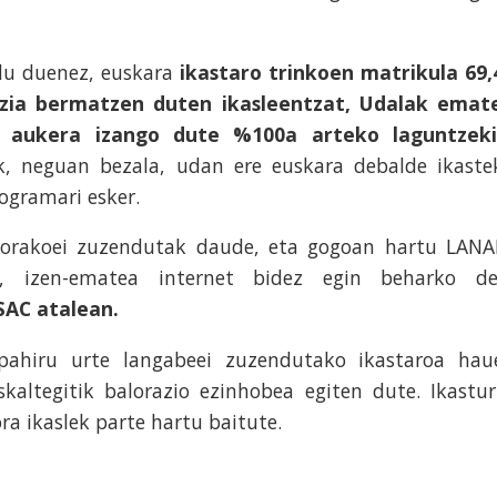
du duenez, euskara
ikastaro trinkoen matrikula 69,
tzia bermatzen duten ikasleentzat, Udalak emat
 aukera izango dute %100a arteko laguntzeki
k, neguan bezala, udan ere euskara debalde ikaste
ogramari esker.
gorakoei zuzendutak daude, eta gogoan hartu LANA
, izen-ematea internet bidez egin beharko de
SAC atalean.
pahiru urte langabeei zuzendutako ikastaroa hau
kaltegitik balorazio ezinhobea egiten dute. Ikastur
ra ikaslek parte hartu baitute.