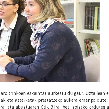
aro trinkoen eskaintza aurkeztu du gaur. Uztailean e
ak eta azterketak prestatzeko aukera emango dute, 
ra, eta abuztuaren 6tik 31ra, beti goizeko ordutegia