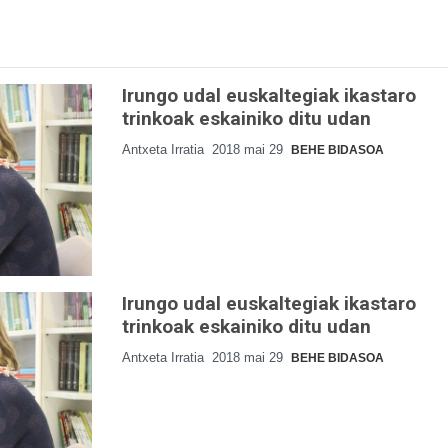
Irungo udal euskaltegiak ikastaro
trinkoak eskainiko ditu udan
Antxeta Irratia
2018 mai 29
BEHE BIDASOA
Irungo udal euskaltegiak ikastaro
trinkoak eskainiko ditu udan
Antxeta Irratia
2018 mai 29
BEHE BIDASOA