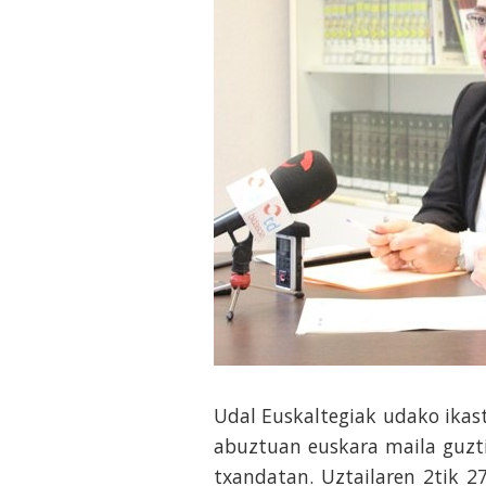
Udal Euskaltegiak udako ikast
abuztuan euskara maila guzti
txandatan. Uztailaren 2tik 27