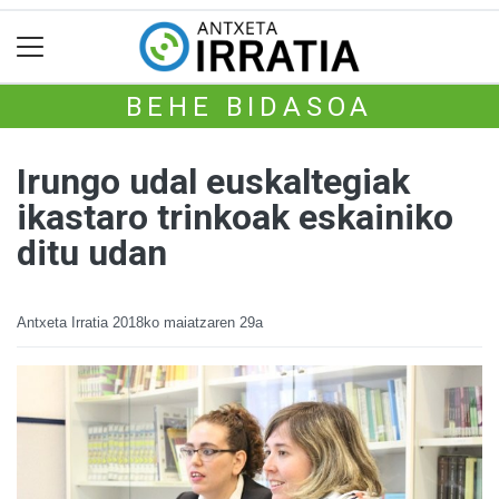
BEHE BIDASOA
Irungo udal euskaltegiak
ikastaro trinkoak eskainiko
ditu udan
Antxeta Irratia
2018ko maiatzaren 29a