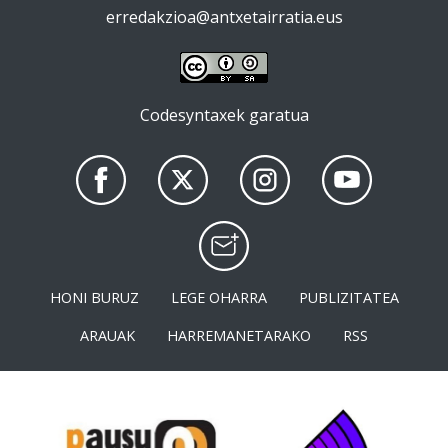
erredakzioa@antxetairratia.eus
Codesyntaxek garatua
HONI BURUZ
LEGE OHARRA
PUBLIZITATEA
ARAUAK
HARREMANETARAKO
RSS