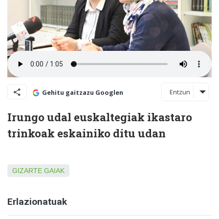
Entzun
Gehitu gaitzazu Googlen
Irungo udal euskaltegiak ikastaro
trinkoak eskainiko ditu udan
GIZARTE GAIAK
Erlazionatuak