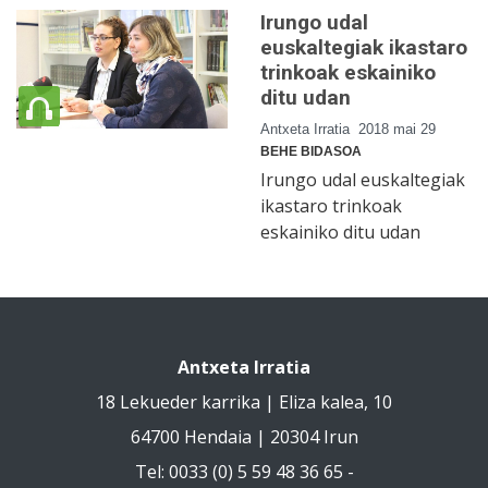
Irungo udal
euskaltegiak ikastaro
trinkoak eskainiko
ditu udan
Antxeta Irratia
2018 mai 29
BEHE BIDASOA
Irungo udal euskaltegiak
ikastaro trinkoak
eskainiko ditu udan
Antxeta Irratia
18 Lekueder karrika | Eliza kalea, 10
64700 Hendaia | 20304 Irun
Tel: 0033 (0) 5 59 48 36 65 -