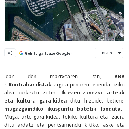
Entzun
Gehitu gaitzazu Googlen
Joan den martxoaren 2an,
KBK
- Kontrabandistak
argitalpenaren lehendabiziko
alea aurkeztu zuten.
Ikus-entzunezko arteak
eta kultura garaikidea
ditu hizpide, betiere,
mugazgaindiko ikuspuntu batetik landuta
.
Muga, arte garaikidea, tokiko kultura eta izaera
ditu ardatz eta pentsamendu kitiko, aske eta