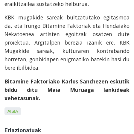
eraikitzailea sustatzeko helburua.
KBK mugakide sareak bultzatutako egitasmoa
da, eta Irungo Bitamine Faktoriak eta Hendaiako
Nekatoenea artisten egoitzak osatzen dute
proiektua. Argitalpen berezia izanik ere, KBK
Mugakide sareak, kulturaren kontrabando
horretan, gonbidapen enigmatiko batekin hasi du
bere ibilbidea.
Bitamine Faktoriako Karlos Sanchezen eskutik
bildu ditu Maia Muruaga lankideak
xehetasunak.
AISIA
Erlazionatuak