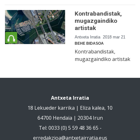
Kontrabandistak,
mugazgaindiko
artistak
Antxeta Irratia
2018 mar 21
BEHE BIDASOA
Kontrabandistak,
mugazgaindiko artistak
Antxeta Irratia
18 Lekueder karrika | Eliza kalea, 10
64700 Hendaia | 20304 Irun
Tel: 0033 (0) 5 59 48 36 65 -
erredakzioa@antxetairratia.eus