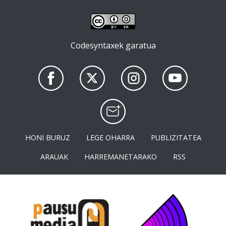
Codesyntaxek garatua
HONI BURUZ
LEGE OHARRA
PUBLIZITATEA
ARAUAK
HARREMANETARAKO
RSS