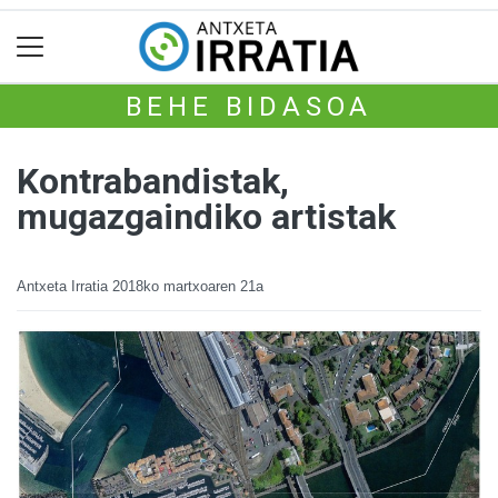
BEHE BIDASOA
Kontrabandistak,
mugazgaindiko artistak
Antxeta Irratia
2018ko martxoaren 21a