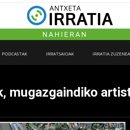
NAHIERAN
PODCASTAK
IRRATSAIOAK
IRRATIA ZUZENE
, mugazgaindiko artis