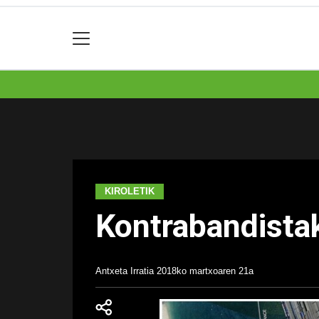
KIROLETIK
Kontrabandistak
Antxeta Irratia
2018ko martxoaren 21a