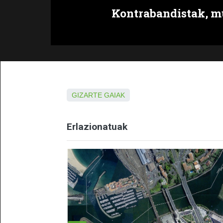
Kontrabandistak, m
GIZARTE GAIAK
Erlazionatuak