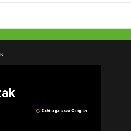
AN
tak
Gehitu gaitzazu Googlen