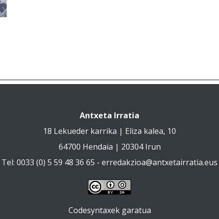
Antxeta Irratia
18 Lekueder karrika | Eliza kalea, 10
64700 Hendaia | 20304 Irun
Tel: 0033 (0) 5 59 48 36 65 -
erredakzioa@antxetairratia.eus
Codesyntaxek garatua