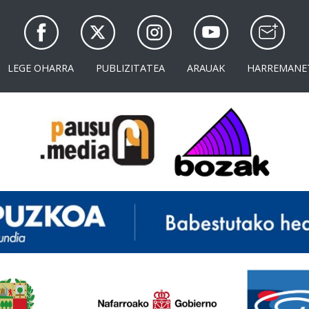
LEGE OHARRA
PUBLIZITATEA
ARAUAK
HARREMANE
<