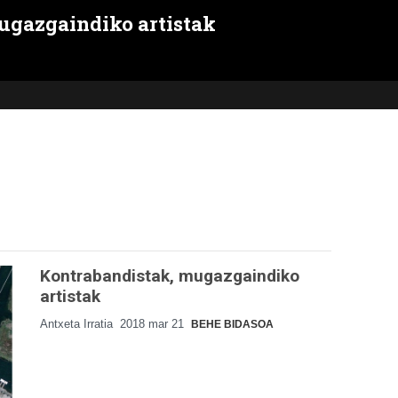
ugazgaindiko artistak
Kontrabandistak, mugazgaindiko
artistak
Antxeta Irratia
2018 mar 21
BEHE BIDASOA