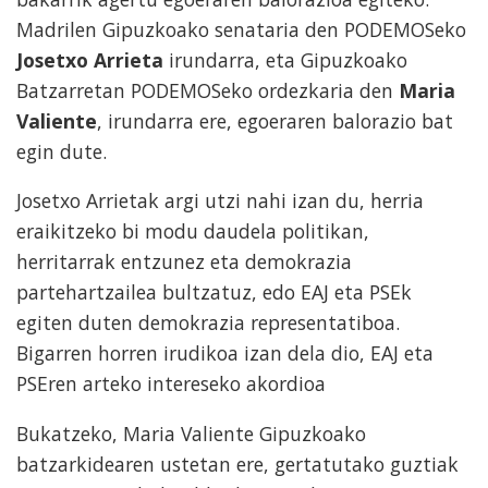
Madrilen Gipuzkoako senataria den PODEMOSeko
Josetxo Arrieta
irundarra, eta Gipuzkoako
Batzarretan PODEMOSeko ordezkaria den
Maria
Valiente
, irundarra ere, egoeraren balorazio bat
egin dute.
Josetxo Arrietak argi utzi nahi izan du, herria
eraikitzeko bi modu daudela politikan,
herritarrak entzunez eta demokrazia
partehartzailea bultzatuz, edo EAJ eta PSEk
egiten duten demokrazia representatiboa.
Bigarren horren irudikoa izan dela dio, EAJ eta
PSEren arteko intereseko akordioa
Bukatzeko, Maria Valiente Gipuzkoako
batzarkidearen ustetan ere, gertatutako guztiak