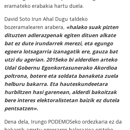
eramateko erabakia hartu duela.
David Soto Irun Ahal Dugu taldeko
bozeramalearen arabera,
«halako suak pizten
dituzten adierazpenak egiten dituen alkate
bat ez dute irundarrek merezi, eta egungo
egoera lotsagarria izanagatik ere, gauza bat
utzi du agerian. 2015eko bi alderdien arteko
Udal Gobernu Egonkortasunerako Akordioa
poltrona, botere eta soldata banaketa zuela
helburu bakarra. Eta hauteskundeetara
hurbiltzen hasi garenean, alderdi bakoitzak
bere interes elektoralistetan baizik ez dutela
pentsatzen».
Dena dela, Irungo PODEMOSeko ordezkaria ez da
bakarrik agertu egoeraren balorazioa egiteko.