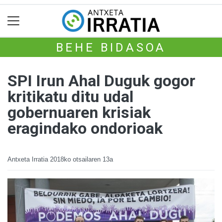
BEHE BIDASOA
SPI Irun Ahal Duguk gogor
kritikatu ditu udal
gobernuaren krisiak
eragindako ondorioak
Antxeta Irratia
2018ko otsailaren 13a