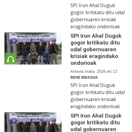
SPI Irun Ahal Duguk
gogor kritikatu ditu udal
gobernuaren krisiak
eragindako ondorioak
SPI Irun Ahal Duguk
gogor kritikatu ditu
udal gobernuaren
krisiak eragindako
ondorioak
Antxeta Irratia
2018 ots 13
BEHE BIDASOA
SPI Irun Ahal Duguk
gogor kritikatu ditu udal
gobernuaren krisiak
eragindako ondorioak
SPI Irun Ahal Duguk
gogor kritikatu ditu
udal gobernuaren