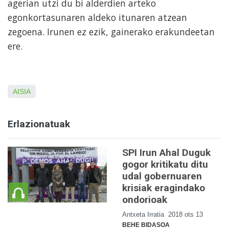
agerian utzi du bi alderdien arteko
egonkortasunaren aldeko itunaren atzean
zegoena. Irunen ez ezik, gainerako erakundeetan
ere.
AISIA
Erlazionatuak
SPI Irun Ahal Duguk
gogor kritikatu ditu
udal gobernuaren
krisiak eragindako
ondorioak
Antxeta Irratia
2018 ots 13
BEHE BIDASOA