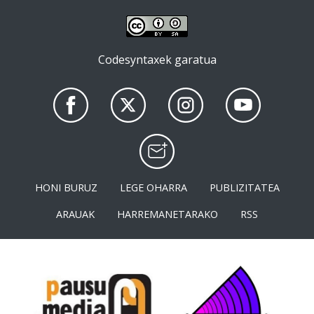
Codesyntaxek garatua
HONI BURUZ
LEGE OHARRA
PUBLIZITATEA
ARAUAK
HARREMANETARAKO
RSS