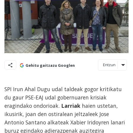
Entzun
Gehitu gaitzazu Googlen
SPI Irun Ahal Dugu udal taldeak gogor kritikatu
du gaur PSE-EAJ udal gobernuaren krisiak
eragindako ondorioak.
Larriak
haien ustetan,
ikusirik, joan den ostiralean jeltzaleek Jose
Antonio Santano alkateak Xabier Iridoyren lanari
buruz egindako adierazpenak auzitegira