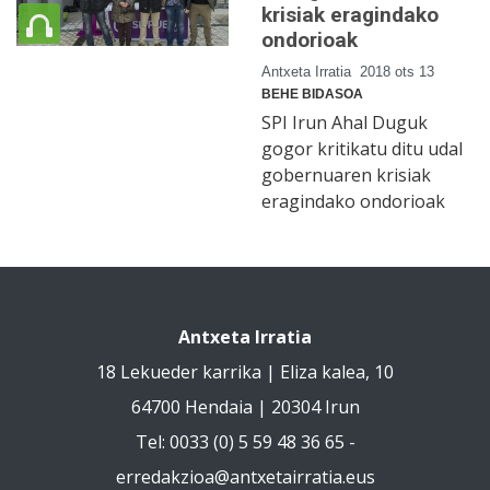
krisiak eragindako
ondorioak
Antxeta Irratia
2018 ots 13
BEHE BIDASOA
SPI Irun Ahal Duguk
gogor kritikatu ditu udal
gobernuaren krisiak
eragindako ondorioak
Antxeta Irratia
18 Lekueder karrika | Eliza kalea, 10
64700 Hendaia | 20304 Irun
Tel: 0033 (0) 5 59 48 36 65 -
erredakzioa@antxetairratia.eus