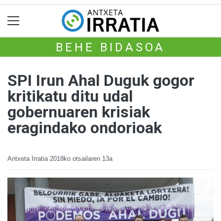
BEHE BIDASOA
SPI Irun Ahal Duguk gogor
kritikatu ditu udal
gobernuaren krisiak
eragindako ondorioak
Antxeta Irratia
2018ko otsailaren 13a