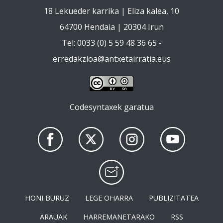
18 Lekueder karrika | Eliza kalea, 10
64700 Hendaia | 20304 Irun
Tel: 0033 (0) 5 59 48 36 65 -
erredakzioa@antxetairratia.eus
Codesyntaxek garatua
HONI BURUZ
LEGE OHARRA
PUBLIZITATEA
ARAUAK
HARREMANETARAKO
RSS