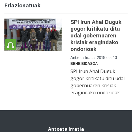
Erlazionatuak
SPI Irun Ahal Duguk
gogor kritikatu ditu
udal gobernuaren
krisiak eragindako
ondorioak
Antxeta Irratia
2018 ots 13
BEHE BIDASOA
SPI Irun Ahal Duguk
gogor kritikatu ditu udal
gobernuaren krisiak
eragindako ondorioak
Antxeta Irratia