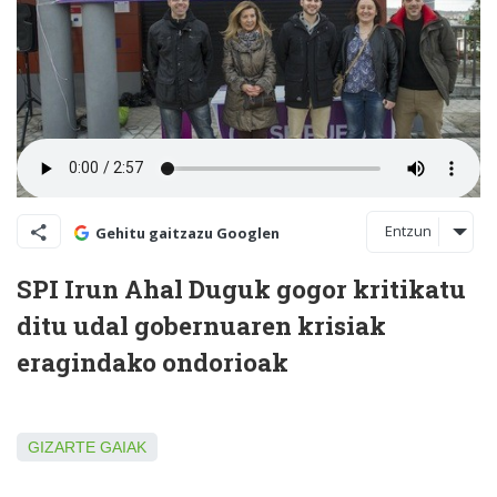
Entzun
Gehitu gaitzazu Googlen
SPI Irun Ahal Duguk gogor kritikatu
ditu udal gobernuaren krisiak
eragindako ondorioak
GIZARTE GAIAK