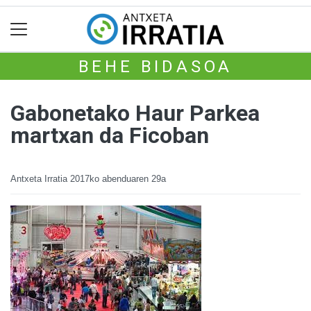
BEHE BIDASOA
Gabonetako Haur Parkea
martxan da Ficoban
Antxeta Irratia
2017ko abenduaren 29a