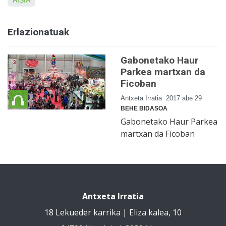
Erlazionatuak
Gabonetako Haur
Parkea martxan da
Ficoban
Antxeta Irratia
2017 abe 29
BEHE BIDASOA
Gabonetako Haur Parkea
martxan da Ficoban
Antxeta Irratia
18 Lekueder karrika | Eliza kalea, 10