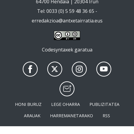
64700 Hendaia | 20304 Irun
Tel: 0033 (0) 5 59 48 36 65 -
erredakzioa@antxetairratia.eus
Codesyntaxek garatua
HONI BURUZ
LEGE OHARRA
PUBLIZITATEA
ARAUAK
HARREMANETARAKO
RSS