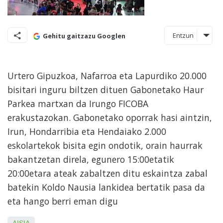
Entzun
Gehitu gaitzazu Googlen
Urtero Gipuzkoa, Nafarroa eta Lapurdiko 20.000
bisitari inguru biltzen dituen Gabonetako Haur
Parkea martxan da Irungo FICOBA
erakustazokan. Gabonetako oporrak hasi aintzin,
Irun, Hondarribia eta Hendaiako 2.000
eskolartekok bisita egin ondotik, orain haurrak
bakantzetan direla, egunero 15:00etatik
20:00etara ateak zabaltzen ditu eskaintza zabal
batekin Koldo Nausia lankidea bertatik pasa da
eta hango berri eman digu
AISIA