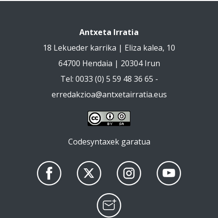
Antxeta Irratia
18 Lekueder karrika | Eliza kalea, 10
64700 Hendaia | 20304 Irun
Tel: 0033 (0) 5 59 48 36 65 -
erredakzioa@antxetairratia.eus
Codesyntaxek garatua