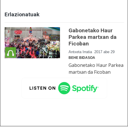
Erlazionatuak
Gabonetako Haur
Parkea martxan da
Ficoban
Antxeta Irratia
2017 abe 29
BEHE BIDASOA
Gabonetako Haur Parkea
martxan da Ficoban