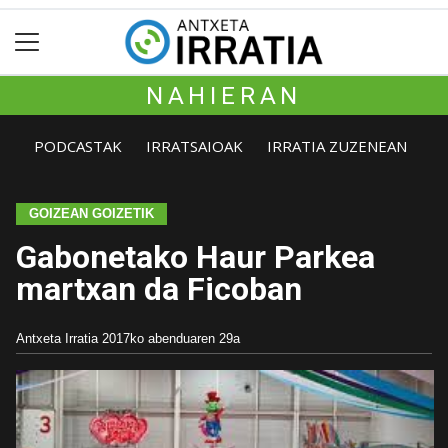
NAHIERAN
PODCASTAK
IRRATSAIOAK
IRRATIA ZUZENEAN
GOIZEAN GOIZETIK
Gabonetako Haur Parkea
martxan da Ficoban
Antxeta Irratia
2017ko abenduaren 29a