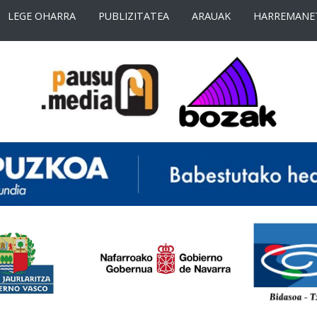
LEGE OHARRA
PUBLIZITATEA
ARAUAK
HARREMANE
<