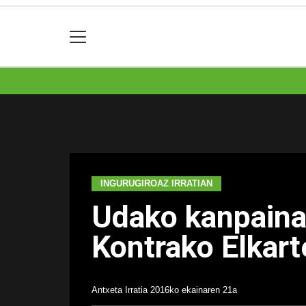
INGURUGIROAZ IRRATIAN
Udako kanpainar
Kontrako Elkart
Antxeta Irratia
2016ko ekainaren 21a