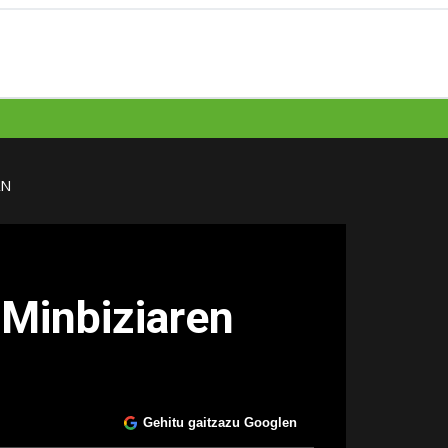
AN
 Minbiziaren
Gehitu gaitzazu Googlen