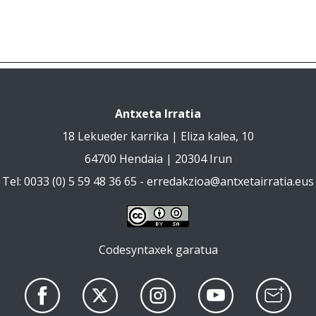
Antxeta Irratia
18 Lekueder karrika | Eliza kalea, 10
64700 Hendaia | 20304 Irun
Tel: 0033 (0) 5 59 48 36 65 -
erredakzioa@antxetairratia.eus
Codesyntaxek garatua