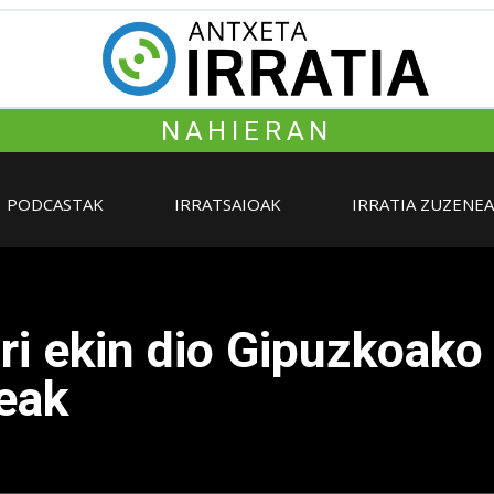
NAHIERAN
PODCASTAK
IRRATSAIOAK
IRRATIA ZUZENE
i ekin dio Gipuzkoako
eak