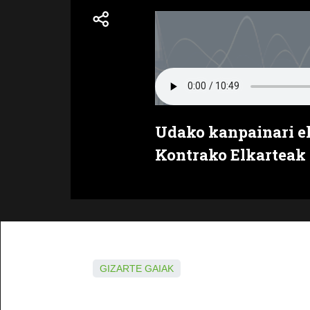
Udako kanpainari e
Kontrako Elkarteak
GIZARTE GAIAK