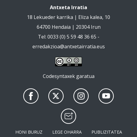
Antxeta Irratia
18 Lekueder karrika | Eliza kalea, 10
64700 Hendaia | 20304 Irun
Tel: 0033 (0) 5 59 48 36 65 -
erredakzioa@antxetairratia.eus
Codesyntaxek garatua
HONI BURUZ
LEGE OHARRA
PUBLIZITATEA