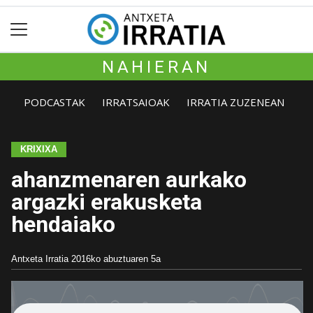
NAHIERAN
PODCASTAK
IRRATSAIOAK
IRRATIA ZUZENEAN
KRIXIXA
ahanzmenaren aurkako
argazki erakusketa
hendaiako
Antxeta Irratia
2016ko abuztuaren 5a