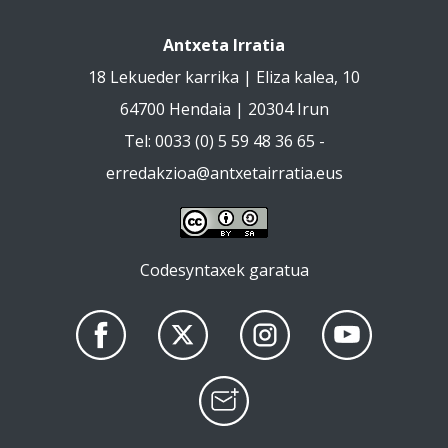
Antxeta Irratia
18 Lekueder karrika | Eliza kalea, 10
64700 Hendaia | 20304 Irun
Tel: 0033 (0) 5 59 48 36 65 -
erredakzioa@antxetairratia.eus
Codesyntaxek garatua