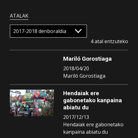
ATALAK
4 atal entzuteko
Mariló Gorostiaga
2018/04/20
Mariló Gorostiaga
Hendaiak ere
gabonetako kanpaina
abiatu du
2017/12/13
Hendaiak ere gabonetako
kanpaina abiatu du