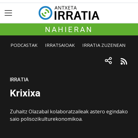
NAHIERAN
PODCASTAK
IRRATSAIOAK
IRRATIA ZUZENEAN
IRRATIA
Krixixa
Zuhaitz Olazabal kolaboratzaileak astero egindako
saio polisozikulturekonomikoa.