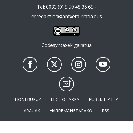
Tel: 0033 (0) 5 59 48 36 65 -
erredakzioa@antxetairratia.eus
Codesyntaxek garatua
HONI BURUZ
LEGE OHARRA
PUBLIZITATEA
ARAUAK
HARREMANETARAKO
RSS