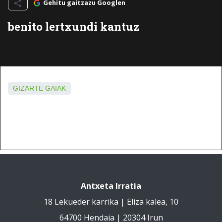
Gehitu gaitzazu Googlen
benito lertxundi kantuz
GIZARTE GAIAK
Antxeta Irratia
18 Lekueder karrika | Eliza kalea, 10
64700 Hendaia | 20304 Irun