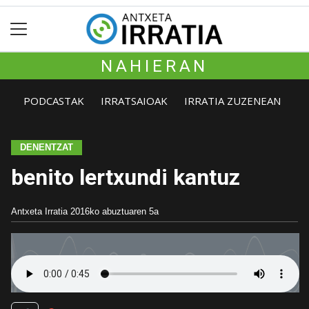
NAHIERAN
PODCASTAK
IRRATSAIOAK
IRRATIA ZUZENEAN
DENENTZAT
benito lertxundi kantuz
Antxeta Irratia
2016ko abuztuaren 5a