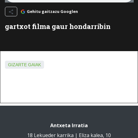
Gehitu gaitzazu Googlen
gartxot filma gaur hondarribin
GIZARTE GAIAK
Antxeta Irratia
18 Lekueder karrika | Eliza kalea, 10