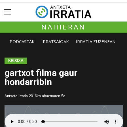
NAHIERAN
PODCASTAK
IRRATSAIOAK
IRRATIA ZUZENEAN
KRIXIXA
gartxot filma gaur
hondarribin
Antxeta Irratia
2016ko abuztuaren 5a