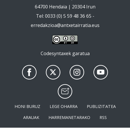
64700 Hendaia | 20304 Irun
Tel: 0033 (0) 5 59 48 36 65 -
erredakzioa@antxetairratia.eus
Codesyntaxek garatua
HONI BURUZ
LEGE OHARRA
PUBLIZITATEA
ARAUAK
HARREMANETARAKO
RSS