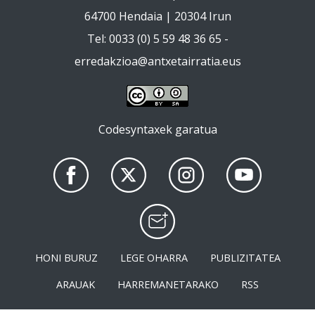
64700 Hendaia | 20304 Irun
Tel: 0033 (0) 5 59 48 36 65 -
erredakzioa@antxetairratia.eus
Codesyntaxek garatua
HONI BURUZ
LEGE OHARRA
PUBLIZITATEA
ARAUAK
HARREMANETARAKO
RSS