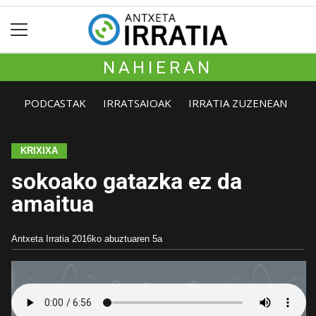
NAHIERAN
PODCASTAK
IRRATSAIOAK
IRRATIA ZUZENEAN
KRIXIXA
sokoako gatazka ez da
amaitua
Antxeta Irratia
2016ko abuztuaren 5a