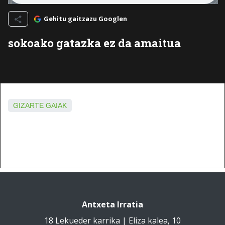
Gehitu gaitzazu Googlen
sokoako gatazka ez da amaitua
GIZARTE GAIAK
Antxeta Irratia
18 Lekueder karrika | Eliza kalea, 10