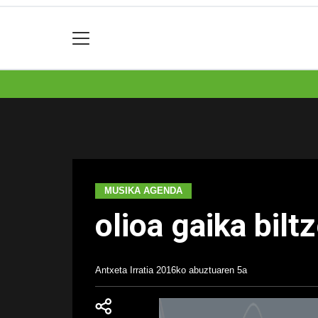
MUSIKA AGENDA
olioa gaika bil
Antxeta Irratia
2016ko abuztuaren 5a