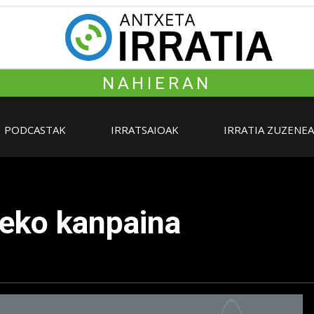
NAHIERAN
PODCASTAK
IRRATSAIOAK
IRRATIA ZUZENE
tzeko kanpaina