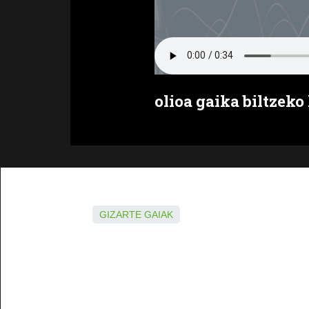
olioa gaika biltzek
GIZARTE GAIAK