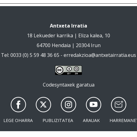
Antxeta Irratia
18 Lekueder karrika | Eliza kalea, 10
64700 Hendaia | 20304 Irun
Tel: 0033 (0) 5 59 48 36 65 -
erredakzioa@antxetairratia.eus
Codesyntaxek garatua
LEGE OHARRA
PUBLIZITATEA
ARAUAK
HARREMANE